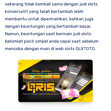
sekarang tidak kembali sama dengan judi slots
konservatif yang telah bertambah lebih
membantu untuk dipermainkan, bahkan juga
dengan keuntungan yang bertambah besar.
Namun, keuntungan saat bermain judi slots
belumlah pasti simpel anda capai saat sebelum
mencoba dengan main di web slots OLXTOTO.