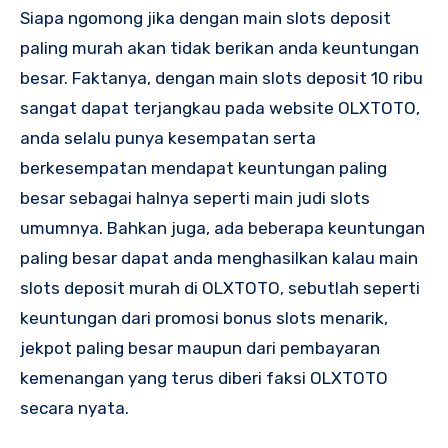
Siapa ngomong jika dengan main slots deposit
paling murah akan tidak berikan anda keuntungan
besar. Faktanya, dengan main slots deposit 10 ribu
sangat dapat terjangkau pada website OLXTOTO,
anda selalu punya kesempatan serta
berkesempatan mendapat keuntungan paling
besar sebagai halnya seperti main judi slots
umumnya. Bahkan juga, ada beberapa keuntungan
paling besar dapat anda menghasilkan kalau main
slots deposit murah di OLXTOTO, sebutlah seperti
keuntungan dari promosi bonus slots menarik,
jekpot paling besar maupun dari pembayaran
kemenangan yang terus diberi faksi OLXTOTO
secara nyata.