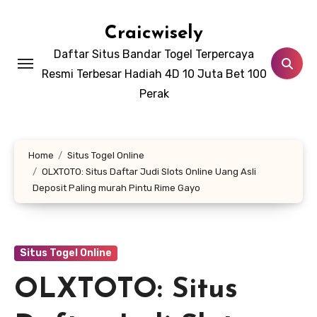
Skip
to
Craicwisely
content
Daftar Situs Bandar Togel Terpercaya
Resmi Terbesar Hadiah 4D 10 Juta Bet 100
Perak
Home
Situs Togel Online
OLXTOTO: Situs Daftar Judi Slots Online Uang Asli
Deposit Paling murah Pintu Rime Gayo
Situs Togel Online
OLXTOTO: Situs