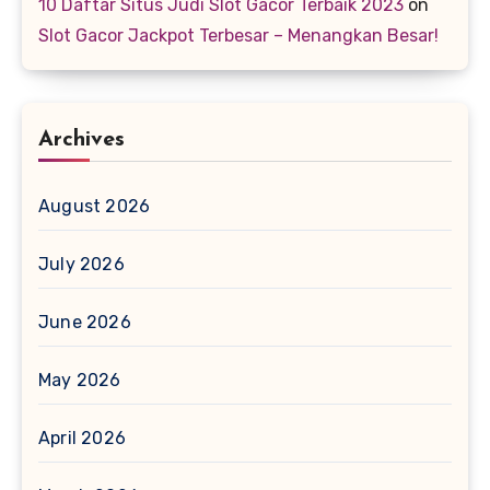
10 Daftar Situs Judi Slot Gacor Terbaik 2023
on
Slot Gacor Jackpot Terbesar – Menangkan Besar!
Archives
August 2026
July 2026
June 2026
May 2026
April 2026