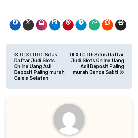
Post
OLXTOTO: Situs
OLXTOTO: Situs Daftar
navigation
Daftar Judi Slots
Judi Slots Online Uang
Online Uang Asli
Asli Deposit Paling
Deposit Paling murah
murah Banda Sakti
Galela Selatan