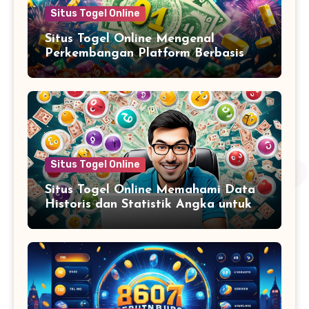
Situs Togel Online
Situs Togel Online Mengenal
Perkembangan Platform Berbasis
Internet dengan Mudah dan Cepat
Situs Togel Online
Situs Togel Online Memahami Data
Historis dan Statistik Angka untuk
Meningkatkan Peluang Menang