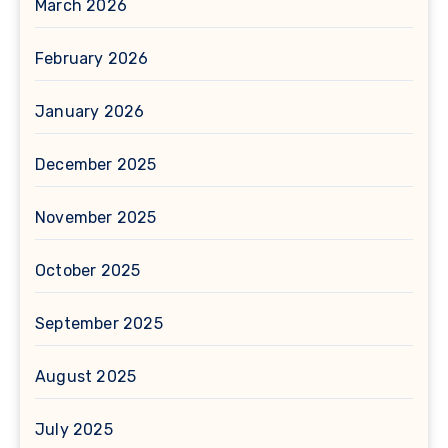
March 2026
February 2026
January 2026
December 2025
November 2025
October 2025
September 2025
August 2025
July 2025