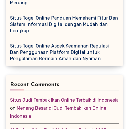
Menang
Situs Togel Online Panduan Memahami Fitur Dan
Sistem Informasi Digital dengan Mudah dan
Lengkap
Situs Togel Online Aspek Keamanan Regulasi
Dan Penggunaan Platform Digital untuk
Pengalaman Bermain Aman dan Nyaman
Recent Comments
Situs Judi Tembak Ikan Online Terbaik di Indonesia
on
Menang Besar di Judi Tembak Ikan Online
Indonesia