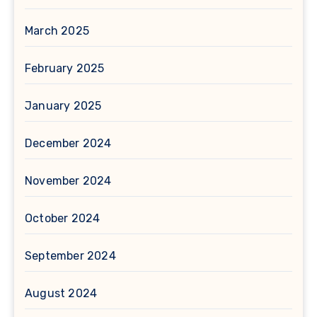
March 2025
February 2025
January 2025
December 2024
November 2024
October 2024
September 2024
August 2024