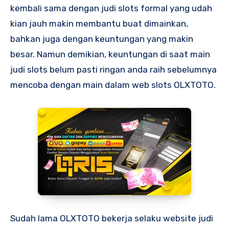
kembali sama dengan judi slots formal yang udah
kian jauh makin membantu buat dimainkan,
bahkan juga dengan keuntungan yang makin
besar. Namun demikian, keuntungan di saat main
judi slots belum pasti ringan anda raih sebelumnya
mencoba dengan main dalam web slots OLXTOTO.
Sudah lama OLXTOTO bekerja selaku website judi