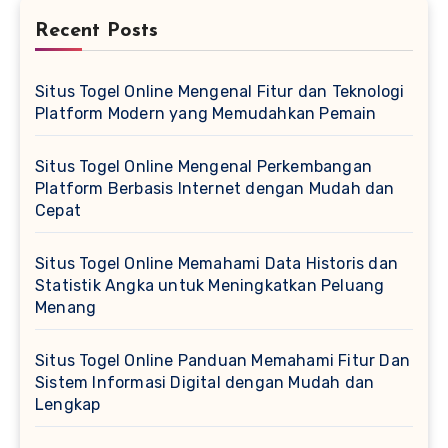
Recent Posts
Situs Togel Online Mengenal Fitur dan Teknologi
Platform Modern yang Memudahkan Pemain
Situs Togel Online Mengenal Perkembangan
Platform Berbasis Internet dengan Mudah dan
Cepat
Situs Togel Online Memahami Data Historis dan
Statistik Angka untuk Meningkatkan Peluang
Menang
Situs Togel Online Panduan Memahami Fitur Dan
Sistem Informasi Digital dengan Mudah dan
Lengkap