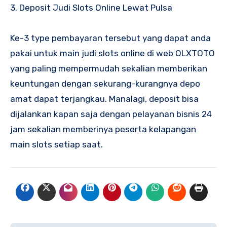
3. Deposit Judi Slots Online Lewat Pulsa
Ke-3 type pembayaran tersebut yang dapat anda
pakai untuk main judi slots online di web OLXTOTO
yang paling mempermudah sekalian memberikan
keuntungan dengan sekurang-kurangnya depo
amat dapat terjangkau. Manalagi, deposit bisa
dijalankan kapan saja dengan pelayanan bisnis 24
jam sekalian memberinya peserta kelapangan
main slots setiap saat.