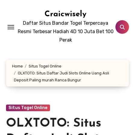
Skip
to
Craicwisely
content
Daftar Situs Bandar Togel Terpercaya
Resmi Terbesar Hadiah 4D 10 Juta Bet 100
Perak
Home
Situs Togel Online
OLXTOTO: Situs Daftar Judi Slots Online Uang Asli
Deposit Paling murah Ranca Bungur
Situs Togel Online
OLXTOTO: Situs