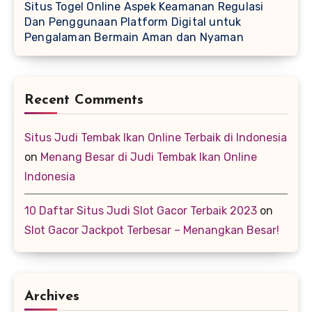
Situs Togel Online Aspek Keamanan Regulasi
Dan Penggunaan Platform Digital untuk
Pengalaman Bermain Aman dan Nyaman
Recent Comments
Situs Judi Tembak Ikan Online Terbaik di Indonesia
on
Menang Besar di Judi Tembak Ikan Online
Indonesia
10 Daftar Situs Judi Slot Gacor Terbaik 2023
on
Slot Gacor Jackpot Terbesar – Menangkan Besar!
Archives