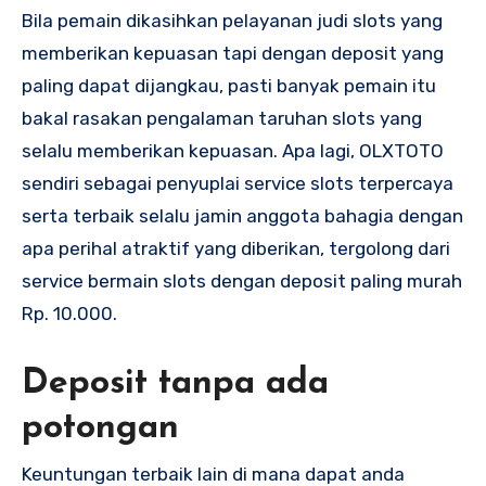
Bila pemain dikasihkan pelayanan judi slots yang
memberikan kepuasan tapi dengan deposit yang
paling dapat dijangkau, pasti banyak pemain itu
bakal rasakan pengalaman taruhan slots yang
selalu memberikan kepuasan. Apa lagi, OLXTOTO
sendiri sebagai penyuplai service slots terpercaya
serta terbaik selalu jamin anggota bahagia dengan
apa perihal atraktif yang diberikan, tergolong dari
service bermain slots dengan deposit paling murah
Rp. 10.000.
Deposit tanpa ada
potongan
Keuntungan terbaik lain di mana dapat anda