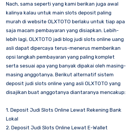
Nach, sama seperti yang kami berikan juga awal
kalinya kalau untuk main slots deposit paling
murah di website OLXTOTO berlaku untuk tiap apa
saja macam pembayaran yang disiapkan. Lebih-
lebih lagi, OLXTOTO jadi blog judi slots online uang
asli dapat dipercaya terus-menerus memberikan
opsi langkah pembayaran yang paling komplet
serta sesuai apa yang banyak dipakai oleh masing-
masing anggotanya. Berikut alternatif sistem
deposit judi slots online yang asli OLXTOTO yang
disajikan buat anggotanya diantaranya mencakup:
1. Deposit Judi Slots Online Lewat Rekening Bank
Lokal
2. Deposit Judi Slots Online Lewat E-Wallet