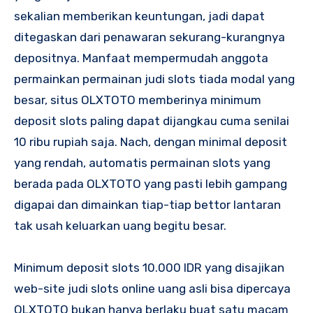
sekalian memberikan keuntungan, jadi dapat
ditegaskan dari penawaran sekurang-kurangnya
depositnya. Manfaat mempermudah anggota
permainkan permainan judi slots tiada modal yang
besar, situs OLXTOTO memberinya minimum
deposit slots paling dapat dijangkau cuma senilai
10 ribu rupiah saja. Nach, dengan minimal deposit
yang rendah, automatis permainan slots yang
berada pada OLXTOTO yang pasti lebih gampang
digapai dan dimainkan tiap-tiap bettor lantaran
tak usah keluarkan uang begitu besar.
Minimum deposit slots 10.000 IDR yang disajikan
web-site judi slots online uang asli bisa dipercaya
OLXTOTO bukan hanya berlaku buat satu macam