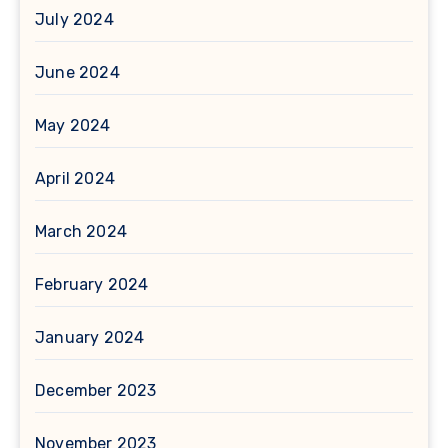
July 2024
June 2024
May 2024
April 2024
March 2024
February 2024
January 2024
December 2023
November 2023