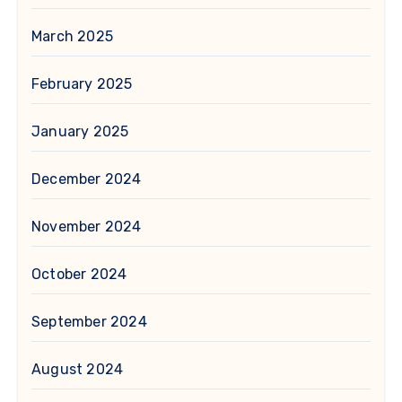
March 2025
February 2025
January 2025
December 2024
November 2024
October 2024
September 2024
August 2024