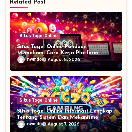
Related Post
Situs Togel Online
Situs Togel Online Panduan
Memahami Cara Kerja Platform
Digital untuk Pemula Friendly
nwmdo
August 8, 2026
Situs Togel Online
Situs Togel Online Informasi Lengkap
Tentang Sistem Dan Mekanisme
Digital untuk Pemula dan Penggemar
nwmdo
August 7, 2026