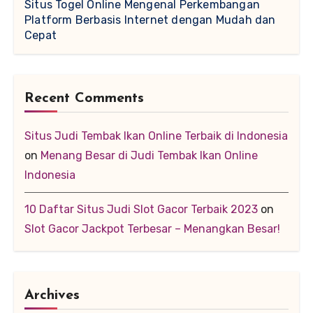
Situs Togel Online Mengenal Perkembangan
Platform Berbasis Internet dengan Mudah dan
Cepat
Recent Comments
Situs Judi Tembak Ikan Online Terbaik di Indonesia
on
Menang Besar di Judi Tembak Ikan Online
Indonesia
10 Daftar Situs Judi Slot Gacor Terbaik 2023
on
Slot Gacor Jackpot Terbesar – Menangkan Besar!
Archives