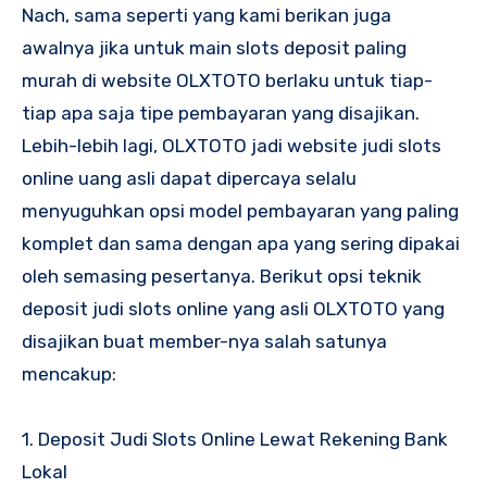
Nach, sama seperti yang kami berikan juga
awalnya jika untuk main slots deposit paling
murah di website OLXTOTO berlaku untuk tiap-
tiap apa saja tipe pembayaran yang disajikan.
Lebih-lebih lagi, OLXTOTO jadi website judi slots
online uang asli dapat dipercaya selalu
menyuguhkan opsi model pembayaran yang paling
komplet dan sama dengan apa yang sering dipakai
oleh semasing pesertanya. Berikut opsi teknik
deposit judi slots online yang asli OLXTOTO yang
disajikan buat member-nya salah satunya
mencakup:
1. Deposit Judi Slots Online Lewat Rekening Bank
Lokal