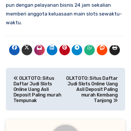
pun dengan pelayanan bisnis 24 jam sekalian
memberi anggota keluasaan main slots sewaktu-
waktu.
Post
OLXTOTO: Situs
OLXTOTO: Situs Daftar
navigation
Daftar Judi Slots
Judi Slots Online Uang
Online Uang Asli
Asli Deposit Paling
Deposit Paling murah
murah Kembang
Tempunak
Tanjong