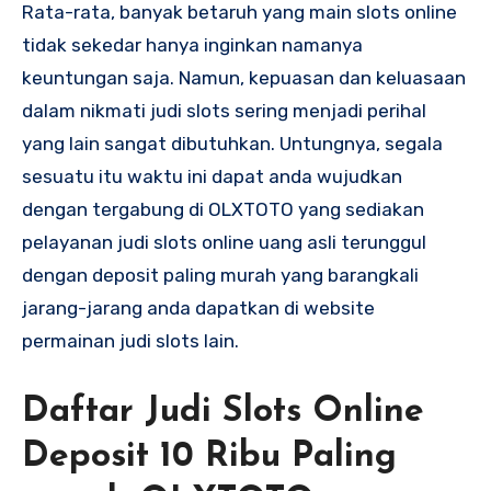
Rata-rata, banyak betaruh yang main slots online
tidak sekedar hanya inginkan namanya
keuntungan saja. Namun, kepuasan dan keluasaan
dalam nikmati judi slots sering menjadi perihal
yang lain sangat dibutuhkan. Untungnya, segala
sesuatu itu waktu ini dapat anda wujudkan
dengan tergabung di OLXTOTO yang sediakan
pelayanan judi slots online uang asli terunggul
dengan deposit paling murah yang barangkali
jarang-jarang anda dapatkan di website
permainan judi slots lain.
Daftar Judi Slots Online
Deposit 10 Ribu Paling