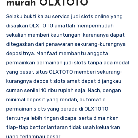
murah OLXTOTO
Selaku bukti kalau service judi slots online yang
disajikan OLXTOTO amatlah mempermudah
sekalian memberi keuntungan, karenanya dapat
ditegaskan dari penawaran sekurang-kurangnya
depositnya. Manfaat membantu anggota
permainkan permainan judi slots tanpa ada modal
yang besar, situs OLXTOTO memberi sekurang-
kurangnya deposit slots amat dapat dijangkau
cuman senilai 10 ribu rupiah saja. Nach, dengan
minimal deposit yang rendah, automatic
permainan slots yang berada di OLXTOTO
tentunya lebih ringan dicapai serta dimainkan
tiap-tiap bettor lantaran tidak usah keluarkan
uang terlampau besar.