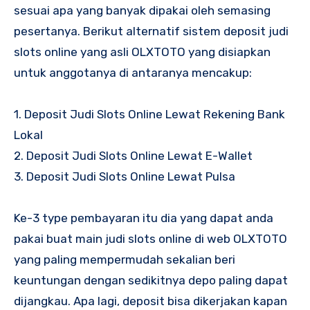
sesuai apa yang banyak dipakai oleh semasing
pesertanya. Berikut alternatif sistem deposit judi
slots online yang asli OLXTOTO yang disiapkan
untuk anggotanya di antaranya mencakup:
1. Deposit Judi Slots Online Lewat Rekening Bank
Lokal
2. Deposit Judi Slots Online Lewat E-Wallet
3. Deposit Judi Slots Online Lewat Pulsa
Ke-3 type pembayaran itu dia yang dapat anda
pakai buat main judi slots online di web OLXTOTO
yang paling mempermudah sekalian beri
keuntungan dengan sedikitnya depo paling dapat
dijangkau. Apa lagi, deposit bisa dikerjakan kapan