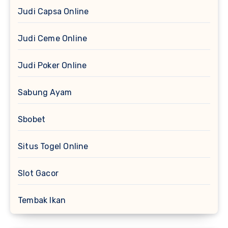
Judi Capsa Online
Judi Ceme Online
Judi Poker Online
Sabung Ayam
Sbobet
Situs Togel Online
Slot Gacor
Tembak Ikan