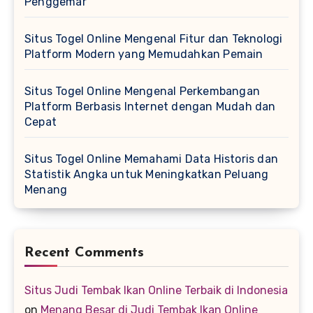
Penggemar
Situs Togel Online Mengenal Fitur dan Teknologi
Platform Modern yang Memudahkan Pemain
Situs Togel Online Mengenal Perkembangan
Platform Berbasis Internet dengan Mudah dan
Cepat
Situs Togel Online Memahami Data Historis dan
Statistik Angka untuk Meningkatkan Peluang
Menang
Recent Comments
Situs Judi Tembak Ikan Online Terbaik di Indonesia
on
Menang Besar di Judi Tembak Ikan Online