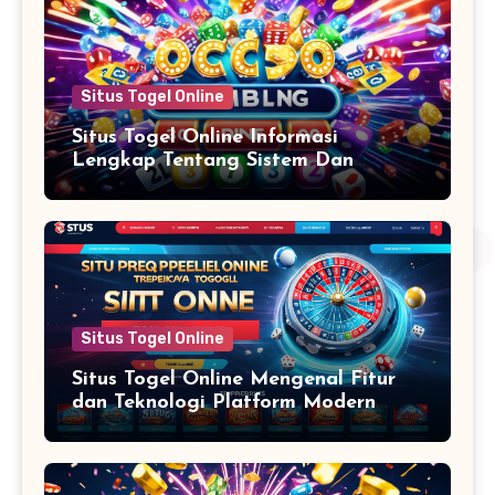
Situs Togel Online
Situs Togel Online Informasi
Lengkap Tentang Sistem Dan
Mekanisme Digital untuk Pemula
dan Penggemar
Situs Togel Online
Situs Togel Online Mengenal Fitur
dan Teknologi Platform Modern
yang Memudahkan Pemain