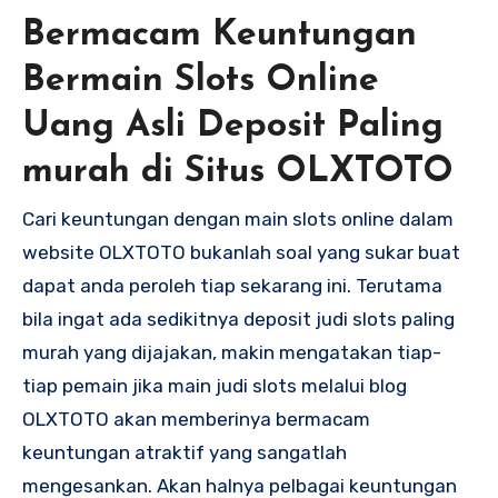
Bermacam Keuntungan
Bermain Slots Online
Uang Asli Deposit Paling
murah di Situs OLXTOTO
Cari keuntungan dengan main slots online dalam
website OLXTOTO bukanlah soal yang sukar buat
dapat anda peroleh tiap sekarang ini. Terutama
bila ingat ada sedikitnya deposit judi slots paling
murah yang dijajakan, makin mengatakan tiap-
tiap pemain jika main judi slots melalui blog
OLXTOTO akan memberinya bermacam
keuntungan atraktif yang sangatlah
mengesankan. Akan halnya pelbagai keuntungan