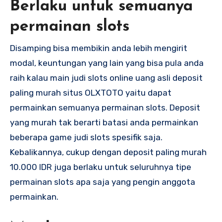
Berlaku untuk semuanya
permainan slots
Disamping bisa membikin anda lebih mengirit
modal, keuntungan yang lain yang bisa pula anda
raih kalau main judi slots online uang asli deposit
paling murah situs OLXTOTO yaitu dapat
permainkan semuanya permainan slots. Deposit
yang murah tak berarti batasi anda permainkan
beberapa game judi slots spesifik saja.
Kebalikannya, cukup dengan deposit paling murah
10.000 IDR juga berlaku untuk seluruhnya tipe
permainan slots apa saja yang pengin anggota
permainkan.