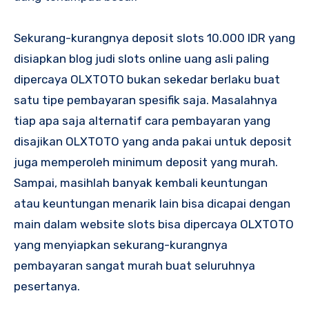
Sekurang-kurangnya deposit slots 10.000 IDR yang
disiapkan blog judi slots online uang asli paling
dipercaya OLXTOTO bukan sekedar berlaku buat
satu tipe pembayaran spesifik saja. Masalahnya
tiap apa saja alternatif cara pembayaran yang
disajikan OLXTOTO yang anda pakai untuk deposit
juga memperoleh minimum deposit yang murah.
Sampai, masihlah banyak kembali keuntungan
atau keuntungan menarik lain bisa dicapai dengan
main dalam website slots bisa dipercaya OLXTOTO
yang menyiapkan sekurang-kurangnya
pembayaran sangat murah buat seluruhnya
pesertanya.