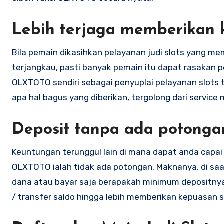
Lebih terjaga memberikan
Bila pemain dikasihkan pelayanan judi slots yang m
terjangkau, pasti banyak pemain itu dapat rasakan 
OLXTOTO sendiri sebagai penyuplai pelayanan slots
apa hal bagus yang diberikan, tergolong dari service
Deposit tanpa ada potonga
Keuntungan terunggul lain di mana dapat anda capai d
OLXTOTO ialah tidak ada potongan. Maknanya, di sa
dana atau bayar saja berapakah minimum depositnya.
/ transfer saldo hingga lebih memberikan kepuasan 