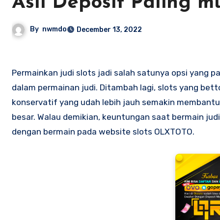
Asli Deposit Paling 
By
nwmdo
December 13, 2022
Permainkan judi slots jadi salah satunya opsi yang paling menjanjikan bisa membikin anda peroleh sejumlah keuntungan
dalam permainan judi. Ditambah lagi, slots yang bett
konservatif yang udah lebih jauh semakin membant
besar. Walau demikian, keuntungan saat bermain jud
dengan bermain pada website slots OLXTOTO.