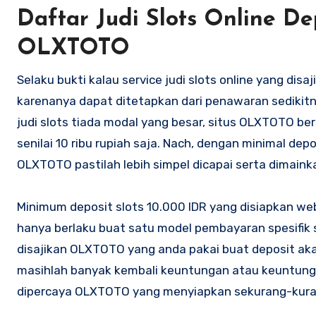
Daftar Judi Slots Online De
OLXTOTO
Selaku bukti kalau service judi slots online yang d
karenanya dapat ditetapkan dari penawaran sediki
judi slots tiada modal yang besar, situs OLXTOTO be
senilai 10 ribu rupiah saja. Nach, dengan minimal de
OLXTOTO pastilah lebih simpel dicapai serta dimainka
Minimum deposit slots 10.000 IDR yang disiapkan web
hanya berlaku buat satu model pembayaran spesifik 
disajikan OLXTOTO yang anda pakai buat deposit ak
masihlah banyak kembali keuntungan atau keuntungan
dipercaya OLXTOTO yang menyiapkan sekurang-kur