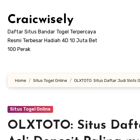
Skip
to
Craicwisely
content
Daftar Situs Bandar Togel Terpercaya
Resmi Terbesar Hadiah 4D 10 Juta Bet
100 Perak
Home
Situs Togel Online
OLXTOTO: Situs Daftar Judi Slots 
Situs Togel Online
OLXTOTO: Situs Dafta