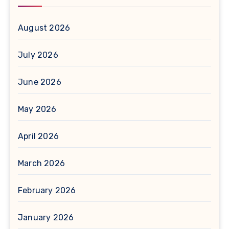
August 2026
July 2026
June 2026
May 2026
April 2026
March 2026
February 2026
January 2026