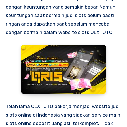
dengan keuntungan yang semakin besar. Namun,
keuntungan saat bermain judi slots belum pasti
ringan anda dapatkan saat sebelum mencoba
dengan bermain dalam website slots OLXTOTO.
Telah lama OLXTOTO bekerja menjadi website judi
slots online di Indonesia yang siapkan service main
slots online deposit uang asli terkomplet. Tidak