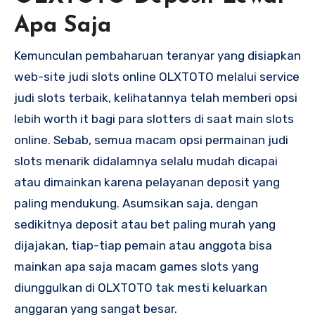
Apa Saja
Kemunculan pembaharuan teranyar yang disiapkan
web-site judi slots online OLXTOTO melalui service
judi slots terbaik, kelihatannya telah memberi opsi
lebih worth it bagi para slotters di saat main slots
online. Sebab, semua macam opsi permainan judi
slots menarik didalamnya selalu mudah dicapai
atau dimainkan karena pelayanan deposit yang
paling mendukung. Asumsikan saja, dengan
sedikitnya deposit atau bet paling murah yang
dijajakan, tiap-tiap pemain atau anggota bisa
mainkan apa saja macam games slots yang
diunggulkan di OLXTOTO tak mesti keluarkan
anggaran yang sangat besar.