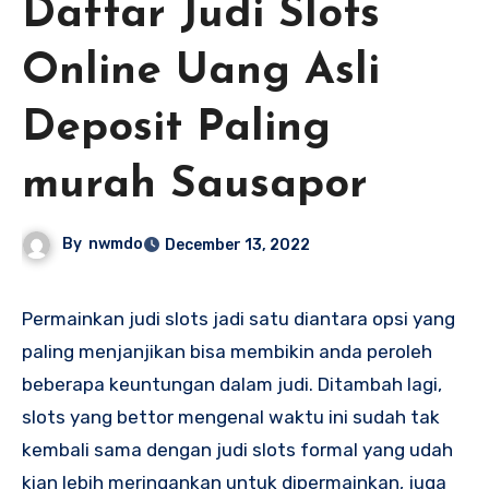
Daftar Judi Slots
Online Uang Asli
Deposit Paling
murah Sausapor
By
nwmdo
December 13, 2022
Permainkan judi slots jadi satu diantara opsi yang
paling menjanjikan bisa membikin anda peroleh
beberapa keuntungan dalam judi. Ditambah lagi,
slots yang bettor mengenal waktu ini sudah tak
kembali sama dengan judi slots formal yang udah
kian lebih meringankan untuk dipermainkan, juga