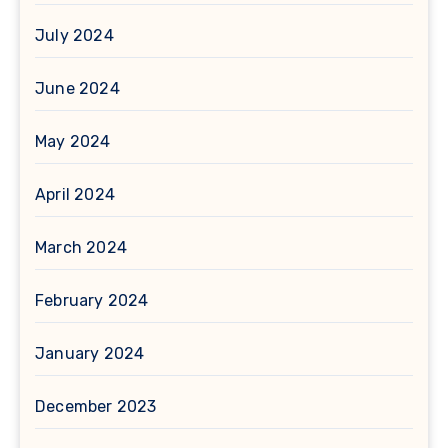
July 2024
June 2024
May 2024
April 2024
March 2024
February 2024
January 2024
December 2023