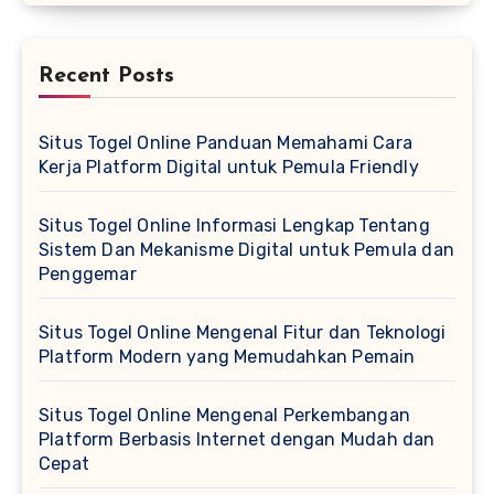
Recent Posts
Situs Togel Online Panduan Memahami Cara
Kerja Platform Digital untuk Pemula Friendly
Situs Togel Online Informasi Lengkap Tentang
Sistem Dan Mekanisme Digital untuk Pemula dan
Penggemar
Situs Togel Online Mengenal Fitur dan Teknologi
Platform Modern yang Memudahkan Pemain
Situs Togel Online Mengenal Perkembangan
Platform Berbasis Internet dengan Mudah dan
Cepat