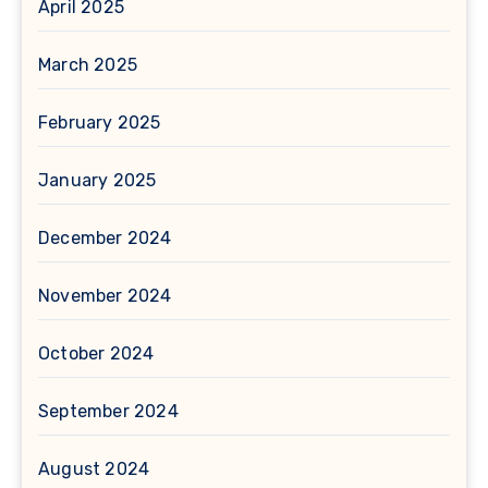
April 2025
March 2025
February 2025
January 2025
December 2024
November 2024
October 2024
September 2024
August 2024