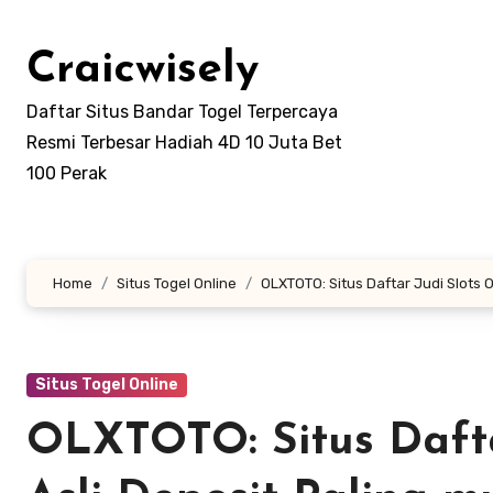
Skip
to
Craicwisely
content
Daftar Situs Bandar Togel Terpercaya
Resmi Terbesar Hadiah 4D 10 Juta Bet
100 Perak
Home
Situs Togel Online
OLXTOTO: Situs Daftar Judi Slots 
Situs Togel Online
OLXTOTO: Situs Dafta