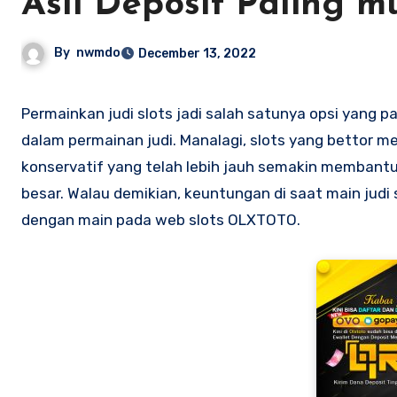
Asli Deposit Paling 
By
nwmdo
December 13, 2022
Permainkan judi slots jadi salah satunya opsi yang paling menjanjikan bisa membuat anda peroleh beberapa keuntungan
dalam permainan judi. Manalagi, slots yang bettor me
konservatif yang telah lebih jauh semakin membant
besar. Walau demikian, keuntungan di saat main judi
dengan main pada web slots OLXTOTO.