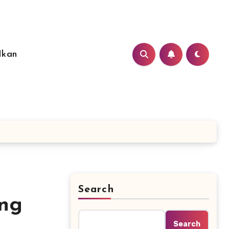
Ikan
Search
ang
Search