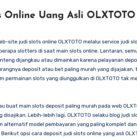
ots Online Uang Asli OLXTOTO
site judi slots online OLXTOTO melalui service judi slo
berapa slotters di saat main slots online. Lantaran, se
 enteng dijangkau atau dimainkan karena pelayanan depo
rangnya deposit atau bet paling murah yang dijajakan, 
m permainan slots yang diunggulkan di OLXTOTO tak me
lau buat main slots deposit paling murah pada web OLX
disajikan. Lebih-lebih lagi, OLXTOTO selaku blog judi sl
n alternatif model pembayaran yang paling komplet dan
Berikut opsi cara deposit judi slots online yang asli O