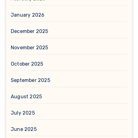
January 2026
December 2025
November 2025
October 2025
September 2025
August 2025
July 2025
June 2025