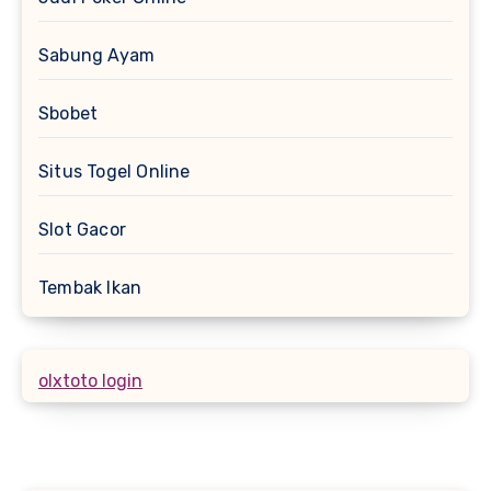
Sabung Ayam
Sbobet
Situs Togel Online
Slot Gacor
Tembak Ikan
olxtoto login