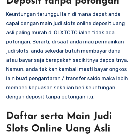
Deposit tanpa potongan
Keuntungan terunggul lain di mana dapat anda
capai dengan main judi slots online deposit uang
asli paling murah di OLXTOTO ialah tidak ada
potongan. Berarti, di saat anda mau permainkan
judi slots, anda sekedar butuh membayar dana
atau bayar saja berapakah sedikitnya depositnya.
Namun, anda tak kan kembali mesti bayar ongkos
lain buat pengantaran / transfer saldo maka lebih
memberi kepuasan sekalian beri keuntungan
dengan deposit tanpa potongan itu.
Daftar serta Main Judi
Slots Online Uang Asli