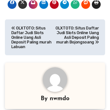
Post
OLXTOTO: Situs
OLXTOTO: Situs Daftar
navigation
Daftar Judi Slots
Judi Slots Online Uang
Online Uang Asli
Asli Deposit Paling
Deposit Paling murah
murah Bojongsoang
Labuan
By
nwmdo