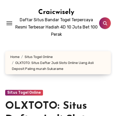
Skip
to
Craicwisely
content
Daftar Situs Bandar Togel Terpercaya
Resmi Terbesar Hadiah 4D 10 Juta Bet 100
Perak
Home
Situs Togel Online
OLXTOTO: Situs Daftar Judi Slots Online Uang Asli
Deposit Paling murah Sukarame
Situs Togel Online
OLXTOTO: Situs