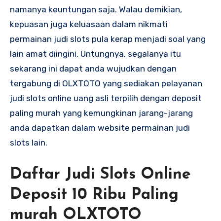
namanya keuntungan saja. Walau demikian,
kepuasan juga keluasaan dalam nikmati
permainan judi slots pula kerap menjadi soal yang
lain amat diingini. Untungnya, segalanya itu
sekarang ini dapat anda wujudkan dengan
tergabung di OLXTOTO yang sediakan pelayanan
judi slots online uang asli terpilih dengan deposit
paling murah yang kemungkinan jarang-jarang
anda dapatkan dalam website permainan judi
slots lain.
Daftar Judi Slots Online
Deposit 10 Ribu Paling
murah OLXTOTO