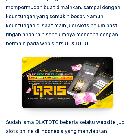
mempermudah buat dimainkan, sampai dengan
keuntungan yang semakin besar. Namun,
keuntungan di saat main judi slots belum pasti
ringan anda raih sebelumnya mencoba dengan
bermain pada web slots OLXTOTO.
Sudah lama OLXTOTO bekerja selaku website judi
slots online di Indonesia yang menyiapkan