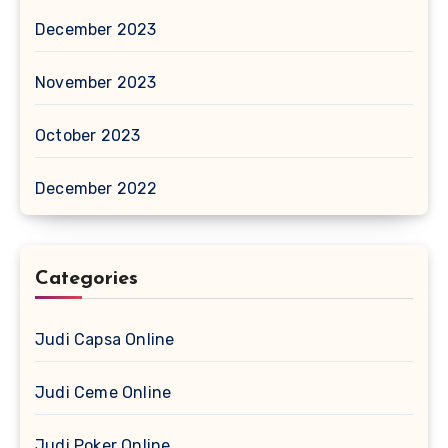
December 2023
November 2023
October 2023
December 2022
Categories
Judi Capsa Online
Judi Ceme Online
Judi Poker Online