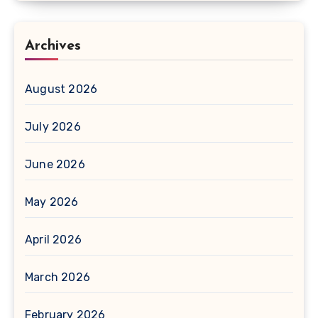
Archives
August 2026
July 2026
June 2026
May 2026
April 2026
March 2026
February 2026