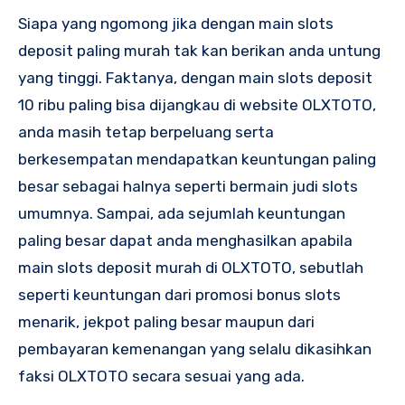
Siapa yang ngomong jika dengan main slots
deposit paling murah tak kan berikan anda untung
yang tinggi. Faktanya, dengan main slots deposit
10 ribu paling bisa dijangkau di website OLXTOTO,
anda masih tetap berpeluang serta
berkesempatan mendapatkan keuntungan paling
besar sebagai halnya seperti bermain judi slots
umumnya. Sampai, ada sejumlah keuntungan
paling besar dapat anda menghasilkan apabila
main slots deposit murah di OLXTOTO, sebutlah
seperti keuntungan dari promosi bonus slots
menarik, jekpot paling besar maupun dari
pembayaran kemenangan yang selalu dikasihkan
faksi OLXTOTO secara sesuai yang ada.