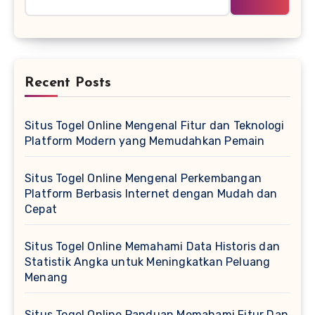
Recent Posts
Situs Togel Online Mengenal Fitur dan Teknologi
Platform Modern yang Memudahkan Pemain
Situs Togel Online Mengenal Perkembangan
Platform Berbasis Internet dengan Mudah dan
Cepat
Situs Togel Online Memahami Data Historis dan
Statistik Angka untuk Meningkatkan Peluang
Menang
Situs Togel Online Panduan Memahami Fitur Dan