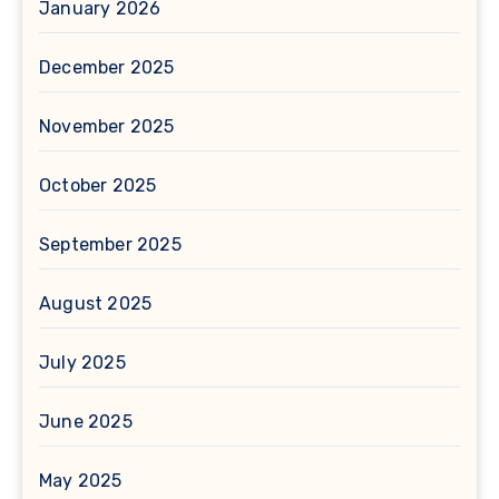
January 2026
December 2025
November 2025
October 2025
September 2025
August 2025
July 2025
June 2025
May 2025