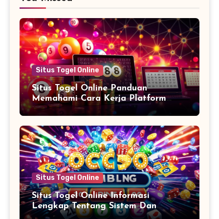
Situs Togel Online
Situs Togel Online Panduan
Memahami Cara Kerja Platform
Digital untuk Pemula Friendly
Situs Togel Online
Situs Togel Online Informasi
Lengkap Tentang Sistem Dan
Mekanisme Digital untuk Pemula