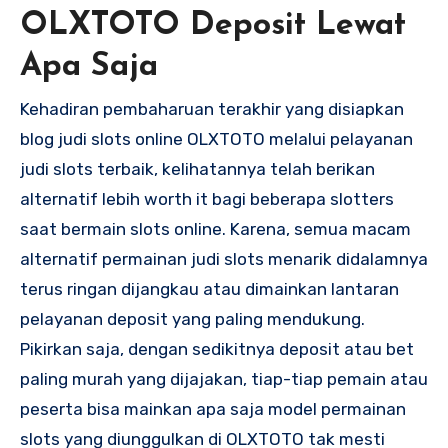
OLXTOTO Deposit Lewat
Apa Saja
Kehadiran pembaharuan terakhir yang disiapkan
blog judi slots online OLXTOTO melalui pelayanan
judi slots terbaik, kelihatannya telah berikan
alternatif lebih worth it bagi beberapa slotters
saat bermain slots online. Karena, semua macam
alternatif permainan judi slots menarik didalamnya
terus ringan dijangkau atau dimainkan lantaran
pelayanan deposit yang paling mendukung.
Pikirkan saja, dengan sedikitnya deposit atau bet
paling murah yang dijajakan, tiap-tiap pemain atau
peserta bisa mainkan apa saja model permainan
slots yang diunggulkan di OLXTOTO tak mesti