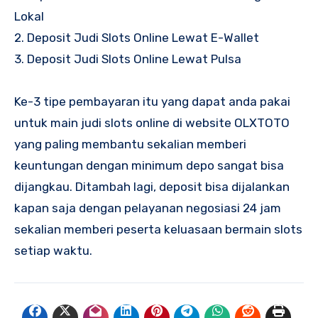
Lokal
2. Deposit Judi Slots Online Lewat E-Wallet
3. Deposit Judi Slots Online Lewat Pulsa
Ke-3 tipe pembayaran itu yang dapat anda pakai
untuk main judi slots online di website OLXTOTO
yang paling membantu sekalian memberi
keuntungan dengan minimum depo sangat bisa
dijangkau. Ditambah lagi, deposit bisa dijalankan
kapan saja dengan pelayanan negosiasi 24 jam
sekalian memberi peserta keluasaan bermain slots
setiap waktu.