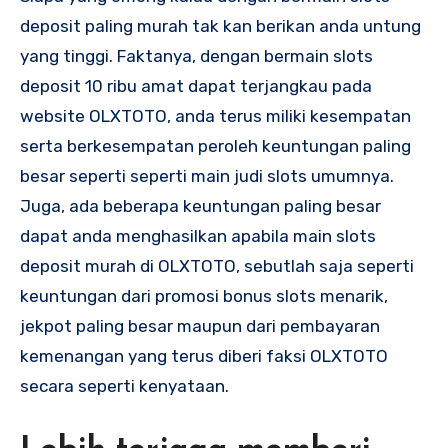
deposit paling murah tak kan berikan anda untung
yang tinggi. Faktanya, dengan bermain slots
deposit 10 ribu amat dapat terjangkau pada
website OLXTOTO, anda terus miliki kesempatan
serta berkesempatan peroleh keuntungan paling
besar seperti seperti main judi slots umumnya.
Juga, ada beberapa keuntungan paling besar
dapat anda menghasilkan apabila main slots
deposit murah di OLXTOTO, sebutlah saja seperti
keuntungan dari promosi bonus slots menarik,
jekpot paling besar maupun dari pembayaran
kemenangan yang terus diberi faksi OLXTOTO
secara seperti kenyataan.