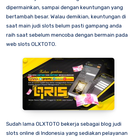
dipermainkan, sampai dengan keuntungan yang
bertambah besar. Walau demikian, keuntungan di
saat main judi slots belum pasti gampang anda
raih saat sebelum mencoba dengan bermain pada
web slots OLXTOTO.
Sudah lama OLXTOTO bekerja sebagai blog judi
slots online di Indonesia yang sediakan pelayanan