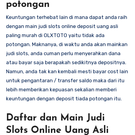
potongan
Keuntungan terhebat lain di mana dapat anda raih
dengan main judi slots online deposit uang asli
paling murah di OLXTOTO yaitu tidak ada
potongan. Maknanya, di waktu anda akan mainkan
judi slots, anda cuman perlu menyerahkan dana
atau bayar saja berapakah sedikitnya depositnya.
Namun, anda tak kan kembali mesti bayar cost lain
untuk pengantaran / transfer saldo maka dari itu
lebih memberikan kepuasan sekalian memberi
keuntungan dengan deposit tiada potongan itu.
Daftar dan Main Judi
Slots Online Uang Asli