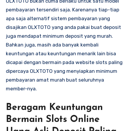
OLXTOTO bukan cuma berlaku untuk satu model
pembayaran tersendiri saja. Karenanya tiap-tiap
apa saja alternatif sistem pembayaran yang
disajikan OLXTOTO yang anda pakai buat deposit
juga mendapat minimum deposit yang murah.
Bahkan juga, masih ada banyak kembali
keuntungan atau keuntungan menarik lain bisa
dicapai dengan bermain pada website slots paling
dipercaya OLXTOTO yang menyiapkan minimum
pembayaran amat murah buat seluruhnya
member-nya.
Beragam Keuntungan
Bermain Slots Online