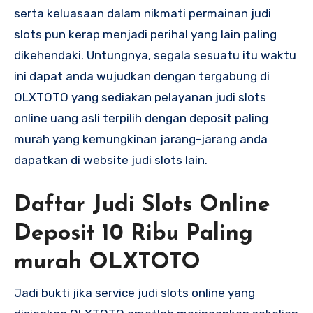
serta keluasaan dalam nikmati permainan judi
slots pun kerap menjadi perihal yang lain paling
dikehendaki. Untungnya, segala sesuatu itu waktu
ini dapat anda wujudkan dengan tergabung di
OLXTOTO yang sediakan pelayanan judi slots
online uang asli terpilih dengan deposit paling
murah yang kemungkinan jarang-jarang anda
dapatkan di website judi slots lain.
Daftar Judi Slots Online
Deposit 10 Ribu Paling
murah OLXTOTO
Jadi bukti jika service judi slots online yang