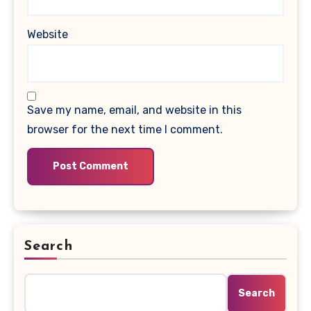
Website
Save my name, email, and website in this
browser for the next time I comment.
Search
Search