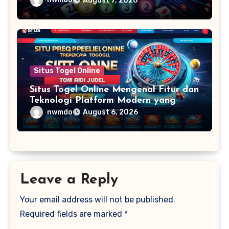
August 7, 2026
Situs Togel Online
Situs Togel Online Mengenal Fitur dan
Teknologi Platform Modern yang
Memudahkan Pemain
nwmdo
August 6, 2026
Leave a Reply
Your email address will not be published.
Required fields are marked
*