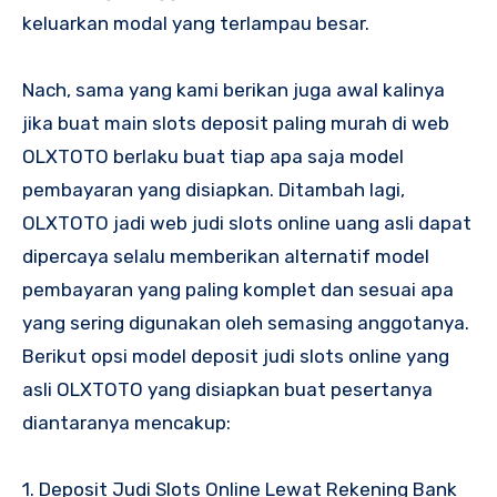
keluarkan modal yang terlampau besar.
Nach, sama yang kami berikan juga awal kalinya
jika buat main slots deposit paling murah di web
OLXTOTO berlaku buat tiap apa saja model
pembayaran yang disiapkan. Ditambah lagi,
OLXTOTO jadi web judi slots online uang asli dapat
dipercaya selalu memberikan alternatif model
pembayaran yang paling komplet dan sesuai apa
yang sering digunakan oleh semasing anggotanya.
Berikut opsi model deposit judi slots online yang
asli OLXTOTO yang disiapkan buat pesertanya
diantaranya mencakup:
1. Deposit Judi Slots Online Lewat Rekening Bank