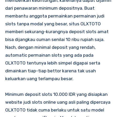
memberikan keuntungan, karenanya dapat dijamin
dari penawaran minimum depositnya. Buat
membantu anggota permainkan permainan judi
slots tanpa modal yang besar, situs OLXTOTO
memberi sekurang-kurangnya deposit slots amat
bisa dijangkau cuman senilai 10 ribu rupiah saja.
Nach, dengan minimal deposit yang rendah,
automatic permainan slots yang ada pada
OLXTOTO tentunya lebih simpel digapai serta
dimainkan tiap-tiap bettor karena tak usah
keluarkan uang terlampau besar.
Minimum deposit slots 10.000 IDR yang disiapkan
website judi slots online uang asli paling dipercaya
OLXTOTO tidak cuma berlaku untuk satu model