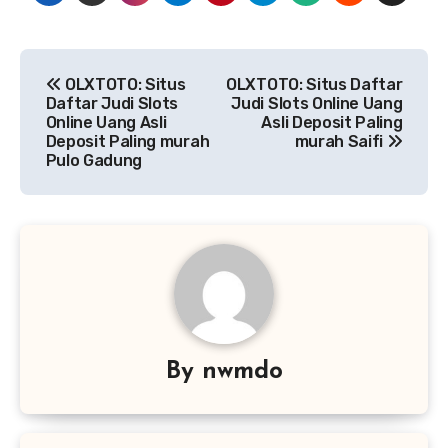
Post
OLXTOTO: Situs
OLXTOTO: Situs Daftar
navigation
Daftar Judi Slots
Judi Slots Online Uang
Online Uang Asli
Asli Deposit Paling
Deposit Paling murah
murah Saifi
Pulo Gadung
By
nwmdo