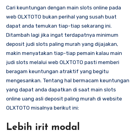
Cari keuntungan dengan main slots online pada
web OLXTOTO bukan perihal yang susah buat
dapat anda temukan tiap-tiap sekarang ini.
Ditambah lagi jika ingat terdapatnya minimum
deposit judi slots paling murah yang dijajakan,
makin menyatakan tiap-tiap pemain kalau main
judi slots melalui web OLXTOTO pasti memberi
beragam keuntungan atraktif yang begitu
mengesankan. Tentang hal bermacam keuntungan
yang dapat anda dapatkan di saat main slots
online uang asli deposit paling murah di website
OLXTOTO misalnya berikut ini:
Lebih irit modal