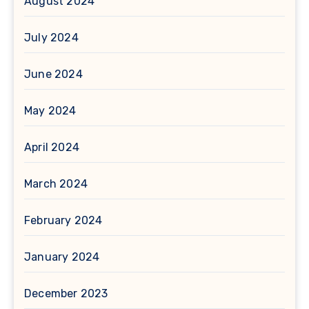
August 2024
July 2024
June 2024
May 2024
April 2024
March 2024
February 2024
January 2024
December 2023