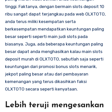
tinggi. Faktanya, dengan bermain slots deposit 10
ribu sangat dapat terjangkau pada web OLXTOTO,
anda terus miliki kesempatan serta
berkesempatan mendapatkan keuntungan paling
besar seperti seperti main judi slots pada
biasanya. Juga, ada beberapa keuntungan paling
besar dapat anda menghasilkan kalau main slots
deposit murah di OLXTOTO, sebutlah saja seperti
keuntungan dari promosi bonus slots menarik,
jekpot paling besar atau dari pembayaran
kemenangan yang terus dikasihkan faksi
OLXTOTO secara seperti kenyataan.
Lebih teruji mengesankan