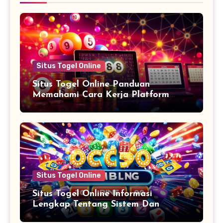
Situs Togel Online
Situs Togel Online Panduan
Memahami Cara Kerja Platform
Digital untuk Pemula Friendly
Situs Togel Online
Situs Togel Online Informasi
Lengkap Tentang Sistem Dan
Mekanisme Digital untuk Pemula