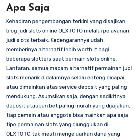
Apa Saja
Kehadiran pengembangan terkini yang disajikan
blog judi slots online OLXTOTO melalui pelayanan
judi slots terbaik, Kedengarannya udah
memberinya alternatif lebih worth it bagi
beberapa slotters saat bermain slots online.
Lantaran, semua macam alternatif permainan judi
slots menarik didalamnya selalu enteng dicapai
atau dimainkan atas service deposit yang paling
mendukung. Asumsikan saja, dengan sedikitnya
deposit ataupun bet paling murah yang dijajakan,
tiap pemain atau anggota bisa mainkan apa saja
tipe permainan slots yang diunggulkan di
OLXTOTO tak mesti mengeluarkan dana yang