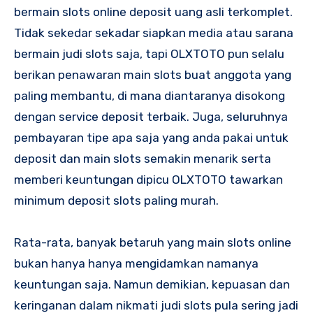
bermain slots online deposit uang asli terkomplet.
Tidak sekedar sekadar siapkan media atau sarana
bermain judi slots saja, tapi OLXTOTO pun selalu
berikan penawaran main slots buat anggota yang
paling membantu, di mana diantaranya disokong
dengan service deposit terbaik. Juga, seluruhnya
pembayaran tipe apa saja yang anda pakai untuk
deposit dan main slots semakin menarik serta
memberi keuntungan dipicu OLXTOTO tawarkan
minimum deposit slots paling murah.
Rata-rata, banyak betaruh yang main slots online
bukan hanya hanya mengidamkan namanya
keuntungan saja. Namun demikian, kepuasan dan
keringanan dalam nikmati judi slots pula sering jadi