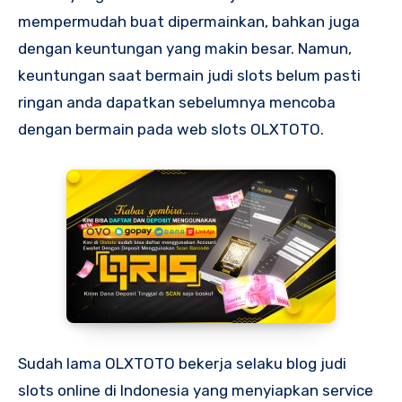
mempermudah buat dipermainkan, bahkan juga
dengan keuntungan yang makin besar. Namun,
keuntungan saat bermain judi slots belum pasti
ringan anda dapatkan sebelumnya mencoba
dengan bermain pada web slots OLXTOTO.
Sudah lama OLXTOTO bekerja selaku blog judi
slots online di Indonesia yang menyiapkan service