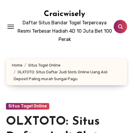
Skip
to
Craicwisely
content
Daftar Situs Bandar Togel Terpercaya
Resmi Terbesar Hadiah 4D 10 Juta Bet 100
Perak
Home
Situs Togel Online
OLXTOTO: Situs Daftar Judi Slots Online Uang Asli
Deposit Paling murah Sungai Pagu
Situs Togel Online
OLXTOTO: Situs