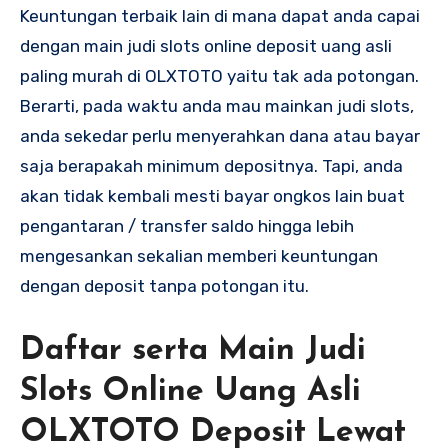
Keuntungan terbaik lain di mana dapat anda capai
dengan main judi slots online deposit uang asli
paling murah di OLXTOTO yaitu tak ada potongan.
Berarti, pada waktu anda mau mainkan judi slots,
anda sekedar perlu menyerahkan dana atau bayar
saja berapakah minimum depositnya. Tapi, anda
akan tidak kembali mesti bayar ongkos lain buat
pengantaran / transfer saldo hingga lebih
mengesankan sekalian memberi keuntungan
dengan deposit tanpa potongan itu.
Daftar serta Main Judi
Slots Online Uang Asli
OLXTOTO Deposit Lewat