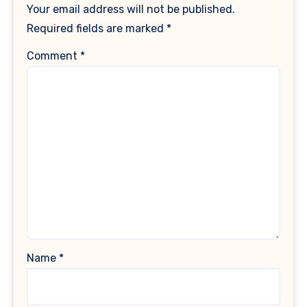
Your email address will not be published.
Required fields are marked
*
Comment
*
Name
*