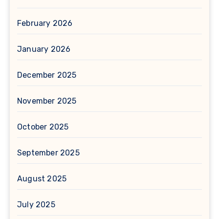
February 2026
January 2026
December 2025
November 2025
October 2025
September 2025
August 2025
July 2025