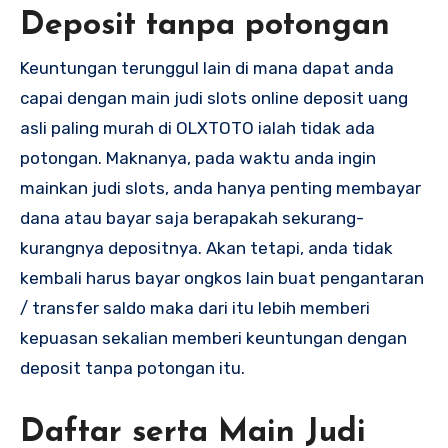
Deposit tanpa potongan
Keuntungan terunggul lain di mana dapat anda
capai dengan main judi slots online deposit uang
asli paling murah di OLXTOTO ialah tidak ada
potongan. Maknanya, pada waktu anda ingin
mainkan judi slots, anda hanya penting membayar
dana atau bayar saja berapakah sekurang-
kurangnya depositnya. Akan tetapi, anda tidak
kembali harus bayar ongkos lain buat pengantaran
/ transfer saldo maka dari itu lebih memberi
kepuasan sekalian memberi keuntungan dengan
deposit tanpa potongan itu.
Daftar serta Main Judi