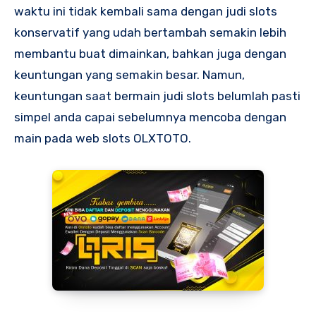
waktu ini tidak kembali sama dengan judi slots
konservatif yang udah bertambah semakin lebih
membantu buat dimainkan, bahkan juga dengan
keuntungan yang semakin besar. Namun,
keuntungan saat bermain judi slots belumlah pasti
simpel anda capai sebelumnya mencoba dengan
main pada web slots OLXTOTO.