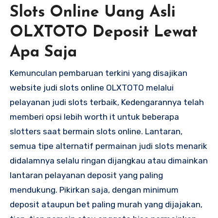
Slots Online Uang Asli
OLXTOTO Deposit Lewat
Apa Saja
Kemunculan pembaruan terkini yang disajikan
website judi slots online OLXTOTO melalui
pelayanan judi slots terbaik, Kedengarannya telah
memberi opsi lebih worth it untuk beberapa
slotters saat bermain slots online. Lantaran,
semua tipe alternatif permainan judi slots menarik
didalamnya selalu ringan dijangkau atau dimainkan
lantaran pelayanan deposit yang paling
mendukung. Pikirkan saja, dengan minimum
deposit ataupun bet paling murah yang dijajakan,