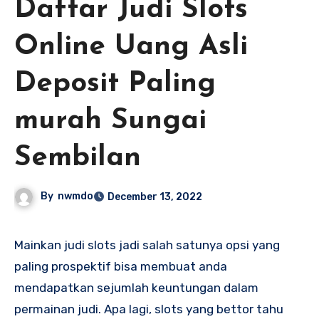
Daftar Judi Slots
Online Uang Asli
Deposit Paling
murah Sungai
Sembilan
By
nwmdo
December 13, 2022
Mainkan judi slots jadi salah satunya opsi yang
paling prospektif bisa membuat anda
mendapatkan sejumlah keuntungan dalam
permainan judi. Apa lagi, slots yang bettor tahu