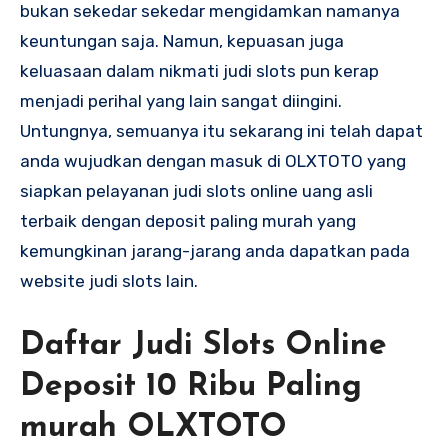
bukan sekedar sekedar mengidamkan namanya
keuntungan saja. Namun, kepuasan juga
keluasaan dalam nikmati judi slots pun kerap
menjadi perihal yang lain sangat diingini.
Untungnya, semuanya itu sekarang ini telah dapat
anda wujudkan dengan masuk di OLXTOTO yang
siapkan pelayanan judi slots online uang asli
terbaik dengan deposit paling murah yang
kemungkinan jarang-jarang anda dapatkan pada
website judi slots lain.
Daftar Judi Slots Online
Deposit 10 Ribu Paling
murah OLXTOTO