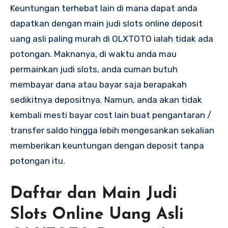
Keuntungan terhebat lain di mana dapat anda
dapatkan dengan main judi slots online deposit
uang asli paling murah di OLXTOTO ialah tidak ada
potongan. Maknanya, di waktu anda mau
permainkan judi slots, anda cuman butuh
membayar dana atau bayar saja berapakah
sedikitnya depositnya. Namun, anda akan tidak
kembali mesti bayar cost lain buat pengantaran /
transfer saldo hingga lebih mengesankan sekalian
memberikan keuntungan dengan deposit tanpa
potongan itu.
Daftar dan Main Judi
Slots Online Uang Asli