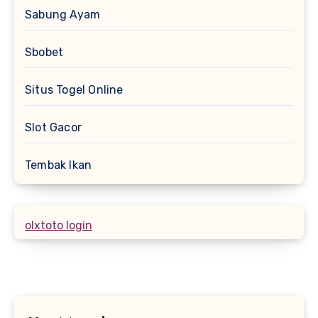
Sabung Ayam
Sbobet
Situs Togel Online
Slot Gacor
Tembak Ikan
olxtoto login