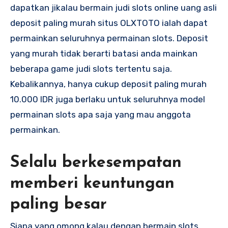
dapatkan jikalau bermain judi slots online uang asli
deposit paling murah situs OLXTOTO ialah dapat
permainkan seluruhnya permainan slots. Deposit
yang murah tidak berarti batasi anda mainkan
beberapa game judi slots tertentu saja.
Kebalikannya, hanya cukup deposit paling murah
10.000 IDR juga berlaku untuk seluruhnya model
permainan slots apa saja yang mau anggota
permainkan.
Selalu berkesempatan
memberi keuntungan
paling besar
Siapa yang omong kalau dengan bermain slots