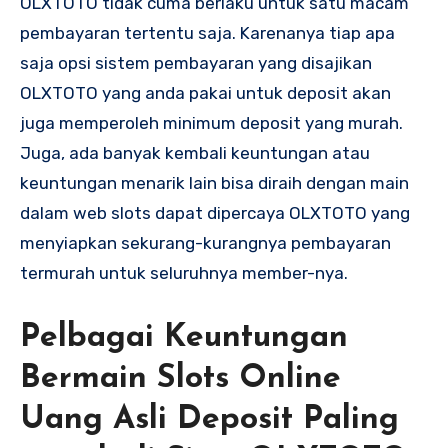
OLXTOTO tidak cuma berlaku untuk satu macam
pembayaran tertentu saja. Karenanya tiap apa
saja opsi sistem pembayaran yang disajikan
OLXTOTO yang anda pakai untuk deposit akan
juga memperoleh minimum deposit yang murah.
Juga, ada banyak kembali keuntungan atau
keuntungan menarik lain bisa diraih dengan main
dalam web slots dapat dipercaya OLXTOTO yang
menyiapkan sekurang-kurangnya pembayaran
termurah untuk seluruhnya member-nya.
Pelbagai Keuntungan
Bermain Slots Online
Uang Asli Deposit Paling