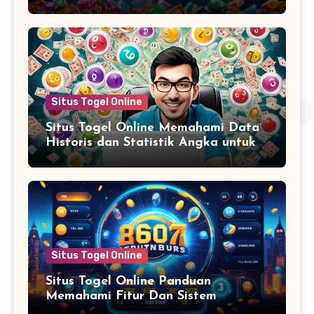
Internet dengan Mudah dan Cepat
Situs Togel Online
Situs Togel Online Memahami Data
Historis dan Statistik Angka untuk
Meningkatkan Peluang Menang
Situs Togel Online
Situs Togel Online Panduan
Memahami Fitur Dan Sistem
Informasi Digital dengan Mudah