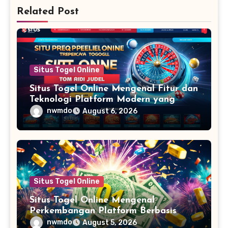
Related Post
Situs Togel Online
Situs Togel Online Mengenal Fitur dan
Teknologi Platform Modern yang
Memudahkan Pemain
nwmdo
August 6, 2026
Situs Togel Online
Situs Togel Online Mengenal
Perkembangan Platform Berbasis
Internet dengan Mudah dan Cepat
nwmdo
August 5, 2026