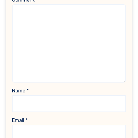
Name
*
Email
*