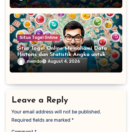
Situs Togel Online
Situs Togel Online Memahami Data
Historis dan Statistik Angka untuk
Meningkatkan Peluang Menang
nwmdo
August 4, 2026
Leave a Reply
Your email address will not be published.
Required fields are marked
*
Comment
*