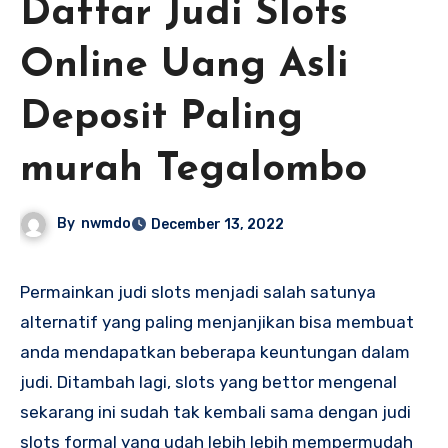
Daftar Judi Slots
Online Uang Asli
Deposit Paling
murah Tegalombo
By
nwmdo
December 13, 2022
Permainkan judi slots menjadi salah satunya
alternatif yang paling menjanjikan bisa membuat
anda mendapatkan beberapa keuntungan dalam
judi. Ditambah lagi, slots yang bettor mengenal
sekarang ini sudah tak kembali sama dengan judi
slots formal yang udah lebih lebih mempermudah