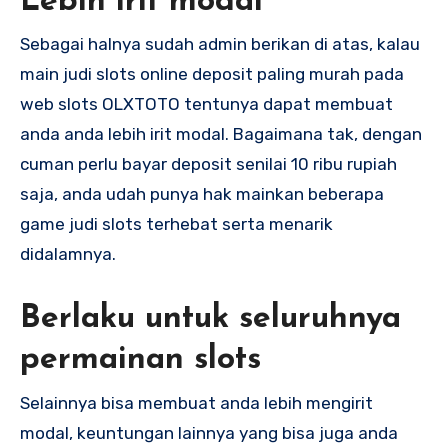
Lebih irit modal
Sebagai halnya sudah admin berikan di atas, kalau
main judi slots online deposit paling murah pada
web slots OLXTOTO tentunya dapat membuat
anda anda lebih irit modal. Bagaimana tak, dengan
cuman perlu bayar deposit senilai 10 ribu rupiah
saja, anda udah punya hak mainkan beberapa
game judi slots terhebat serta menarik
didalamnya.
Berlaku untuk seluruhnya
permainan slots
Selainnya bisa membuat anda lebih mengirit
modal, keuntungan lainnya yang bisa juga anda