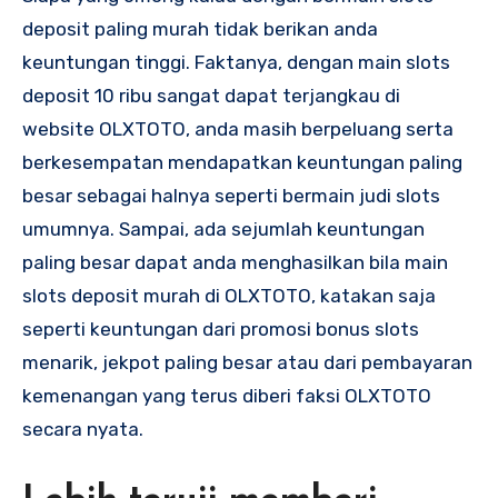
deposit paling murah tidak berikan anda
keuntungan tinggi. Faktanya, dengan main slots
deposit 10 ribu sangat dapat terjangkau di
website OLXTOTO, anda masih berpeluang serta
berkesempatan mendapatkan keuntungan paling
besar sebagai halnya seperti bermain judi slots
umumnya. Sampai, ada sejumlah keuntungan
paling besar dapat anda menghasilkan bila main
slots deposit murah di OLXTOTO, katakan saja
seperti keuntungan dari promosi bonus slots
menarik, jekpot paling besar atau dari pembayaran
kemenangan yang terus diberi faksi OLXTOTO
secara nyata.