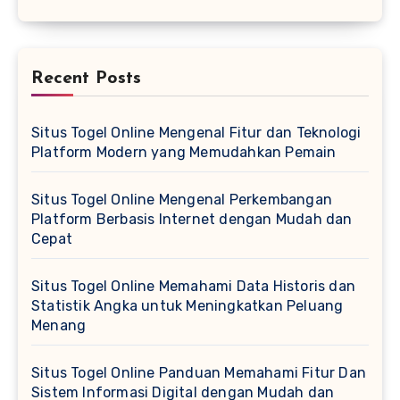
Recent Posts
Situs Togel Online Mengenal Fitur dan Teknologi
Platform Modern yang Memudahkan Pemain
Situs Togel Online Mengenal Perkembangan
Platform Berbasis Internet dengan Mudah dan
Cepat
Situs Togel Online Memahami Data Historis dan
Statistik Angka untuk Meningkatkan Peluang
Menang
Situs Togel Online Panduan Memahami Fitur Dan
Sistem Informasi Digital dengan Mudah dan