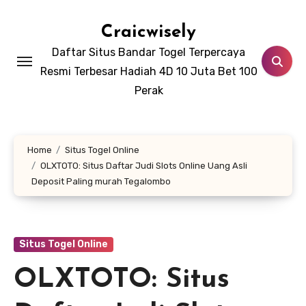
Skip
to
Craicwisely
content
Daftar Situs Bandar Togel Terpercaya
Resmi Terbesar Hadiah 4D 10 Juta Bet 100
Perak
Home
Situs Togel Online
OLXTOTO: Situs Daftar Judi Slots Online Uang Asli
Deposit Paling murah Tegalombo
Situs Togel Online
OLXTOTO: Situs