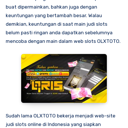
buat dipermainkan, bahkan juga dengan
keuntungan yang bertambah besar. Walau
demikian, keuntungan di saat main judi slots
belum pasti ringan anda dapatkan sebelumnya
mencoba dengan main dalam web slots OLXTOTO.
Sudah lama OLXTOTO bekerja menjadi web-site
judi slots online di Indonesia yang siapkan