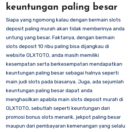
keuntungan paling besar
Siapa yang ngomong kalau dengan bermain slots
deposit paling murah akan tidak memberinya anda
untung yang besar. Faktanya, dengan bermain
slots deposit 10 ribu paling bisa dijangkau di
website OLXTOTO, anda masih memiliki
kesempatan serta berkesempatan mendapatkan
keuntungan paling besar sebagai halnya seperti
main judi slots pada biasanya. Juga, ada sejumlah
keuntungan paling besar dapat anda
menghasilkan apabila main slots deposit murah di
OLXTOTO, sebutlah seperti keuntungan dari
promosi bonus slots menarik, jekpot paling besar
maupun dari pembayaran kemenangan yang selalu