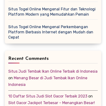
Situs Togel Online Mengenal Fitur dan Teknologi
Platform Modern yang Memudahkan Pemain
Situs Togel Online Mengenal Perkembangan
Platform Berbasis Internet dengan Mudah dan
Cepat
Recent Comments
Situs Judi Tembak Ikan Online Terbaik di Indonesia
on
Menang Besar di Judi Tembak Ikan Online
Indonesia
10 Daftar Situs Judi Slot Gacor Terbaik 2023
on
Slot Gacor Jackpot Terbesar – Menangkan Besar!