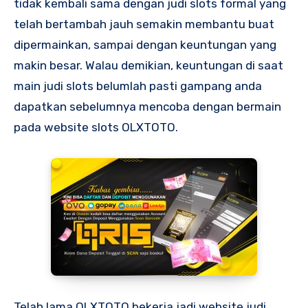
tidak kembali sama dengan judi slots formal yang
telah bertambah jauh semakin membantu buat
dipermainkan, sampai dengan keuntungan yang
makin besar. Walau demikian, keuntungan di saat
main judi slots belumlah pasti gampang anda
dapatkan sebelumnya mencoba dengan bermain
pada website slots OLXTOTO.
Telah lama OLXTOTO bekerja jadi website judi