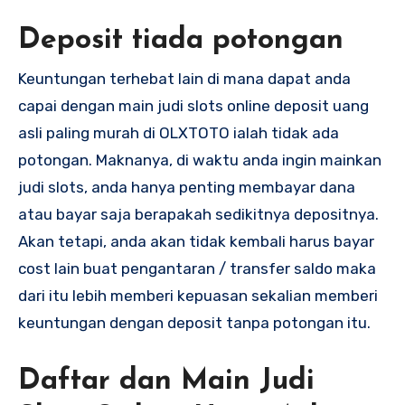
Deposit tiada potongan
Keuntungan terhebat lain di mana dapat anda
capai dengan main judi slots online deposit uang
asli paling murah di OLXTOTO ialah tidak ada
potongan. Maknanya, di waktu anda ingin mainkan
judi slots, anda hanya penting membayar dana
atau bayar saja berapakah sedikitnya depositnya.
Akan tetapi, anda akan tidak kembali harus bayar
cost lain buat pengantaran / transfer saldo maka
dari itu lebih memberi kepuasan sekalian memberi
keuntungan dengan deposit tanpa potongan itu.
Daftar dan Main Judi