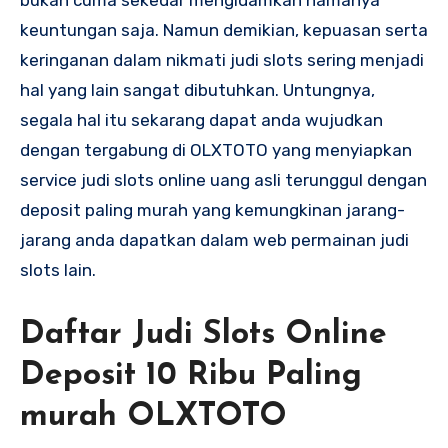
bukan cuma sekedar mengidamkan namanya
keuntungan saja. Namun demikian, kepuasan serta
keringanan dalam nikmati judi slots sering menjadi
hal yang lain sangat dibutuhkan. Untungnya,
segala hal itu sekarang dapat anda wujudkan
dengan tergabung di OLXTOTO yang menyiapkan
service judi slots online uang asli terunggul dengan
deposit paling murah yang kemungkinan jarang-
jarang anda dapatkan dalam web permainan judi
slots lain.
Daftar Judi Slots Online
Deposit 10 Ribu Paling
murah OLXTOTO