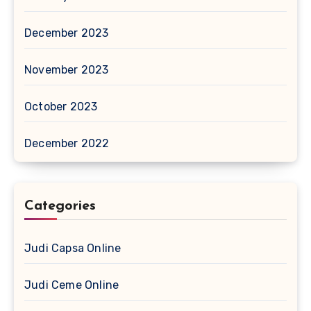
December 2023
November 2023
October 2023
December 2022
Categories
Judi Capsa Online
Judi Ceme Online