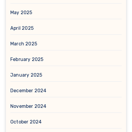
May 2025
April 2025
March 2025
February 2025
January 2025
December 2024
November 2024
October 2024