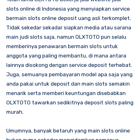
slots online di Indonesia yang menyiapkan service
bermain slots online deposit uang asli terkomplet.
Tidak sekedar sekadar siapkan media atau sarana
main judi slots saja, namun OLXTOTO pun selalu
memberinya penawaran bermain slots untuk
anggota yang paling membantu, di mana antara
lainnya disokong dengan service deposit terhebat.
Juga, semuanya pembayaran model apa saja yang
anda pakai untuk deposit dan main slots semakin
menarik serta memberi keuntungan disebabkan
OLXTOTO tawarkan sedikitnya deposit slots paling
murah.
Umumnya, banyak betaruh yang main slots online