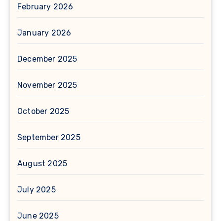
February 2026
January 2026
December 2025
November 2025
October 2025
September 2025
August 2025
July 2025
June 2025