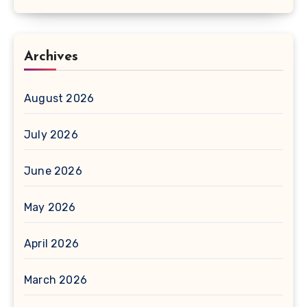
Archives
August 2026
July 2026
June 2026
May 2026
April 2026
March 2026