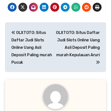
Post
OLXTOTO: Situs
OLXTOTO: Situs Daftar
navigation
Daftar Judi Slots
Judi Slots Online Uang
Online Uang Asli
Asli Deposit Paling
Deposit Paling murah
murah Kepulauan Aruri
Pucuk