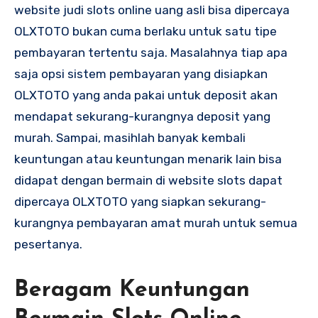
website judi slots online uang asli bisa dipercaya
OLXTOTO bukan cuma berlaku untuk satu tipe
pembayaran tertentu saja. Masalahnya tiap apa
saja opsi sistem pembayaran yang disiapkan
OLXTOTO yang anda pakai untuk deposit akan
mendapat sekurang-kurangnya deposit yang
murah. Sampai, masihlah banyak kembali
keuntungan atau keuntungan menarik lain bisa
didapat dengan bermain di website slots dapat
dipercaya OLXTOTO yang siapkan sekurang-
kurangnya pembayaran amat murah untuk semua
pesertanya.
Beragam Keuntungan