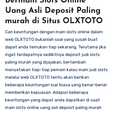
Bermain Slots Online
Uang Asli Deposit Paling
murah di Situs OLXTOTO
Cari keuntungan dengan main slots online dalam
web OLXTOTO bukanlah soal yang susah buat
dapat anda temukan tiap sekarang. Terutama jika
ingat terdapatnya sedikitnya deposit judi slots
paling murah yang dijajakan, bertambah
menyatakan tiap-tiap pemain kalau main judi slots
melalui web OLXTOTO tentu akan berikan
beberapa keuntungan luar biasa yang benar-benar
memberikan kepuasan. Adapun beberapa
keuntungan yang dapat anda dapatkan di saat
main slots online uang asli deposit paling murah