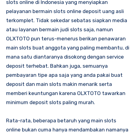
slots online di Indonesia yang menyiapkan
pelayanan bermain slots online deposit uang asli
terkomplet. Tidak sekedar sebatas siapkan media
atau layanan bermain judi slots saja, namun
OLXTOTO pun terus-menerus berikan penawaran
main slots buat anggota yang paling membantu, di
mana satu diantaranya disokong dengan service
deposit terhebat. Bahkan juga, semuanya
pembayaran tipe apa saja yang anda pakai buat
deposit dan main slots makin menarik serta
memberi keuntungan karena OLXTOTO tawarkan
minimum deposit slots paling murah.
Rata-rata, beberapa betaruh yang main slots
online bukan cuma hanya mendambakan namanya