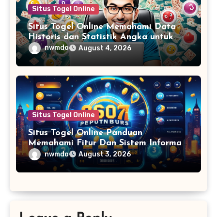
Situs Togel Online
Situs Togel Online Memahami Data
Historis dan Statistik Angka untuk
Meningkatkan Peluang Menang
nwmdo
August 4, 2026
Situs Togel Online
Situs Togel Online Panduan
Memahami Fitur Dan Sistem Informasi
Digital dengan Mudah dan Lengkap
nwmdo
August 3, 2026