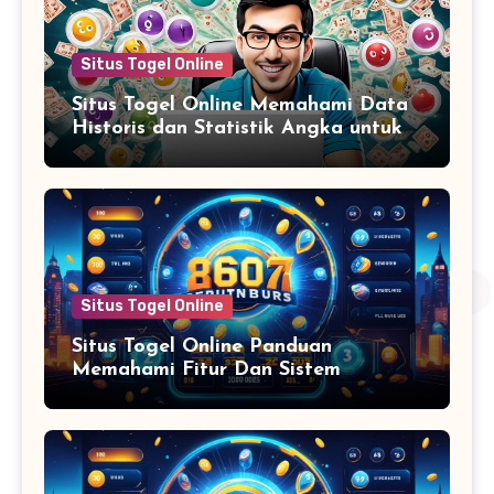
Situs Togel Online
Situs Togel Online Memahami Data
Historis dan Statistik Angka untuk
Meningkatkan Peluang Menang
Situs Togel Online
Situs Togel Online Panduan
Memahami Fitur Dan Sistem
Informasi Digital dengan Mudah
dan Lengkap