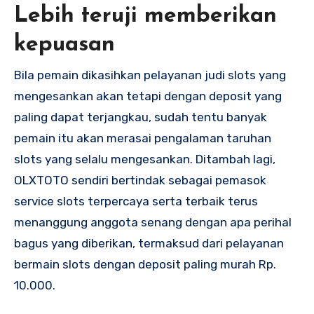
Lebih teruji memberikan
kepuasan
Bila pemain dikasihkan pelayanan judi slots yang
mengesankan akan tetapi dengan deposit yang
paling dapat terjangkau, sudah tentu banyak
pemain itu akan merasai pengalaman taruhan
slots yang selalu mengesankan. Ditambah lagi,
OLXTOTO sendiri bertindak sebagai pemasok
service slots terpercaya serta terbaik terus
menanggung anggota senang dengan apa perihal
bagus yang diberikan, termaksud dari pelayanan
bermain slots dengan deposit paling murah Rp.
10.000.