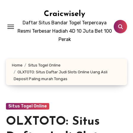
Skip
to
Craicwisely
content
Daftar Situs Bandar Togel Terpercaya
Resmi Terbesar Hadiah 4D 10 Juta Bet 100
Perak
Home
Situs Togel Online
OLXTOTO: Situs Daftar Judi Slots Online Uang Asli
Deposit Paling murah Tongas
Situs Togel Online
OLXTOTO: Situs