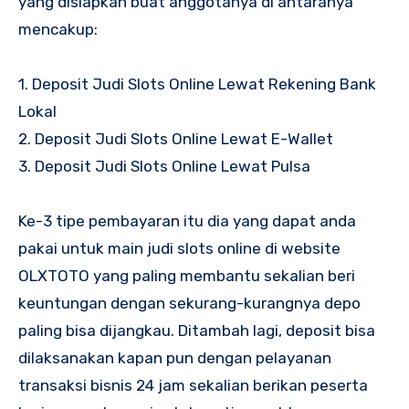
yang disiapkan buat anggotanya di antaranya
mencakup:
1. Deposit Judi Slots Online Lewat Rekening Bank
Lokal
2. Deposit Judi Slots Online Lewat E-Wallet
3. Deposit Judi Slots Online Lewat Pulsa
Ke-3 tipe pembayaran itu dia yang dapat anda
pakai untuk main judi slots online di website
OLXTOTO yang paling membantu sekalian beri
keuntungan dengan sekurang-kurangnya depo
paling bisa dijangkau. Ditambah lagi, deposit bisa
dilaksanakan kapan pun dengan pelayanan
transaksi bisnis 24 jam sekalian berikan peserta