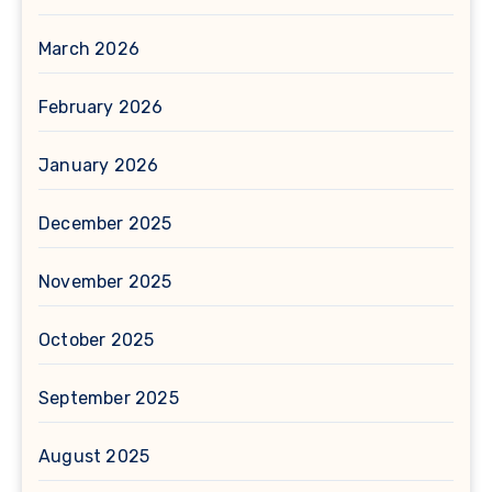
March 2026
February 2026
January 2026
December 2025
November 2025
October 2025
September 2025
August 2025