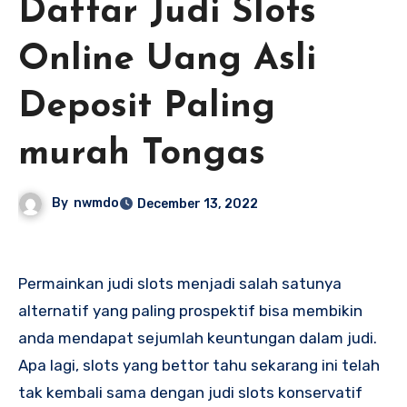
Daftar Judi Slots
Online Uang Asli
Deposit Paling
murah Tongas
By
nwmdo
December 13, 2022
Permainkan judi slots menjadi salah satunya
alternatif yang paling prospektif bisa membikin
anda mendapat sejumlah keuntungan dalam judi.
Apa lagi, slots yang bettor tahu sekarang ini telah
tak kembali sama dengan judi slots konservatif