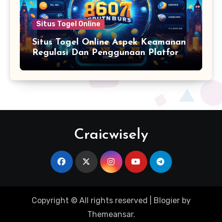
Situs Togel Online
Situs Togel Online Aspek Keamanan
Regulasi Dan Penggunaan Platform
Digital untuk Pengalaman Bermain
Aman dan Nyaman
Craicwisely
Copyright © All rights reserved
|
Blogier
by
Themeansar
.