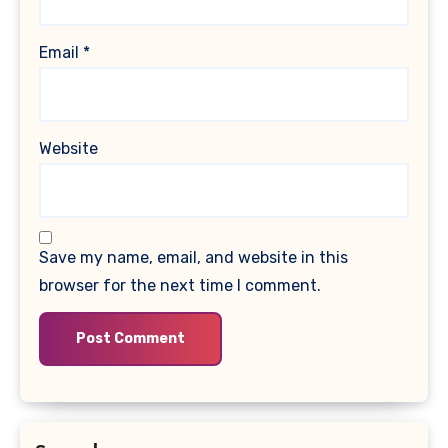
Email
*
Website
Save my name, email, and website in this
browser for the next time I comment.