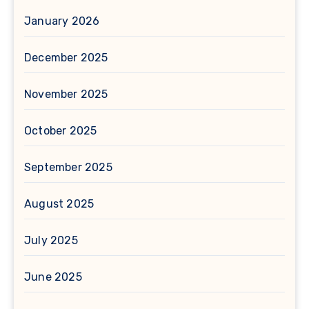
January 2026
December 2025
November 2025
October 2025
September 2025
August 2025
July 2025
June 2025