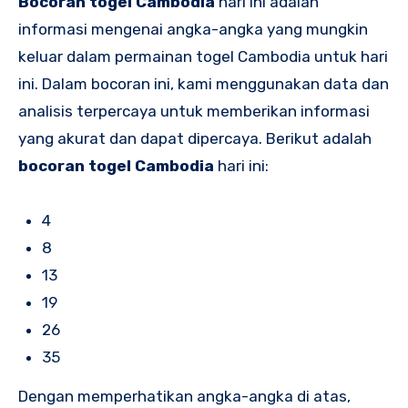
Bocoran togel Cambodia
hari ini adalah
informasi mengenai angka-angka yang mungkin
keluar dalam permainan togel Cambodia untuk hari
ini. Dalam bocoran ini, kami menggunakan data dan
analisis terpercaya untuk memberikan informasi
yang akurat dan dapat dipercaya. Berikut adalah
bocoran togel Cambodia
hari ini:
4
8
13
19
26
35
Dengan memperhatikan angka-angka di atas,