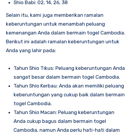
Shio Babi: 02, 14, 26, 38
Selain itu, kami juga memberikan ramalan
keberuntungan untuk menambah peluang
kemenangan Anda dalam bermain togel Cambodia.
Berikut ini adalah ramalan keberuntungan untuk
Anda yang lahir pada:
Tahun Shio Tikus: Peluang keberuntungan Anda
sangat besar dalam bermain togel Cambodia.
Tahun Shio Kerbau: Anda akan memiliki peluang
keberuntungan yang cukup baik dalam bermain
togel Cambodia.
Tahun Shio Macan: Peluang keberuntungan
Anda cukup bagus dalam bermain togel
Cambodia, namun Anda perlu hati-hati dalam