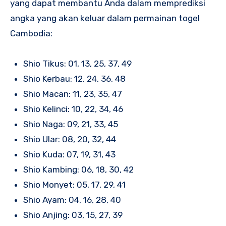
yang dapat membantu Anda dalam memprediksi
angka yang akan keluar dalam permainan togel
Cambodia:
Shio Tikus: 01, 13, 25, 37, 49
Shio Kerbau: 12, 24, 36, 48
Shio Macan: 11, 23, 35, 47
Shio Kelinci: 10, 22, 34, 46
Shio Naga: 09, 21, 33, 45
Shio Ular: 08, 20, 32, 44
Shio Kuda: 07, 19, 31, 43
Shio Kambing: 06, 18, 30, 42
Shio Monyet: 05, 17, 29, 41
Shio Ayam: 04, 16, 28, 40
Shio Anjing: 03, 15, 27, 39