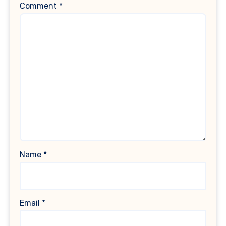
Comment
*
Name
*
Email
*