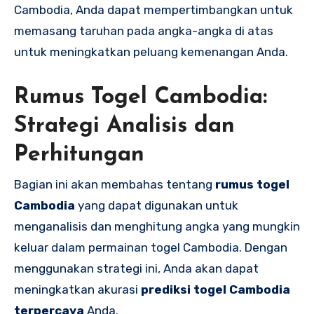
Cambodia, Anda dapat mempertimbangkan untuk
memasang taruhan pada angka-angka di atas
untuk meningkatkan peluang kemenangan Anda.
Rumus Togel Cambodia:
Strategi Analisis dan
Perhitungan
Bagian ini akan membahas tentang
rumus togel
Cambodia
yang dapat digunakan untuk
menganalisis dan menghitung angka yang mungkin
keluar dalam permainan togel Cambodia. Dengan
menggunakan strategi ini, Anda akan dapat
meningkatkan akurasi
prediksi togel Cambodia
terpercaya
Anda.