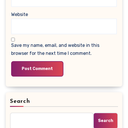
Website
Save my name, email, and website in this
browser for the next time I comment.
Search
Search