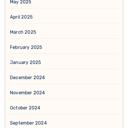
May 2025
April 2025
March 2025
February 2025
January 2025
December 2024
November 2024
October 2024
September 2024