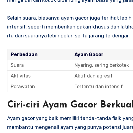
mengeluarkan kokok dibanding ayam biasa yang jaran
Selain suara, biasanya ayam gacor juga terlihat lebih
intensif, seperti memberikan pakan khusus dan latih
itu dan suaranya lebih pelan serta jarang terdengar.
Perbedaan
Ayam Gacor
Suara
Nyaring, sering berkotek
Aktivitas
Aktif dan agresif
Perawatan
Tertentu dan intensif
Ciri-ciri Ayam Gacor Berkual
Ayam gacor yang baik memiliki tanda-tanda fisik yang 
membantu mengenali ayam yang punya potensi juar