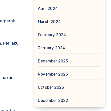
April 2024
bergerak
March 2024
February 2024
. Perilaku
January 2024
December 2023
November 2023
n pakan
October 2023
December 2022
ra rutin