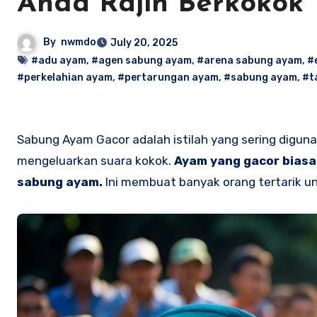
Anda Rajin Berkokok
By
nwmdo
July 20, 2025
#adu ayam
,
#agen sabung ayam
,
#arena sabung ayam
,
#
#perkelahian ayam
,
#pertarungan ayam
,
#sabung ayam
,
#t
Sabung Ayam Gacor adalah istilah yang sering digunakan untuk menyebut ayam aduan yang rajin atau sering
mengeluarkan suara kokok.
Ayam yang gacor biasan
sabung ayam.
Ini membuat banyak orang tertarik u