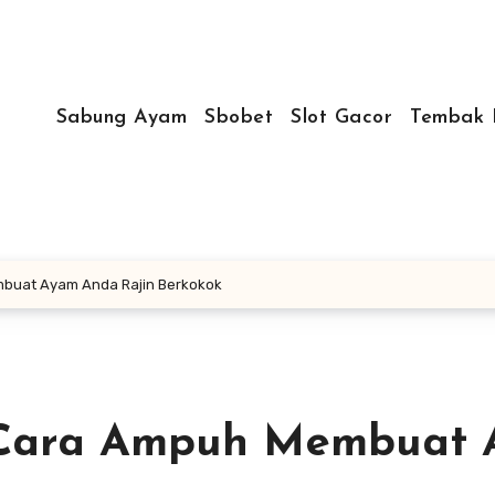
Sabung Ayam
Sbobet
Slot Gacor
Tembak 
buat Ayam Anda Rajin Berkokok
 Cara Ampuh Membuat 