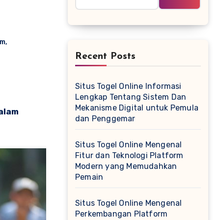
am
,
Recent Posts
Situs Togel Online Informasi
Lengkap Tentang Sistem Dan
Mekanisme Digital untuk Pemula
dalam
dan Penggemar
Situs Togel Online Mengenal
Fitur dan Teknologi Platform
Modern yang Memudahkan
Pemain
Situs Togel Online Mengenal
Perkembangan Platform