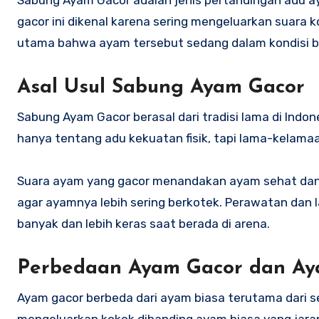
Sabung Ayam Gacor adalah jenis pertandingan adu ay
gacor ini dikenal karena sering mengeluarkan suara 
utama bahwa ayam tersebut sedang dalam kondisi ba
Asal Usul Sabung Ayam Gacor
Sabung Ayam Gacor berasal dari tradisi lama di Ind
hanya tentang adu kekuatan fisik, tapi lama-kelam
Suara ayam yang gacor menandakan ayam sehat dan k
agar ayamnya lebih sering berkotek. Perawatan dan 
banyak dan lebih keras saat berada di arena.
Perbedaan Ayam Gacor dan Ay
Ayam gacor berbeda dari ayam biasa terutama dari seg