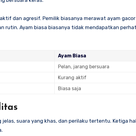
g bersuara keras.
 aktif dan agresif. Pemilik biasanya merawat ayam gacor 
an rutin. Ayam biasa biasanya tidak mendapatkan perhat
Ayam Biasa
Pelan, jarang bersuara
Kurang aktif
Biasa saja
itas
jelas, suara yang khas, dan perilaku tertentu. Ketiga ha
a.