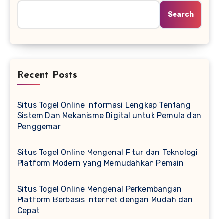
Search
Recent Posts
Situs Togel Online Informasi Lengkap Tentang
Sistem Dan Mekanisme Digital untuk Pemula dan
Penggemar
Situs Togel Online Mengenal Fitur dan Teknologi
Platform Modern yang Memudahkan Pemain
Situs Togel Online Mengenal Perkembangan
Platform Berbasis Internet dengan Mudah dan
Cepat