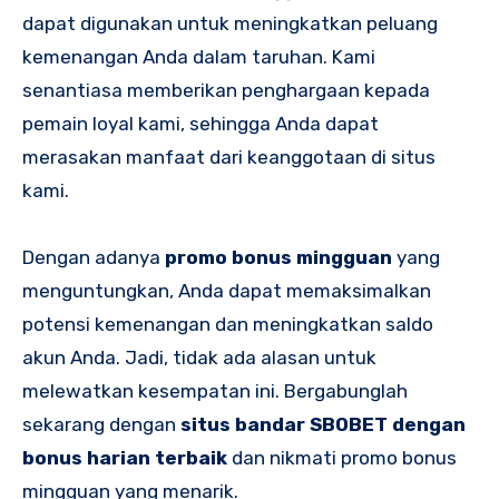
dapat digunakan untuk meningkatkan peluang
kemenangan Anda dalam taruhan. Kami
senantiasa memberikan penghargaan kepada
pemain loyal kami, sehingga Anda dapat
merasakan manfaat dari keanggotaan di situs
kami.
Dengan adanya
promo bonus mingguan
yang
menguntungkan, Anda dapat memaksimalkan
potensi kemenangan dan meningkatkan saldo
akun Anda. Jadi, tidak ada alasan untuk
melewatkan kesempatan ini. Bergabunglah
sekarang dengan
situs bandar SBOBET dengan
bonus harian terbaik
dan nikmati promo bonus
mingguan yang menarik.