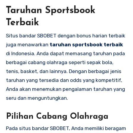
Taruhan Sportsbook
Terbaik
Situs bandar SBOBET dengan bonus harian terbaik
juga menawarkan
taruhan sportsbook terbaik
di Indonesia. Anda dapat memasang taruhan pada
berbagai cabang olahraga seperti sepak bola,
tenis, basket, dan lainnya. Dengan berbagai jenis
taruhan yang tersedia dan odds yang kompetitif,
Anda akan menemukan pengalaman taruhan yang
seru dan menguntungkan.
Pilihan Cabang Olahraga
Pada situs bandar SBOBET, Anda memiliki beragam