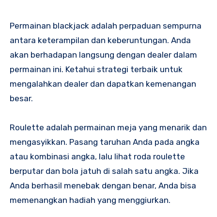
Permainan blackjack adalah perpaduan sempurna
antara keterampilan dan keberuntungan. Anda
akan berhadapan langsung dengan dealer dalam
permainan ini. Ketahui strategi terbaik untuk
mengalahkan dealer dan dapatkan kemenangan
besar.
Roulette adalah permainan meja yang menarik dan
mengasyikkan. Pasang taruhan Anda pada angka
atau kombinasi angka, lalu lihat roda roulette
berputar dan bola jatuh di salah satu angka. Jika
Anda berhasil menebak dengan benar, Anda bisa
memenangkan hadiah yang menggiurkan.