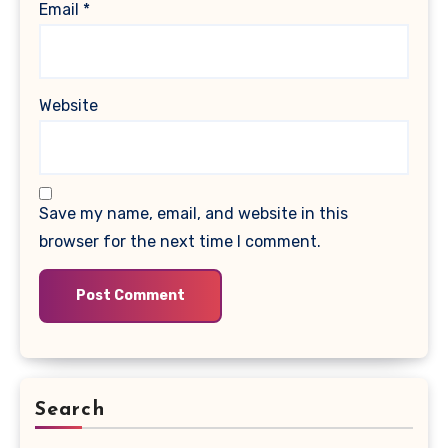
Email
*
Website
Save my name, email, and website in this
browser for the next time I comment.
Search