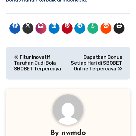
Post
Fitur Inovatif
Dapatkan Bonus
navigation
Taruhan Judi Bola
Setiap Hari di SBOBET
SBOBET Terpercaya
Online Terpercaya
By
nwmdo