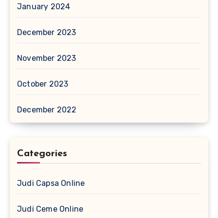
January 2024
December 2023
November 2023
October 2023
December 2022
Categories
Judi Capsa Online
Judi Ceme Online