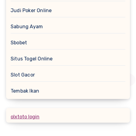
Judi Poker Online
Sabung Ayam
Sbobet
Situs Togel Online
Slot Gacor
Tembak Ikan
olxtoto login