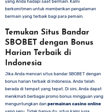
yang Anda hadapi saat bermain. Kami
berkomitmen untuk memberikan pengalaman
bermain yang terbaik bagi para pemain.
Temukan Situs Bandar
SBOBET dengan Bonus
Harian Terbaik di
Indonesia
Jika Anda mencari situs bandar SBOBET dengan
bonus harian terbaik di Indonesia, Anda telah
berada di tempat yang tepat. Di sini, Anda dapat
menikmati berbagai promo bonus mingguan yang
menguntungkan dan
permainan casino online
yang seru. Tidak hanya itu, situs kami juga