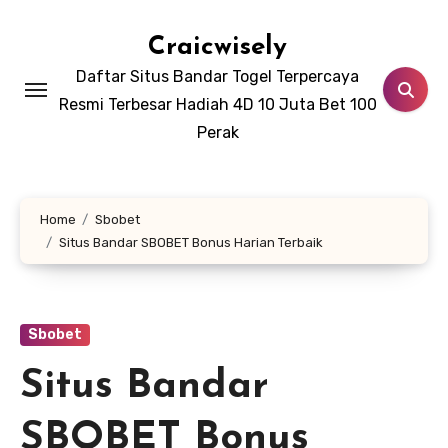
Skip
to
Craicwisely
content
Daftar Situs Bandar Togel Terpercaya
Resmi Terbesar Hadiah 4D 10 Juta Bet 100
Perak
Home
Sbobet
Situs Bandar SBOBET Bonus Harian Terbaik
Sbobet
Situs Bandar
SBOBET Bonus