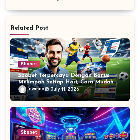
Related Post
Sbobet
Sbobet Terpercaya Dengan Bonus
Melimpah Setiap Hari, Cara Mudah
Menang dan Seru Mainnya
nwmdo
July 11, 2026
Sbobet