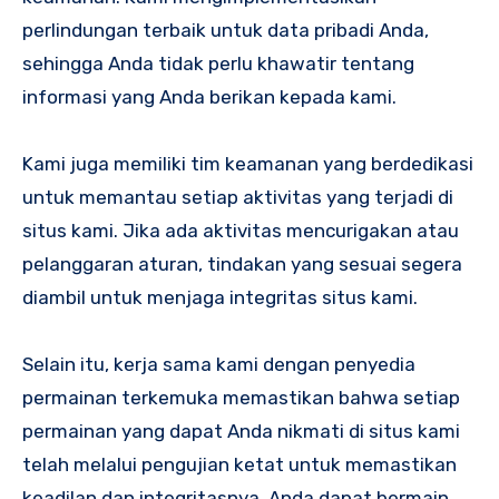
perlindungan terbaik untuk data pribadi Anda,
sehingga Anda tidak perlu khawatir tentang
informasi yang Anda berikan kepada kami.
Kami juga memiliki tim keamanan yang berdedikasi
untuk memantau setiap aktivitas yang terjadi di
situs kami. Jika ada aktivitas mencurigakan atau
pelanggaran aturan, tindakan yang sesuai segera
diambil untuk menjaga integritas situs kami.
Selain itu, kerja sama kami dengan penyedia
permainan terkemuka memastikan bahwa setiap
permainan yang dapat Anda nikmati di situs kami
telah melalui pengujian ketat untuk memastikan
keadilan dan integritasnya. Anda dapat bermain