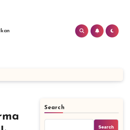
Ikan
Search
orma
Search