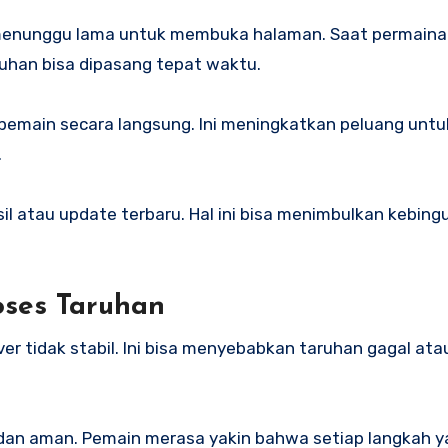
menunggu lama untuk membuka halaman. Saat permaina
ruhan bisa dipasang tepat waktu.
pemain secara langsung. Ini meningkatkan peluang untu
.
sil atau update terbaru. Hal ini bisa menimbulkan kebin
ses Taruhan
ver tidak stabil. Ini bisa menyebabkan taruhan gagal ata
r dan aman. Pemain merasa yakin bahwa setiap langkah 