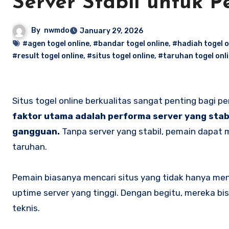
Server Stabil untuk 
By
nwmdo
January 29, 2026
#agen togel online
,
#bandar togel online
,
#hadiah togel o
#result togel online
,
#situs togel online
,
#taruhan togel onl
Situs togel online berkualitas sangat penting bagi
faktor utama adalah performa server yang stabi
gangguan.
Tanpa server yang stabil, pemain dapat
taruhan.
Pemain biasanya mencari situs yang tidak hanya m
uptime server yang tinggi. Dengan begitu, mereka b
teknis.