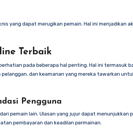
is yang dapat merugikan pemain. Hal ini menjadikan ak
line Terbaik
perhatian pada beberapa hal penting. Hal ini termasuk 
anan pelanggan, dan keamanan yang mereka tawarkan untu
ndasi Pengguna
ari pemain lain. Ulasan yang jujur dapat menunjukkan
epatan pembayaran dan keadilan permainan.