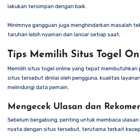
lakukan tersimpan dengan baik.
Minimnya gangguan juga menghindarkan masalah tekn
taruhan lebih nyaman dan lancar setiap saat.
Tips Memilih Situs Togel On
Memilih situs togel online yang tepat membutuhkan 
situs tersebut dinilai oleh pengguna, kualitas lay
melindungi data pemain.
Mengecek Ulasan dan Rekome
Sebelum bergabung, penting untuk membaca ulasan d
nyata dengan situs tersebut, terutama terkait kec