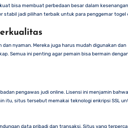
r kuat bisa membuat perbedaan besar dalam kesenangan 
stabil jadi pilihan terbaik untuk para penggemar togel 
Berkualitas
man dan nyaman. Mereka juga harus mudah digunakan dan
ap. Semua ini penting agar pemain bisa bermain dengan
ri badan pengawas judi online. Lisensi ini menjamin bahwa
 itu, situs tersebut memakai teknologi enkripsi SSL un
indungan data pribadi dan transaksi. Situs yang terperca