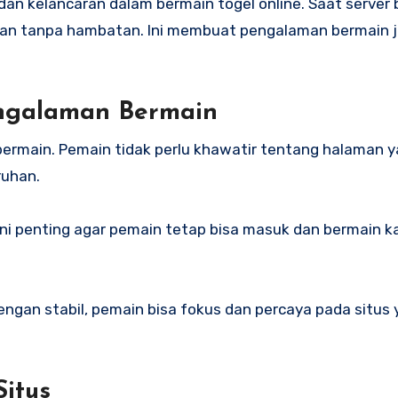
n kelancaran dalam bermain togel online. Saat server 
n tanpa hambatan. Ini membuat pengalaman bermain ja
engalaman Bermain
bermain. Pemain tidak perlu khawatir tentang halaman y
ruhan.
 Ini penting agar pemain tetap bisa masuk dan bermain k
ngan stabil, pemain bisa fokus dan percaya pada situs
itus