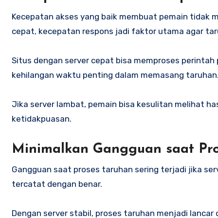
Kecepatan akses yang baik membuat pemain tidak 
cepat, kecepatan respons jadi faktor utama agar ta
Situs dengan server cepat bisa memproses perintah 
kehilangan waktu penting dalam memasang taruhan
Jika server lambat, pemain bisa kesulitan melihat ha
ketidakpuasan.
Minimalkan Gangguan saat Pro
Gangguan saat proses taruhan sering terjadi jika ser
tercatat dengan benar.
Dengan server stabil, proses taruhan menjadi lanca