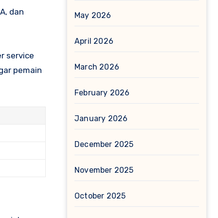
A, dan
May 2026
April 2026
r service
March 2026
gar pemain
February 2026
January 2026
December 2025
November 2025
October 2025