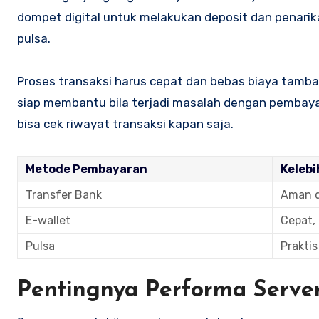
dompet digital untuk melakukan deposit dan penarika
pulsa.
Proses transaksi harus cepat dan bebas biaya tamba
siap membantu bila terjadi masalah dengan pembaya
bisa cek riwayat transaksi kapan saja.
Metode Pembayaran
Keleb
Transfer Bank
Aman d
E-wallet
Cepat,
Pulsa
Prakti
Pentingnya Performa Server