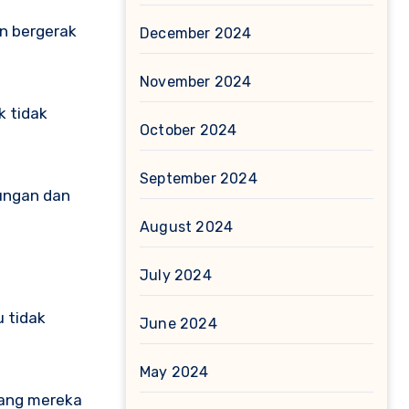
n bergerak
December 2024
November 2024
k tidak
October 2024
September 2024
gungan dan
August 2024
July 2024
u tidak
June 2024
May 2024
yang mereka