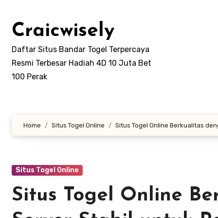
Skip
to
Craicwisely
content
Daftar Situs Bandar Togel Terpercaya
Resmi Terbesar Hadiah 4D 10 Juta Bet
100 Perak
Home
Situs Togel Online
Situs Togel Online Berkualitas d
Situs Togel Online
Situs Togel Online B