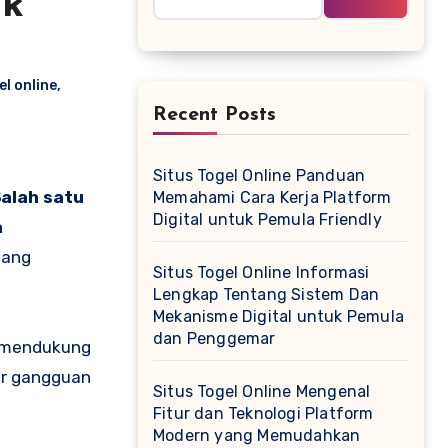
ik
l online
,
Recent Posts
Situs Togel Online Panduan
alah satu
Memahami Cara Kerja Platform
Digital untuk Pemula Friendly
a
sang
Situs Togel Online Informasi
Lengkap Tentang Sistem Dan
Mekanisme Digital untuk Pemula
dan Penggemar
a mendukung
ir gangguan
Situs Togel Online Mengenal
Fitur dan Teknologi Platform
Modern yang Memudahkan