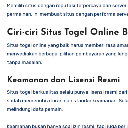
Memilih situs dengan reputasi terpercaya dan serve
permainan. Ini membuat situs dengan performa server 
Ciri-ciri Situs Togel Online 
Situs togel online yang baik harus memberi rasa a
menyediakan berbagai pilihan pembayaran yang lengk
tanpa masalah.
Keamanan dan Lisensi Resmi
Situs togel berkualitas selalu punya lisensi resmi da
sudah memenuhi aturan dan standar keamanan. Selain
melindungi data pemain.
Keamanan bukan hanya soal izin resmi, tapi juga perl