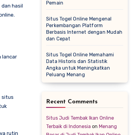
Pemain
dan hasil
online.
Situs Togel Online Mengenal
Perkembangan Platform
Berbasis Internet dengan Mudah
dan Cepat
Situs Togel Online Memahami
 lancar
Data Historis dan Statistik
Angka untuk Meningkatkan
Peluang Menang
 situs
Recent Comments
tuk
Situs Judi Tembak Ikan Online
Terbaik di Indonesia
on
Menang
ya rutin
Besar di Judi Tembak Ikan Online