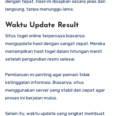
dengan tepat. Hasil ini disajikan secara jelas dan
langsung, tanpa menunggu lama.
Waktu Update Result
Situs togel online terpercaya biasanya
mengupdate hasil dengan sangat cepat. Mereka
menampilkan hasil togel dalam hitungan menit
setelah pengundian resmi selesai.
Pembaruan ini penting agar pemain tidak
ketinggalan informasi. Biasanya, situs
menggunakan server yang stabil dan cepat agar
proses ini berjalan mulus.
Selain itu, waktu update yang singkat membuat