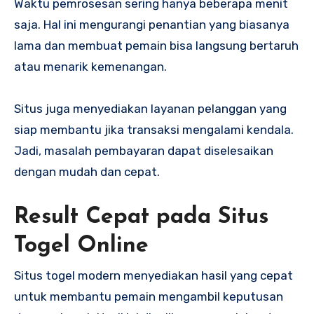
Waktu pemrosesan sering hanya beberapa menit
saja. Hal ini mengurangi penantian yang biasanya
lama dan membuat pemain bisa langsung bertaruh
atau menarik kemenangan.
Situs juga menyediakan layanan pelanggan yang
siap membantu jika transaksi mengalami kendala.
Jadi, masalah pembayaran dapat diselesaikan
dengan mudah dan cepat.
Result Cepat pada Situs
Togel Online
Situs togel modern menyediakan hasil yang cepat
untuk membantu pemain mengambil keputusan