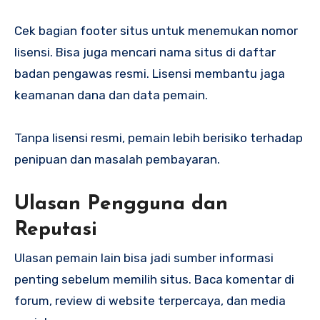
Cek bagian footer situs untuk menemukan nomor
lisensi. Bisa juga mencari nama situs di daftar
badan pengawas resmi. Lisensi membantu jaga
keamanan dana dan data pemain.
Tanpa lisensi resmi, pemain lebih berisiko terhadap
penipuan dan masalah pembayaran.
Ulasan Pengguna dan
Reputasi
Ulasan pemain lain bisa jadi sumber informasi
penting sebelum memilih situs. Baca komentar di
forum, review di website terpercaya, dan media