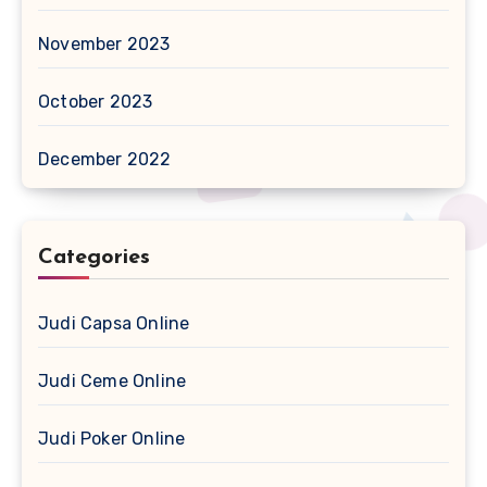
November 2023
October 2023
December 2022
Categories
Judi Capsa Online
Judi Ceme Online
Judi Poker Online