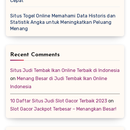
Cepat
Situs Togel Online Memahami Data Historis dan
Statistik Angka untuk Meningkatkan Peluang
Menang
Recent Comments
Situs Judi Tembak Ikan Online Terbaik di Indonesia
on
Menang Besar di Judi Tembak Ikan Online
Indonesia
10 Daftar Situs Judi Slot Gacor Terbaik 2023
on
Slot Gacor Jackpot Terbesar – Menangkan Besar!