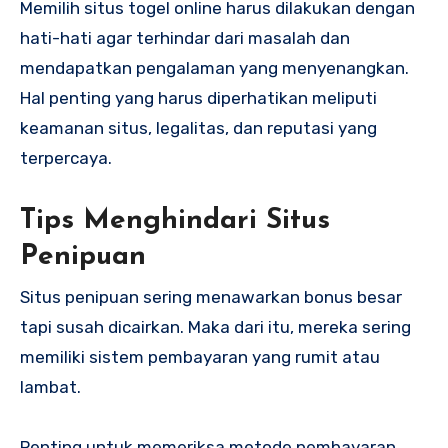
Memilih situs togel online harus dilakukan dengan
hati-hati agar terhindar dari masalah dan
mendapatkan pengalaman yang menyenangkan.
Hal penting yang harus diperhatikan meliputi
keamanan situs, legalitas, dan reputasi yang
terpercaya.
Tips Menghindari Situs
Penipuan
Situs penipuan sering menawarkan bonus besar
tapi susah dicairkan. Maka dari itu, mereka sering
memiliki sistem pembayaran yang rumit atau
lambat.
Penting untuk memeriksa metode pembayaran.