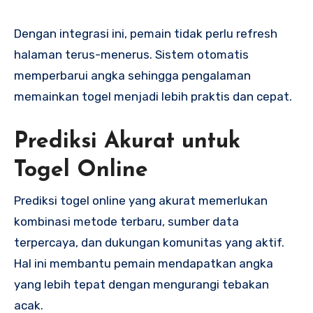
Dengan integrasi ini, pemain tidak perlu refresh
halaman terus-menerus. Sistem otomatis
memperbarui angka sehingga pengalaman
memainkan togel menjadi lebih praktis dan cepat.
Prediksi Akurat untuk
Togel Online
Prediksi togel online yang akurat memerlukan
kombinasi metode terbaru, sumber data
terpercaya, dan dukungan komunitas yang aktif.
Hal ini membantu pemain mendapatkan angka
yang lebih tepat dengan mengurangi tebakan
acak.