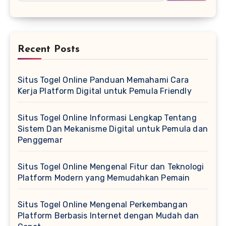
Recent Posts
Situs Togel Online Panduan Memahami Cara
Kerja Platform Digital untuk Pemula Friendly
Situs Togel Online Informasi Lengkap Tentang
Sistem Dan Mekanisme Digital untuk Pemula dan
Penggemar
Situs Togel Online Mengenal Fitur dan Teknologi
Platform Modern yang Memudahkan Pemain
Situs Togel Online Mengenal Perkembangan
Platform Berbasis Internet dengan Mudah dan