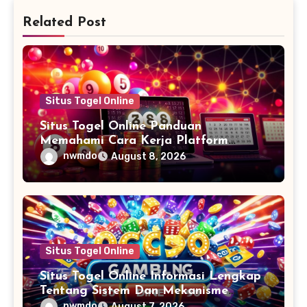
Related Post
Situs Togel Online
Situs Togel Online Panduan
Memahami Cara Kerja Platform
Digital untuk Pemula Friendly
nwmdo
August 8, 2026
Situs Togel Online
Situs Togel Online Informasi Lengkap
Tentang Sistem Dan Mekanisme
Digital untuk Pemula dan Penggemar
nwmdo
August 7, 2026