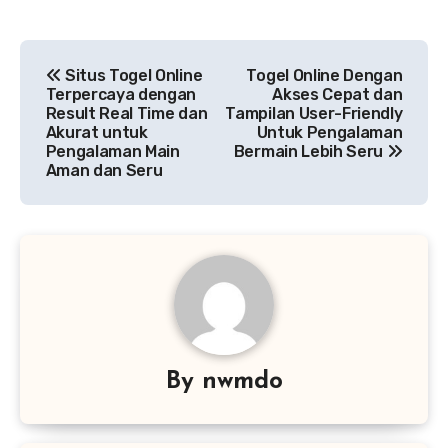
Post
Situs Togel Online
Togel Online Dengan
navigation
Terpercaya dengan
Akses Cepat dan
Result Real Time dan
Tampilan User-Friendly
Akurat untuk
Untuk Pengalaman
Pengalaman Main
Bermain Lebih Seru
Aman dan Seru
By
nwmdo