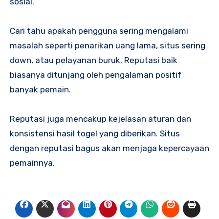
sosial.
Cari tahu apakah pengguna sering mengalami
masalah seperti penarikan uang lama, situs sering
down, atau pelayanan buruk. Reputasi baik
biasanya ditunjang oleh pengalaman positif
banyak pemain.
Reputasi juga mencakup kejelasan aturan dan
konsistensi hasil togel yang diberikan. Situs
dengan reputasi bagus akan menjaga kepercayaan
pemainnya.