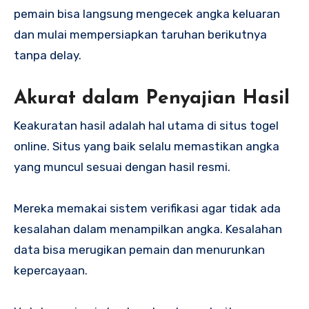
pemain bisa langsung mengecek angka keluaran
dan mulai mempersiapkan taruhan berikutnya
tanpa delay.
Akurat dalam Penyajian Hasil
Keakuratan hasil adalah hal utama di situs togel
online. Situs yang baik selalu memastikan angka
yang muncul sesuai dengan hasil resmi.
Mereka memakai sistem verifikasi agar tidak ada
kesalahan dalam menampilkan angka. Kesalahan
data bisa merugikan pemain dan menurunkan
kepercayaan.