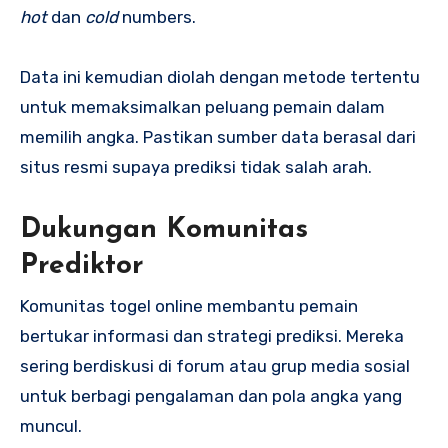
hot
dan
cold
numbers.
Data ini kemudian diolah dengan metode tertentu
untuk memaksimalkan peluang pemain dalam
memilih angka. Pastikan sumber data berasal dari
situs resmi supaya prediksi tidak salah arah.
Dukungan Komunitas
Prediktor
Komunitas togel online membantu pemain
bertukar informasi dan strategi prediksi. Mereka
sering berdiskusi di forum atau grup media sosial
untuk berbagi pengalaman dan pola angka yang
muncul.