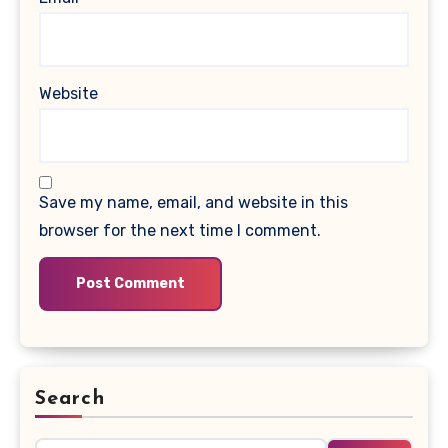
Website
Save my name, email, and website in this
browser for the next time I comment.
Search