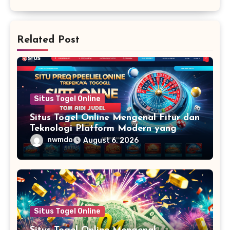
Related Post
Situs Togel Online
Situs Togel Online Mengenal Fitur dan
Teknologi Platform Modern yang
Memudahkan Pemain
nwmdo
August 6, 2026
Situs Togel Online