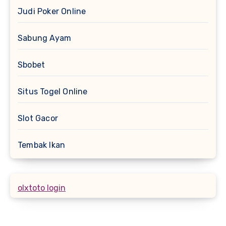
Judi Poker Online
Sabung Ayam
Sbobet
Situs Togel Online
Slot Gacor
Tembak Ikan
olxtoto login