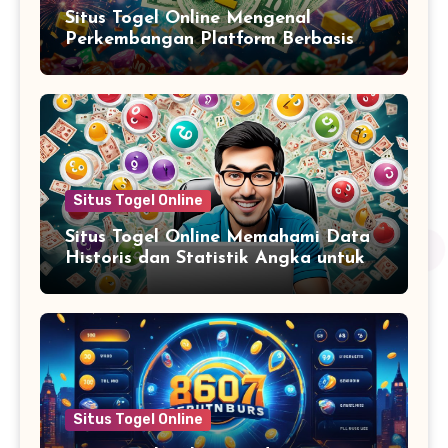
Situs Togel Online Mengenal
Perkembangan Platform Berbasis
Internet dengan Mudah dan Cepat
Situs Togel Online
Situs Togel Online Memahami Data
Historis dan Statistik Angka untuk
Meningkatkan Peluang Menang
Situs Togel Online