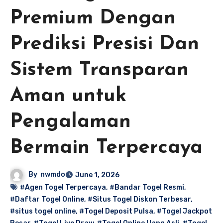
Premium Dengan
Prediksi Presisi Dan
Sistem Transparan
Aman untuk
Pengalaman
Bermain Terpercaya
By
nwmdo
June 1, 2026
#Agen Togel Terpercaya
,
#Bandar Togel Resmi
,
#Daftar Togel Online
,
#Situs Togel Diskon Terbesar
,
#situs togel online
,
#Togel Deposit Pulsa
,
#Togel Jackpot