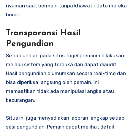
nyaman saat bermain tanpa khawatir data mereka
bocor.
Transparansi Hasil
Pengundian
Setiap undian pada situs togel premium dilakukan
melalui sistem yang terbuka dan dapat diaudit.
Hasil pengundian diumumkan secara real-time dan
bisa diperiksa langsung oleh pemain. Ini
memastikan tidak ada manipulasi angka atau
kecurangan.
Situs ini juga menyediakan laporan lengkap setiap
sesi pengundian. Pemain dapat melihat detail