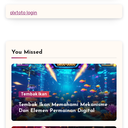
olxtoto login
You Missed
Tembak Ikan
Tembak Ikan Memahami Mekanisme
Dan Elemen Permainan Digital
untuk Pemula Seru