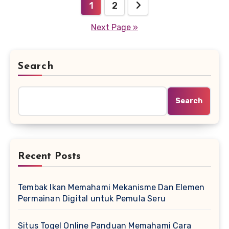
Posts
1
2
pagination
Next Page »
Search
Search
Recent Posts
Tembak Ikan Memahami Mekanisme Dan Elemen
Permainan Digital untuk Pemula Seru
Situs Togel Online Panduan Memahami Cara