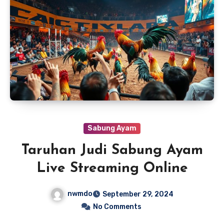
Sabung Ayam
Taruhan Judi Sabung Ayam
Live Streaming Online
nwmdo
September 29, 2024
No Comments