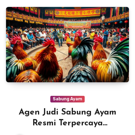
Sabung Ayam
Agen Judi Sabung Ayam
Resmi Terpercaya
Indonesia