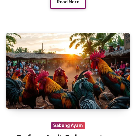
Read More
Sabung Ayam