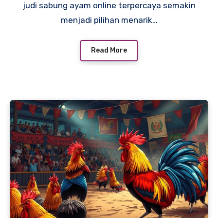
judi sabung ayam online terpercaya semakin
menjadi pilihan menarik…
Read More