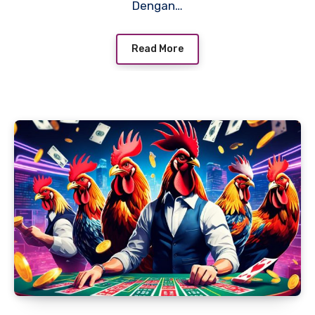
Dengan…
Read More