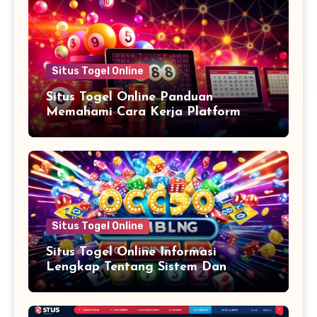
Situs Togel Online
Situs Togel Online Panduan
Memahami Cara Kerja Platform
Digital untuk Pemula Friendly
Situs Togel Online
Situs Togel Online Informasi
Lengkap Tentang Sistem Dan
Mekanisme Digital untuk Pemula
dan Penggemar