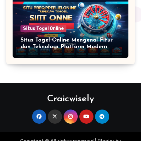
Situs Togel Online
Situs Togel Online Mengenal Fitur
dan Teknologi Platform Modern
yang Memudahkan Pemain
Craicwisely