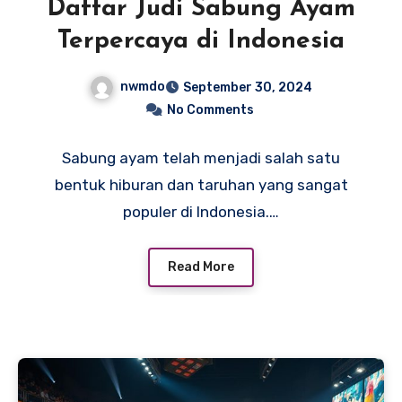
Daftar Judi Sabung Ayam
Terpercaya di Indonesia
nwmdo
September 30, 2024
No Comments
Sabung ayam telah menjadi salah satu
bentuk hiburan dan taruhan yang sangat
populer di Indonesia.…
Read More