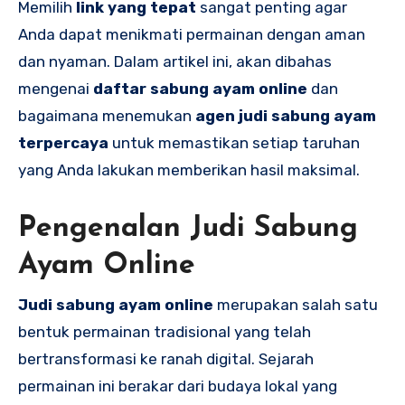
Memilih
link yang tepat
sangat penting agar
Anda dapat menikmati permainan dengan aman
dan nyaman. Dalam artikel ini, akan dibahas
mengenai
daftar sabung ayam online
dan
bagaimana menemukan
agen judi sabung ayam
terpercaya
untuk memastikan setiap taruhan
yang Anda lakukan memberikan hasil maksimal.
Pengenalan Judi Sabung
Ayam Online
Judi sabung ayam online
merupakan salah satu
bentuk permainan tradisional yang telah
bertransformasi ke ranah digital. Sejarah
permainan ini berakar dari budaya lokal yang