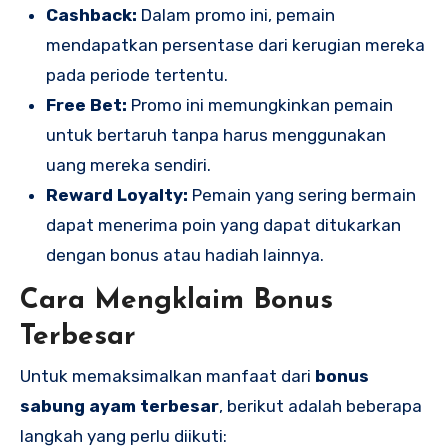
Cashback:
Dalam promo ini, pemain
mendapatkan persentase dari kerugian mereka
pada periode tertentu.
Free Bet:
Promo ini memungkinkan pemain
untuk bertaruh tanpa harus menggunakan
uang mereka sendiri.
Reward Loyalty:
Pemain yang sering bermain
dapat menerima poin yang dapat ditukarkan
dengan bonus atau hadiah lainnya.
Cara Mengklaim Bonus
Terbesar
Untuk memaksimalkan manfaat dari
bonus
sabung ayam terbesar
, berikut adalah beberapa
langkah yang perlu diikuti: