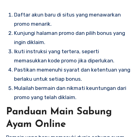
Daftar akun baru di situs yang menawarkan
promo menarik.
Kunjungi halaman promo dan pilih bonus yang
ingin diklaim.
Ikuti instruksi yang tertera, seperti
memasukkan kode promo jika diperlukan.
Pastikan memenuhi syarat dan ketentuan yang
berlaku untuk setiap bonus.
Mulailah bermain dan nikmati keuntungan dari
promo yang telah diklaim.
Panduan Main Sabung
Ayam Online