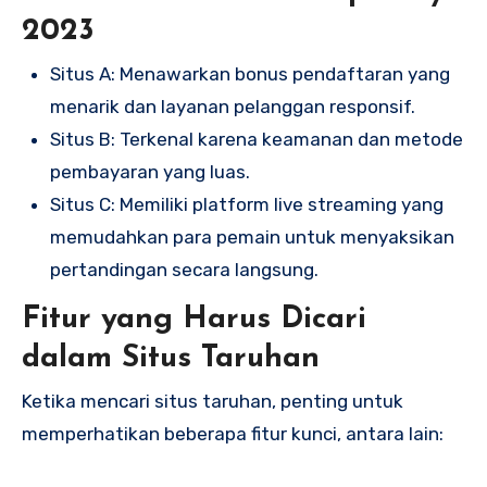
2023
Situs A: Menawarkan bonus pendaftaran yang
menarik dan layanan pelanggan responsif.
Situs B: Terkenal karena keamanan dan metode
pembayaran yang luas.
Situs C: Memiliki platform live streaming yang
memudahkan para pemain untuk menyaksikan
pertandingan secara langsung.
Fitur yang Harus Dicari
dalam Situs Taruhan
Ketika mencari situs taruhan, penting untuk
memperhatikan beberapa fitur kunci, antara lain: