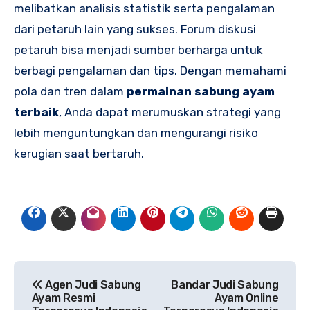
melibatkan analisis statistik serta pengalaman
dari petaruh lain yang sukses. Forum diskusi
petaruh bisa menjadi sumber berharga untuk
berbagi pengalaman dan tips. Dengan memahami
pola dan tren dalam
permainan sabung ayam
terbaik
, Anda dapat merumuskan strategi yang
lebih menguntungkan dan mengurangi risiko
kerugian saat bertaruh.
Post
Agen Judi Sabung
Bandar Judi Sabung
navigation
Ayam Resmi
Ayam Online