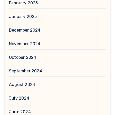
February 2025
January 2025
December 2024
November 2024
October 2024
September 2024
August 2024
July 2024
June 2024