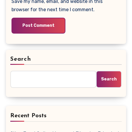
Save my name, email, and website in this
browser for the next time I comment.
Search
Search
Recent Posts