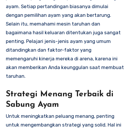
ayam. Setiap pertandingan biasanya dimulai
dengan pemilihan ayam yang akan bertarung.
Selain itu, memahami mesin taruhan dan
bagaimana hasil keluaran ditentukan juga sangat
penting. Pelajari jenis-jenis ayam yang umum
ditandingkan dan faktor-faktor yang
memengaruhi kinerja mereka di arena, karena ini
akan memberikan Anda keunggulan saat membuat
taruhan.
Strategi Menang Terbaik di
Sabung Ayam
Untuk meningkatkan peluang menang, penting
untuk mengembangkan strategi yang solid. Hal ini