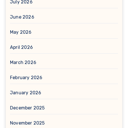
July 2026
June 2026
May 2026
April 2026
March 2026
February 2026
January 2026
December 2025
November 2025