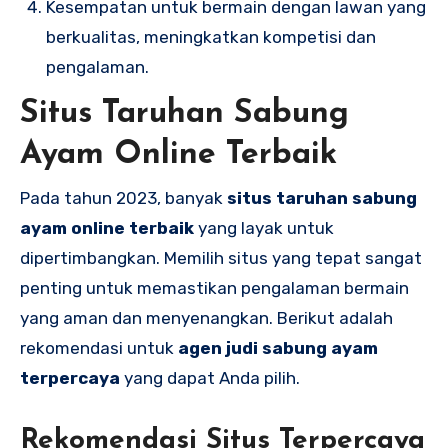
Kesempatan untuk bermain dengan lawan yang
berkualitas, meningkatkan kompetisi dan
pengalaman.
Situs Taruhan Sabung
Ayam Online Terbaik
Pada tahun 2023, banyak
situs taruhan sabung
ayam online terbaik
yang layak untuk
dipertimbangkan. Memilih situs yang tepat sangat
penting untuk memastikan pengalaman bermain
yang aman dan menyenangkan. Berikut adalah
rekomendasi untuk
agen judi sabung ayam
terpercaya
yang dapat Anda pilih.
Rekomendasi Situs Terpercaya