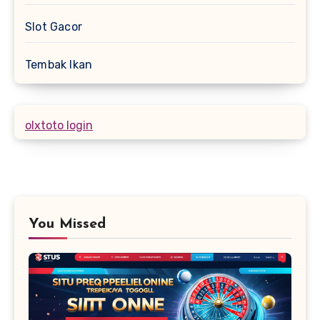
Slot Gacor
Tembak Ikan
olxtoto login
You Missed