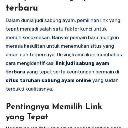
terbaru
Dalam dunia judi sabung ayam, pemilihan link yang
tepat menjadi salah satu faktor kunci untuk
meraih kesuksesan. Banyak pemain baru mungkin
merasa kesulitan untuk menemukan situs yang
aman dan terpercaya. Di sini, kami akan membahas
cara mengidentifikasi
link judi sabung ayam
terbaru
yang tepat serta keuntungan bermain di
situs taruhan sabung ayam online
yang sudah
terbukti kualitasnya.
Pentingnya Memilih Link
yang Tepat