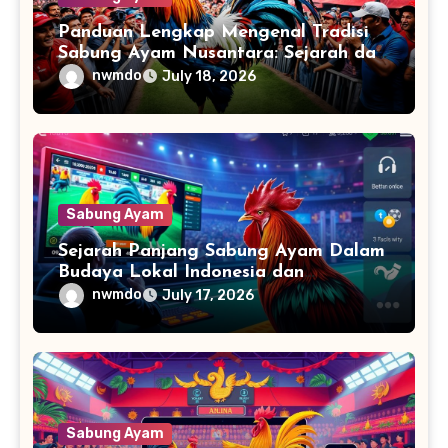
Panduan Lengkap Mengenal Tradisi
Sabung Ayam Nusantara: Sejarah dan
Budaya yang Menarik
nwmdo
July 18, 2026
Sabung Ayam
Sejarah Panjang Sabung Ayam Dalam
Budaya Lokal Indonesia dan
Maknanya bagi Masyarakat
nwmdo
July 17, 2026
Sabung Ayam