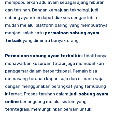
mempopulerkan adu ayam sebagai ajang hiburan
dan taruhan. Dengan kemajuan teknologi, judi
sabung ayam kini dapat diakses dengan lebih
mudah melalui platform daring, yang membuatnya
menjadi salah satu
permainan sabung ayam
terbaik
yang diminati banyak orang.
Permainan sabung ayam terbaik
ini tidak hanya
menawarkan keseruan tetapi juga memudahkan
penggemar dalam berpartisipasi. Pemain bisa
memasang taruhan kapan saja dan di mana saja
dengan menggunakan perangkat yang terhubung
internet. Proses taruhan dalam
judi sabung ayam
online
berlangsung melalui sistem yang
terintegrasi, memungkinkan pemain untuk