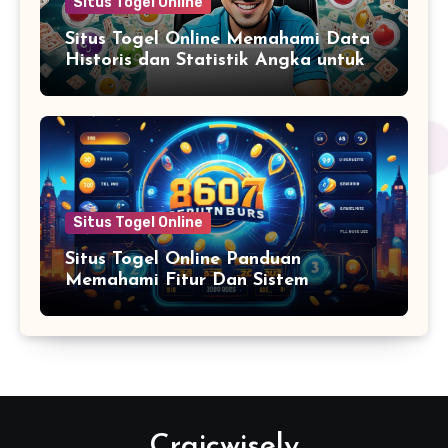
Situs Togel Online
Situs Togel Online Memahami Data
Historis dan Statistik Angka untuk
Meningkatkan Peluang Menang
Situs Togel Online
Situs Togel Online Panduan
Memahami Fitur Dan Sistem
Informasi Digital dengan Mudah
dan Lengkap
Craicwisely