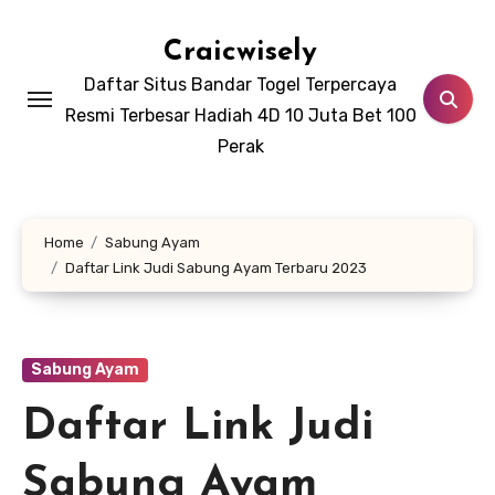
Skip
to
Craicwisely
content
Daftar Situs Bandar Togel Terpercaya
Resmi Terbesar Hadiah 4D 10 Juta Bet 100
Perak
Home
Sabung Ayam
Daftar Link Judi Sabung Ayam Terbaru 2023
Sabung Ayam
Daftar Link Judi
Sabung Ayam