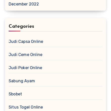
December 2022
Categories
Judi Capsa Online
Judi Ceme Online
Judi Poker Online
Sabung Ayam
Sbobet
Situs Togel Online