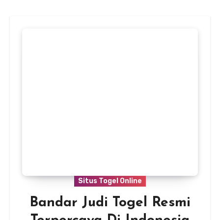
Situs Togel Online
Bandar Judi Togel Resmi