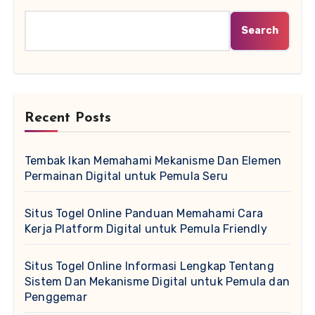
Search
Recent Posts
Tembak Ikan Memahami Mekanisme Dan Elemen
Permainan Digital untuk Pemula Seru
Situs Togel Online Panduan Memahami Cara
Kerja Platform Digital untuk Pemula Friendly
Situs Togel Online Informasi Lengkap Tentang
Sistem Dan Mekanisme Digital untuk Pemula dan
Penggemar