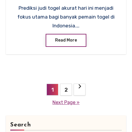
Prediksi judi togel akurat hari ini menjadi
fokus utama bagi banyak pemain togel di
Indonesia.…
Read More
Posts
1
2
pagination
Next Page »
Search