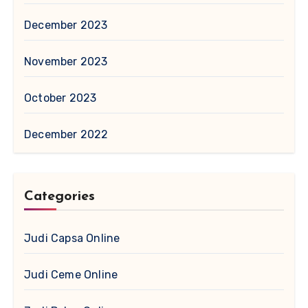
December 2023
November 2023
October 2023
December 2022
Categories
Judi Capsa Online
Judi Ceme Online