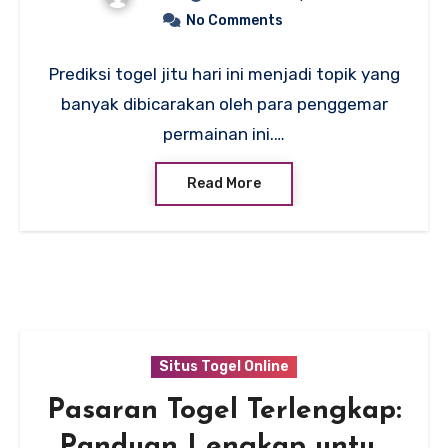
No Comments
Prediksi togel jitu hari ini menjadi topik yang
banyak dibicarakan oleh para penggemar
permainan ini.…
Read More
Situs Togel Online
Pasaran Togel Terlengkap:
Panduan Lengkap untuk