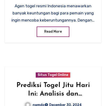
Agen togel resmi Indonesia menawarkan
banyak keuntungan bagi para pemain yang
ingin mencoba keberuntungannya. Dengan…
Read More
Situs Togel Online
Prediksi Togel Jitu Hari
Ini: Analisis dan
Rekomendasi Yang Akurat
nwmdo
December 30, 2024