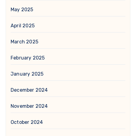
May 2025
April 2025
March 2025
February 2025
January 2025
December 2024
November 2024
October 2024