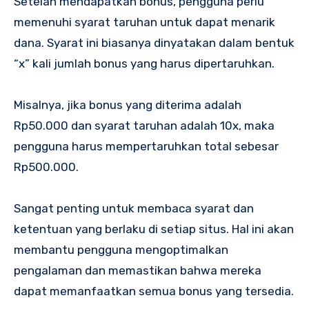
Setelah mendapatkan bonus, pengguna perlu
memenuhi syarat taruhan untuk dapat menarik
dana. Syarat ini biasanya dinyatakan dalam bentuk
“x” kali jumlah bonus yang harus dipertaruhkan.
Misalnya, jika bonus yang diterima adalah
Rp50.000 dan syarat taruhan adalah 10x, maka
pengguna harus mempertaruhkan total sebesar
Rp500.000.
Sangat penting untuk membaca syarat dan
ketentuan yang berlaku di setiap situs. Hal ini akan
membantu pengguna mengoptimalkan
pengalaman dan memastikan bahwa mereka
dapat memanfaatkan semua bonus yang tersedia.