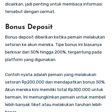
dicairkan, jadi penting untuk membaca informasi
tersebut dengan cermat.
Bonus Deposit
Bonus deposit diberikan ketika pemain melakukan
setoran ke akun mereka. Tipe bonus ini biasanya
berkisar dari 50% hingga 200%, tergantung pada
platform yang digunakan.
Contoh nyata adalah pemain yang melakukan
setoran Rp200.000 dan mendapatkan bonus 50%.
Akun mereka kini memiliki total Rp300.000 untuk
bermain. Ini memungkinkan pemain untuk membeli
lebih banyak tiket atau melakukan taruhan lebih