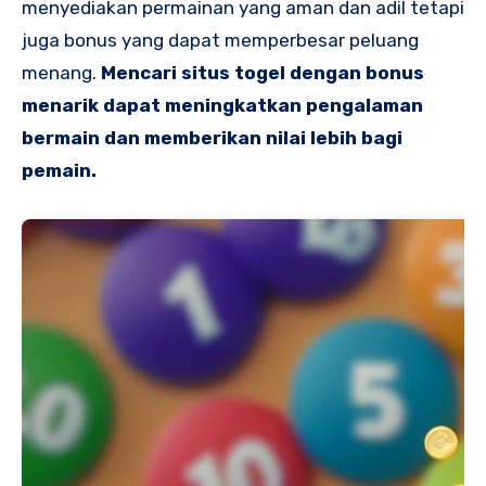
menyediakan permainan yang aman dan adil tetapi
juga bonus yang dapat memperbesar peluang
menang.
Mencari situs togel dengan bonus
menarik dapat meningkatkan pengalaman
bermain dan memberikan nilai lebih bagi
pemain.