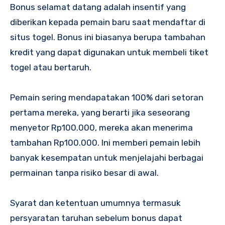
Bonus selamat datang adalah insentif yang
diberikan kepada pemain baru saat mendaftar di
situs togel. Bonus ini biasanya berupa tambahan
kredit yang dapat digunakan untuk membeli tiket
togel atau bertaruh.
Pemain sering mendapatakan 100% dari setoran
pertama mereka, yang berarti jika seseorang
menyetor Rp100.000, mereka akan menerima
tambahan Rp100.000. Ini memberi pemain lebih
banyak kesempatan untuk menjelajahi berbagai
permainan tanpa risiko besar di awal.
Syarat dan ketentuan umumnya termasuk
persyaratan taruhan sebelum bonus dapat