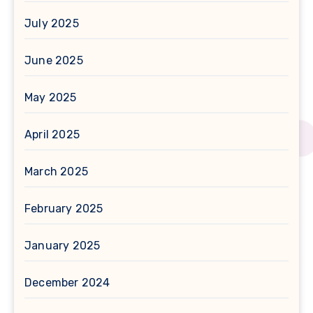
July 2025
June 2025
May 2025
April 2025
March 2025
February 2025
January 2025
December 2024