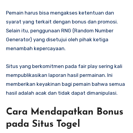
Pemain harus bisa mengakses ketentuan dan
syarat yang terkait dengan bonus dan promosi.
Selain itu, penggunaan RNG (Random Number
Generator) yang disetujui oleh pihak ketiga
menambah kepercayaan.
Situs yang berkomitmen pada fair play sering kali
mempublikasikan laporan hasil permainan. Ini
memberikan keyakinan bagi pemain bahwa semua
hasil adalah acak dan tidak dapat dimanipulasi.
Cara Mendapatkan Bonus
pada Situs Togel