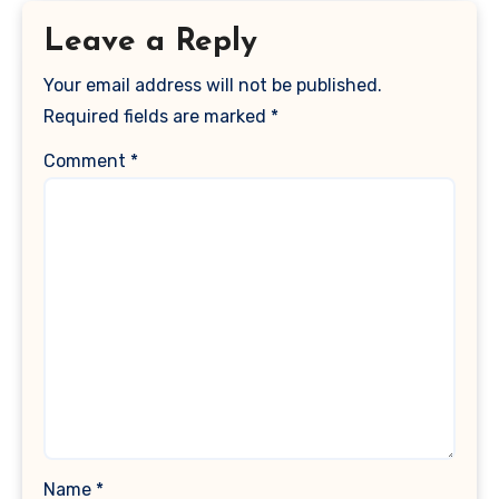
Leave a Reply
Your email address will not be published.
Required fields are marked
*
Comment
*
Name
*