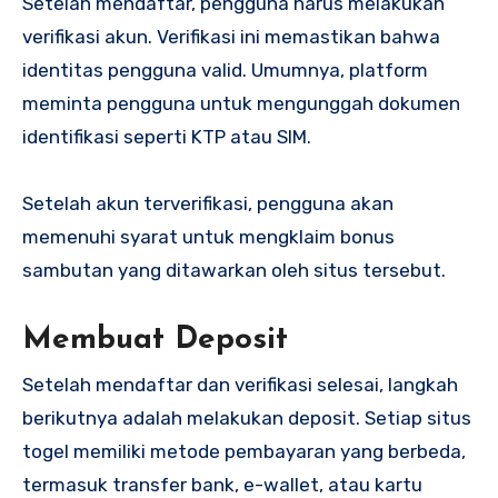
Setelah mendaftar, pengguna harus melakukan
verifikasi akun. Verifikasi ini memastikan bahwa
identitas pengguna valid. Umumnya, platform
meminta pengguna untuk mengunggah dokumen
identifikasi seperti KTP atau SIM.
Setelah akun terverifikasi, pengguna akan
memenuhi syarat untuk mengklaim bonus
sambutan yang ditawarkan oleh situs tersebut.
Membuat Deposit
Setelah mendaftar dan verifikasi selesai, langkah
berikutnya adalah melakukan deposit. Setiap situs
togel memiliki metode pembayaran yang berbeda,
termasuk transfer bank, e-wallet, atau kartu