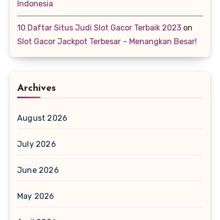
Indonesia
10 Daftar Situs Judi Slot Gacor Terbaik 2023
on
Slot Gacor Jackpot Terbesar – Menangkan Besar!
Archives
August 2026
July 2026
June 2026
May 2026