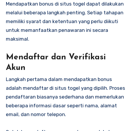
Mendapatkan bonus di situs togel dapat dilakukan
melalui beberapa langkah penting. Setiap tahapan
memiliki syarat dan ketentuan yang perlu diikuti
untuk memanfaatkan penawaran ini secara
maksimal.
Mendaftar dan Verifikasi
Akun
Langkah pertama dalam mendapatkan bonus
adalah mendaftar di situs togel yang dipilih. Proses
pendaftaran biasanya sederhana dan memerlukan
beberapa informasi dasar seperti nama, alamat
email, dan nomor telepon.