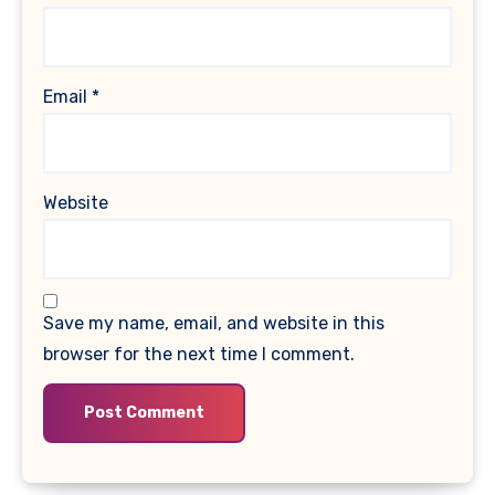
Email
*
Website
Save my name, email, and website in this
browser for the next time I comment.