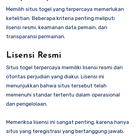
Memilih situs togel yang terpercaya memerlukan
ketelitian. Beberapa kriteria penting meliputi
lisensi resmi, keamanan data pemain, dan
transparansi permainan.
Lisensi Resmi
Situs togel terpercaya memiliki lisensi resmi dari
otoritas perjudian yang diakui. Lisensi ini
menunjukkan bahwa situs tersebut telah
memenuhi standar tertentu dalam operasional
dan pengelolaan.
Memeriksa lisensi ini sangat penting, karena hanya
situs yang teregistrasi yang bertanggung jawab.