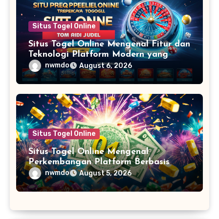
Situs Togel Online
Situs Togel Online Mengenal Fitur dan
Teknologi Platform Modern yang
Memudahkan Pemain
nwmdo
August 6, 2026
Situs Togel Online
Situs Togel Online Mengenal
Perkembangan Platform Berbasis
Internet dengan Mudah dan Cepat
nwmdo
August 5, 2026