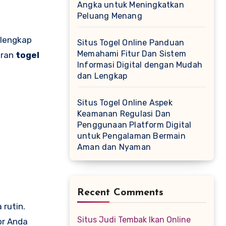
Angka untuk Meningkatkan
Peluang Menang
 lengkap
Situs Togel Online Panduan
Memahami Fitur Dan Sistem
aran
togel
Informasi Digital dengan Mudah
dan Lengkap
Situs Togel Online Aspek
Keamanan Regulasi Dan
Penggunaan Platform Digital
untuk Pengalaman Bermain
Aman dan Nyaman
Recent Comments
 rutin.
Situs Judi Tembak Ikan Online
r Anda