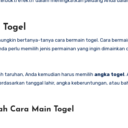
terbukti efektif dalam meningkatkan peluang Anda dal
 Togel
ungkin bertanya-tanya cara bermain togel. Cara bermai
da perlu memilih jenis permainan yang ingin dimainkan 
ah taruhan, Anda kemudian harus memilih
angka togel
.
berdasarkan tanggal lahir, angka keberuntungan, atau b
h Cara Main Togel