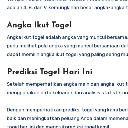
adalah 4, 8, dan 9, kemungkinan besar angka-angka te
Angka Ikut Togel
Angka ikut togel adalah angka yang muncul bersamaa
perlu melihat pola angka yang muncul bersamaan dal
dapat memilih angka ikut togel yang paling sering mu
Prediksi Togel Hari Ini
Setelah memperhatikan angka main dan angka ikut tog
menggunakan data keluaran dan analisis statistik un
Dengan memperhatikan prediksi togel yang kami ber
baik dan meningkatkan peluang Anda dalam memena
togel hari ini dan menguji prediksi togel kami!