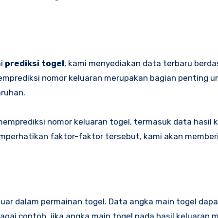
ai
prediksi togel
, kami menyediakan data terbaru berda
memprediksi nomor keluaran merupakan bagian penting u
ruhan.
memprediksi nomor keluaran togel, termasuk data hasil 
mperhatikan faktor-faktor tersebut, kami akan member
eluar dalam permainan togel. Data angka main togel dap
gai contoh, jika angka main togel pada hasil keluaran m