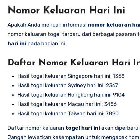
Nomor Keluaran Hari Ini
Apakah Anda mencari informasi
nomor keluaran hari
nomor keluaran togel terbaru dari berbagai pasaran 
hari ini
pada bagian ini.
Daftar Nomor Keluaran Hari In
Hasil togel keluaran Singapore hari ini: 1358
Hasil togel keluaran Sydney hari ini: 2367
Hasil togel keluaran Hongkong hari ini: 9104
Hasil togel keluaran Macau hari ini: 3456
Hasil togel keluaran Taiwan hari ini: 7890
Daftar nomor keluaran
togel hari ini
akan diperbarui
Jangan lewatkan kesempatan untuk mengecek nomo