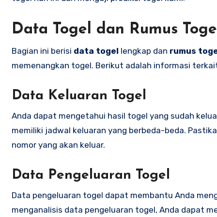
Data Togel dan Rumus Toge
Bagian ini berisi
data togel
lengkap dan
rumus toge
memenangkan togel. Berikut adalah informasi terkai
Data Keluaran Togel
Anda dapat mengetahui hasil togel yang sudah keluar
memiliki jadwal keluaran yang berbeda-beda. Pastika
nomor yang akan keluar.
Data Pengeluaran Togel
Data pengeluaran togel dapat membantu Anda menga
menganalisis data pengeluaran togel, Anda dapat me