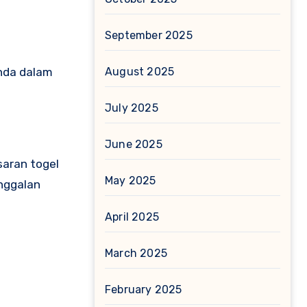
September 2025
nda dalam
August 2025
July 2025
June 2025
saran togel
May 2025
inggalan
April 2025
March 2025
February 2025