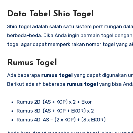
Data Tabel Shio Togel
Shio togel adalah salah satu sistem perhitungan dal
berbeda-beda. Jika Anda ingin bermain togel dengan
togel agar dapat memperkirakan nomor togel yang ak
Rumus Togel
Ada beberapa
rumus togel
yang dapat digunakan u
Berikut adalah beberapa
rumus togel
yang bisa And
Rumus 2D: (AS + KOP) x 2 + Ekor
Rumus 3D: (AS + KOP + EKOR) x 2
Rumus 4D: AS + (2 x KOP) + (3 x EKOR)