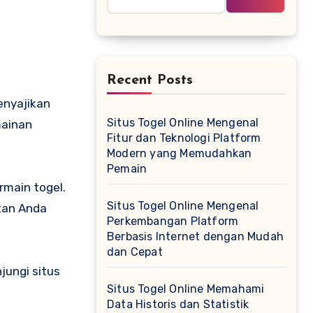
Recent Posts
enyajikan
Situs Togel Online Mengenal
mainan
Fitur dan Teknologi Platform
Modern yang Memudahkan
Pemain
rmain togel.
Situs Togel Online Mengenal
tan Anda
Perkembangan Platform
Berbasis Internet dengan Mudah
dan Cepat
njungi situs
Situs Togel Online Memahami
Data Historis dan Statistik