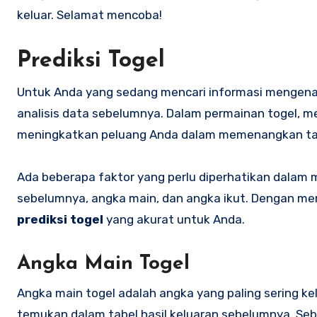
keluar. Selamat mencoba!
Prediksi Togel
Untuk Anda yang sedang mencari informasi mengen
analisis data sebelumnya. Dalam permainan togel, 
meningkatkan peluang Anda dalam memenangkan ta
Ada beberapa faktor yang perlu diperhatikan dalam 
sebelumnya, angka main, dan angka ikut. Dengan me
prediksi togel
yang akurat untuk Anda.
Angka Main Togel
Angka main togel adalah angka yang paling sering k
temukan dalam tabel hasil keluaran sebelumnya. Seba