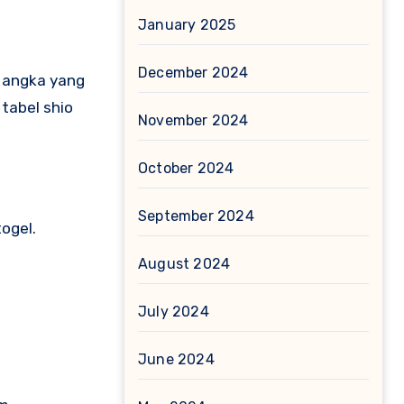
January 2025
December 2024
i angka yang
tabel shio
November 2024
October 2024
September 2024
ogel.
August 2024
July 2024
June 2024