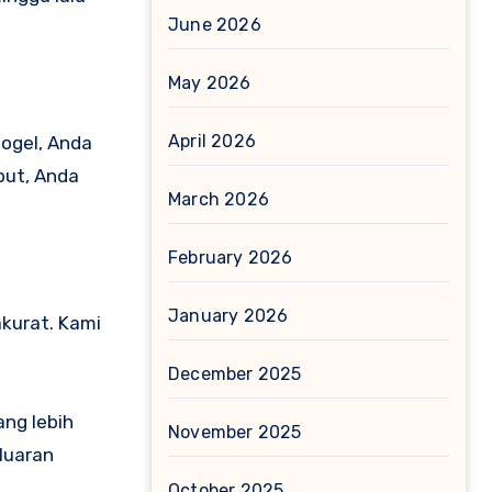
June 2026
May 2026
April 2026
ogel, Anda
but, Anda
March 2026
February 2026
January 2026
akurat. Kami
December 2025
ng lebih
November 2025
luaran
October 2025