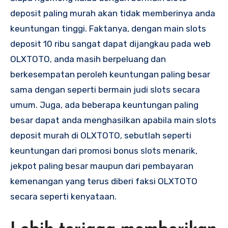
deposit paling murah akan tidak memberinya anda
keuntungan tinggi. Faktanya, dengan main slots
deposit 10 ribu sangat dapat dijangkau pada web
OLXTOTO, anda masih berpeluang dan
berkesempatan peroleh keuntungan paling besar
sama dengan seperti bermain judi slots secara
umum. Juga, ada beberapa keuntungan paling
besar dapat anda menghasilkan apabila main slots
deposit murah di OLXTOTO, sebutlah seperti
keuntungan dari promosi bonus slots menarik,
jekpot paling besar maupun dari pembayaran
kemenangan yang terus diberi faksi OLXTOTO
secara seperti kenyataan.