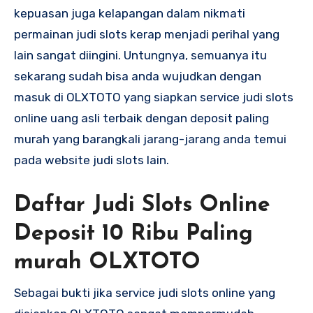
kepuasan juga kelapangan dalam nikmati
permainan judi slots kerap menjadi perihal yang
lain sangat diingini. Untungnya, semuanya itu
sekarang sudah bisa anda wujudkan dengan
masuk di OLXTOTO yang siapkan service judi slots
online uang asli terbaik dengan deposit paling
murah yang barangkali jarang-jarang anda temui
pada website judi slots lain.
Daftar Judi Slots Online
Deposit 10 Ribu Paling
murah OLXTOTO
Sebagai bukti jika service judi slots online yang