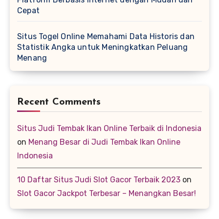
Cepat
Situs Togel Online Memahami Data Historis dan
Statistik Angka untuk Meningkatkan Peluang
Menang
Recent Comments
Situs Judi Tembak Ikan Online Terbaik di Indonesia
on
Menang Besar di Judi Tembak Ikan Online
Indonesia
10 Daftar Situs Judi Slot Gacor Terbaik 2023
on
Slot Gacor Jackpot Terbesar – Menangkan Besar!