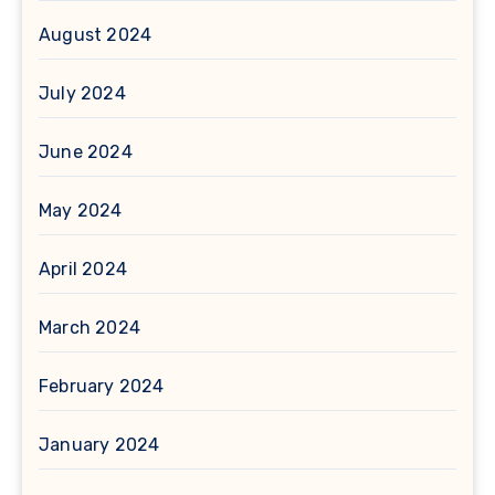
August 2024
July 2024
June 2024
May 2024
April 2024
March 2024
February 2024
January 2024