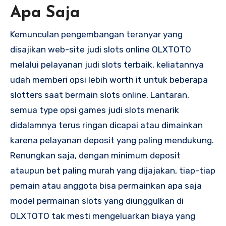
Apa Saja
Kemunculan pengembangan teranyar yang
disajikan web-site judi slots online OLXTOTO
melalui pelayanan judi slots terbaik, keliatannya
udah memberi opsi lebih worth it untuk beberapa
slotters saat bermain slots online. Lantaran,
semua type opsi games judi slots menarik
didalamnya terus ringan dicapai atau dimainkan
karena pelayanan deposit yang paling mendukung.
Renungkan saja, dengan minimum deposit
ataupun bet paling murah yang dijajakan, tiap-tiap
pemain atau anggota bisa permainkan apa saja
model permainan slots yang diunggulkan di
OLXTOTO tak mesti mengeluarkan biaya yang