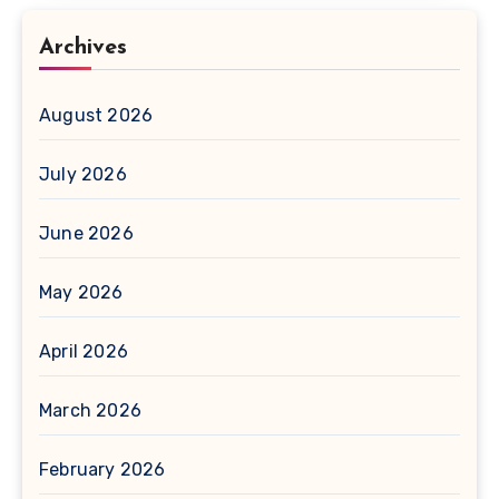
Archives
August 2026
July 2026
June 2026
May 2026
April 2026
March 2026
February 2026