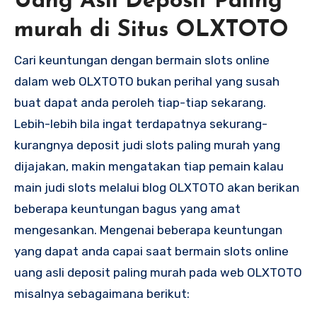
Uang Asli Deposit Paling
murah di Situs OLXTOTO
Cari keuntungan dengan bermain slots online
dalam web OLXTOTO bukan perihal yang susah
buat dapat anda peroleh tiap-tiap sekarang.
Lebih-lebih bila ingat terdapatnya sekurang-
kurangnya deposit judi slots paling murah yang
dijajakan, makin mengatakan tiap pemain kalau
main judi slots melalui blog OLXTOTO akan berikan
beberapa keuntungan bagus yang amat
mengesankan. Mengenai beberapa keuntungan
yang dapat anda capai saat bermain slots online
uang asli deposit paling murah pada web OLXTOTO
misalnya sebagaimana berikut: