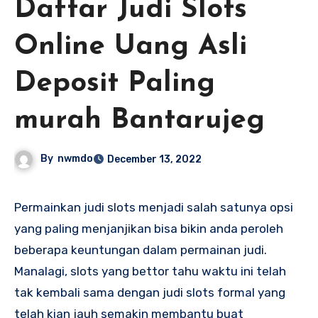
Daftar Judi Slots
Online Uang Asli
Deposit Paling
murah Bantarujeg
By
nwmdo
December 13, 2022
Permainkan judi slots menjadi salah satunya opsi
yang paling menjanjikan bisa bikin anda peroleh
beberapa keuntungan dalam permainan judi.
Manalagi, slots yang bettor tahu waktu ini telah
tak kembali sama dengan judi slots formal yang
telah kian jauh semakin membantu buat