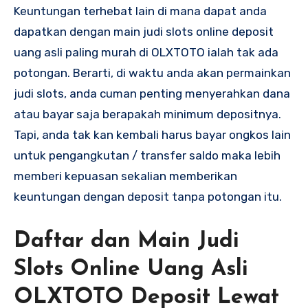
Keuntungan terhebat lain di mana dapat anda
dapatkan dengan main judi slots online deposit
uang asli paling murah di OLXTOTO ialah tak ada
potongan. Berarti, di waktu anda akan permainkan
judi slots, anda cuman penting menyerahkan dana
atau bayar saja berapakah minimum depositnya.
Tapi, anda tak kan kembali harus bayar ongkos lain
untuk pengangkutan / transfer saldo maka lebih
memberi kepuasan sekalian memberikan
keuntungan dengan deposit tanpa potongan itu.
Daftar dan Main Judi
Slots Online Uang Asli
OLXTOTO Deposit Lewat