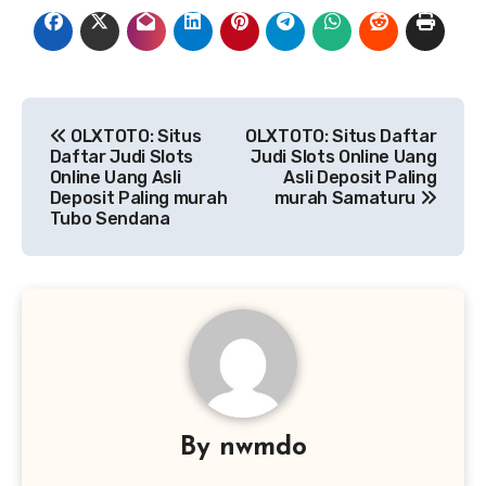
Post
OLXTOTO: Situs
OLXTOTO: Situs Daftar
navigation
Daftar Judi Slots
Judi Slots Online Uang
Online Uang Asli
Asli Deposit Paling
Deposit Paling murah
murah Samaturu
Tubo Sendana
By
nwmdo