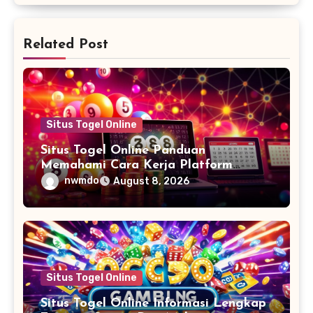
Related Post
Situs Togel Online
Situs Togel Online Panduan
Memahami Cara Kerja Platform
Digital untuk Pemula Friendly
nwmdo
August 8, 2026
Situs Togel Online
Situs Togel Online Informasi Lengkap