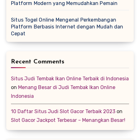
Platform Modern yang Memudahkan Pemain
Situs Togel Online Mengenal Perkembangan
Platform Berbasis Internet dengan Mudah dan
Cepat
Recent Comments
Situs Judi Tembak Ikan Online Terbaik di Indonesia
on
Menang Besar di Judi Tembak Ikan Online
Indonesia
10 Daftar Situs Judi Slot Gacor Terbaik 2023
on
Slot Gacor Jackpot Terbesar – Menangkan Besar!