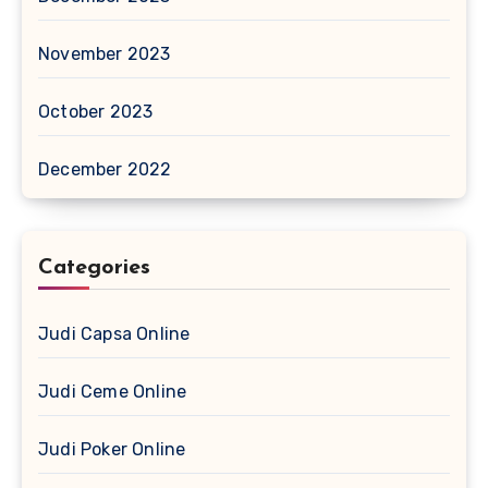
November 2023
October 2023
December 2022
Categories
Judi Capsa Online
Judi Ceme Online
Judi Poker Online