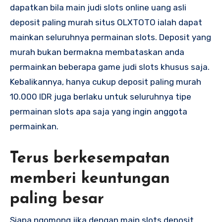
dapatkan bila main judi slots online uang asli
deposit paling murah situs OLXTOTO ialah dapat
mainkan seluruhnya permainan slots. Deposit yang
murah bukan bermakna membataskan anda
permainkan beberapa game judi slots khusus saja.
Kebalikannya, hanya cukup deposit paling murah
10.000 IDR juga berlaku untuk seluruhnya tipe
permainan slots apa saja yang ingin anggota
permainkan.
Terus berkesempatan
memberi keuntungan
paling besar
Siapa ngomong jika dengan main slots deposit