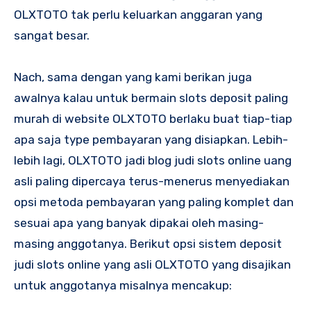
OLXTOTO tak perlu keluarkan anggaran yang
sangat besar.
Nach, sama dengan yang kami berikan juga
awalnya kalau untuk bermain slots deposit paling
murah di website OLXTOTO berlaku buat tiap-tiap
apa saja type pembayaran yang disiapkan. Lebih-
lebih lagi, OLXTOTO jadi blog judi slots online uang
asli paling dipercaya terus-menerus menyediakan
opsi metoda pembayaran yang paling komplet dan
sesuai apa yang banyak dipakai oleh masing-
masing anggotanya. Berikut opsi sistem deposit
judi slots online yang asli OLXTOTO yang disajikan
untuk anggotanya misalnya mencakup: