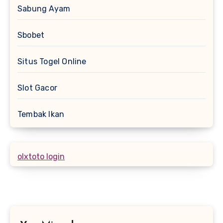
Sabung Ayam
Sbobet
Situs Togel Online
Slot Gacor
Tembak Ikan
olxtoto login