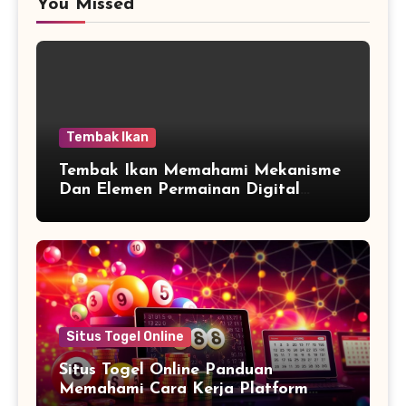
You Missed
Tembak Ikan
Tembak Ikan Memahami Mekanisme
Dan Elemen Permainan Digital
untuk Pemula Seru
Situs Togel Online
Situs Togel Online Panduan
Memahami Cara Kerja Platform