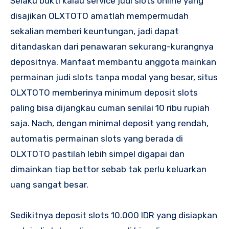
Selaku bukti kalau service judi slots online yang
disajikan OLXTOTO amatlah mempermudah
sekalian memberi keuntungan, jadi dapat
ditandaskan dari penawaran sekurang-kurangnya
depositnya. Manfaat membantu anggota mainkan
permainan judi slots tanpa modal yang besar, situs
OLXTOTO memberinya minimum deposit slots
paling bisa dijangkau cuman senilai 10 ribu rupiah
saja. Nach, dengan minimal deposit yang rendah,
automatis permainan slots yang berada di
OLXTOTO pastilah lebih simpel digapai dan
dimainkan tiap bettor sebab tak perlu keluarkan
uang sangat besar.
Sedikitnya deposit slots 10.000 IDR yang disiapkan