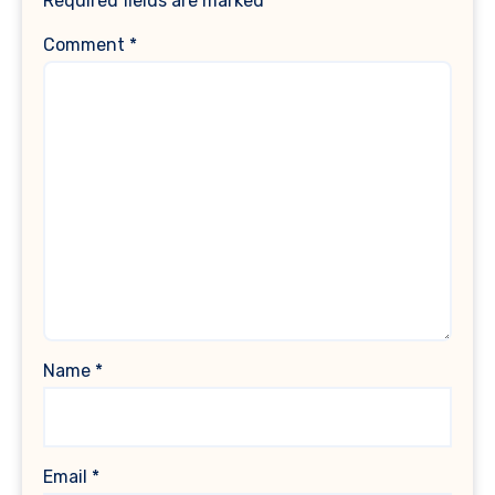
Required fields are marked
*
Comment
*
Name
*
Email
*