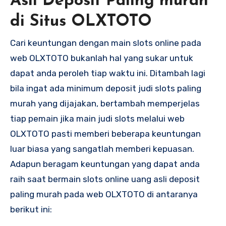
Asli Deposit Paling murah
di Situs OLXTOTO
Cari keuntungan dengan main slots online pada
web OLXTOTO bukanlah hal yang sukar untuk
dapat anda peroleh tiap waktu ini. Ditambah lagi
bila ingat ada minimum deposit judi slots paling
murah yang dijajakan, bertambah memperjelas
tiap pemain jika main judi slots melalui web
OLXTOTO pasti memberi beberapa keuntungan
luar biasa yang sangatlah memberi kepuasan.
Adapun beragam keuntungan yang dapat anda
raih saat bermain slots online uang asli deposit
paling murah pada web OLXTOTO di antaranya
berikut ini: