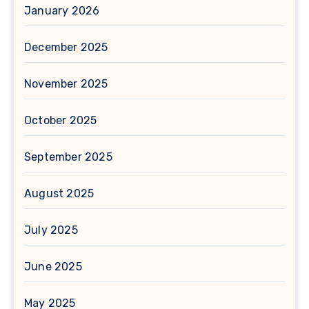
January 2026
December 2025
November 2025
October 2025
September 2025
August 2025
July 2025
June 2025
May 2025