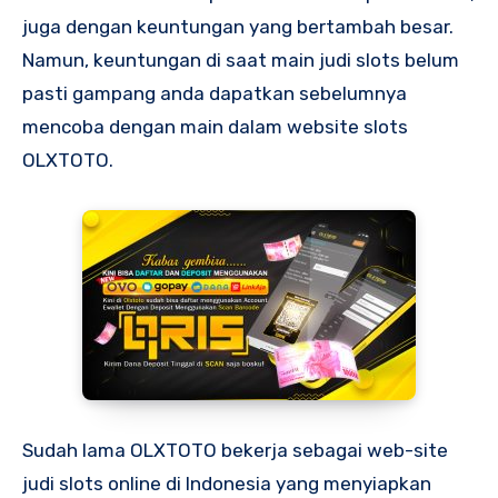
juga dengan keuntungan yang bertambah besar.
Namun, keuntungan di saat main judi slots belum
pasti gampang anda dapatkan sebelumnya
mencoba dengan main dalam website slots
OLXTOTO.
Sudah lama OLXTOTO bekerja sebagai web-site
judi slots online di Indonesia yang menyiapkan