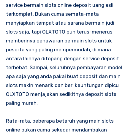
service bermain slots online deposit uang asli
terkomplet. Bukan cuma semata-mata
menyiapkan tempat atau sarana bermain judi
slots saja, tapi OLXTOTO pun terus-menerus
memberinya penawaran bermain slots untuk
peserta yang paling mempermudah, di mana
antara lainnya ditopang dengan service deposit
terhebat. Sampai, seluruhnya pembayaran model
apa saja yang anda pakai buat deposit dan main
slots makin menarik dan beri keuntungan dipicu
OLXTOTO menjajakan sedikitnya deposit slots
paling murah.
Rata-rata, beberapa betaruh yang main slots
online bukan cuma sekedar mendambakan