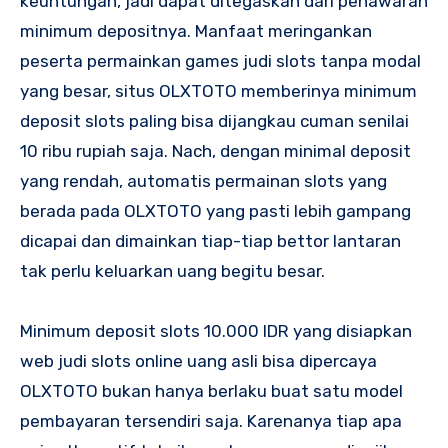
keuntungan, jadi dapat ditegaskan dari penawaran
minimum depositnya. Manfaat meringankan
peserta permainkan games judi slots tanpa modal
yang besar, situs OLXTOTO memberinya minimum
deposit slots paling bisa dijangkau cuman senilai
10 ribu rupiah saja. Nach, dengan minimal deposit
yang rendah, automatis permainan slots yang
berada pada OLXTOTO yang pasti lebih gampang
dicapai dan dimainkan tiap-tiap bettor lantaran
tak perlu keluarkan uang begitu besar.
Minimum deposit slots 10.000 IDR yang disiapkan
web judi slots online uang asli bisa dipercaya
OLXTOTO bukan hanya berlaku buat satu model
pembayaran tersendiri saja. Karenanya tiap apa