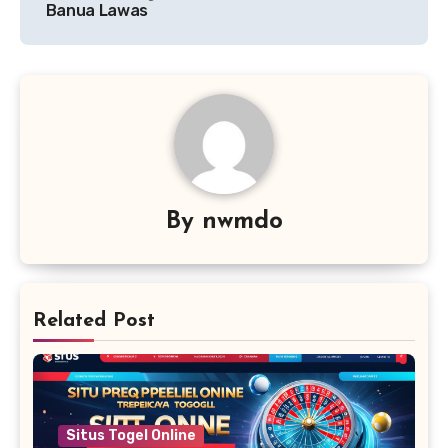
Banua Lawas
By
nwmdo
Related Post
Situs Togel Online