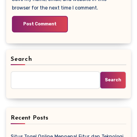
browser for the next time I comment.
Search
Search
Recent Posts
Situs Togel Online Mengenal Fitur dan Teknologi