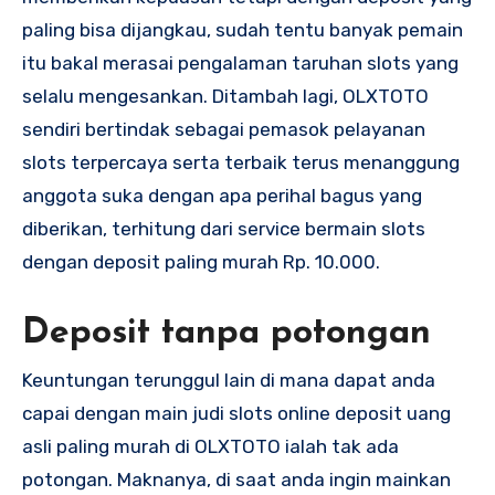
paling bisa dijangkau, sudah tentu banyak pemain
itu bakal merasai pengalaman taruhan slots yang
selalu mengesankan. Ditambah lagi, OLXTOTO
sendiri bertindak sebagai pemasok pelayanan
slots terpercaya serta terbaik terus menanggung
anggota suka dengan apa perihal bagus yang
diberikan, terhitung dari service bermain slots
dengan deposit paling murah Rp. 10.000.
Deposit tanpa potongan
Keuntungan terunggul lain di mana dapat anda
capai dengan main judi slots online deposit uang
asli paling murah di OLXTOTO ialah tak ada
potongan. Maknanya, di saat anda ingin mainkan