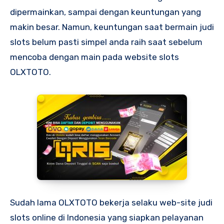
dipermainkan, sampai dengan keuntungan yang
makin besar. Namun, keuntungan saat bermain judi
slots belum pasti simpel anda raih saat sebelum
mencoba dengan main pada website slots
OLXTOTO.
Sudah lama OLXTOTO bekerja selaku web-site judi
slots online di Indonesia yang siapkan pelayanan