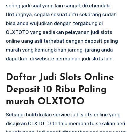
sering jadi soal yang lain sangat dikehendaki.
Untungnya, segala sesuatu itu sekarang sudah
bisa anda wujudkan dengan tergabung di
OLXTOTO yang sediakan pelayanan judi slots
online uang asli terhebat dengan deposit paling
murah yang kemungkinan jarang-jarang anda
dapatkan di website permainan judi slots lain.
Daftar Judi Slots Online
Deposit 10 Ribu Paling
murah OLXTOTO
Sebagai bukti kalau service judi slots online yang
disajikan OLXTOTO terlalu membantu sekalian beri