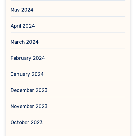
May 2024
April 2024
March 2024
February 2024
January 2024
December 2023
November 2023
October 2023