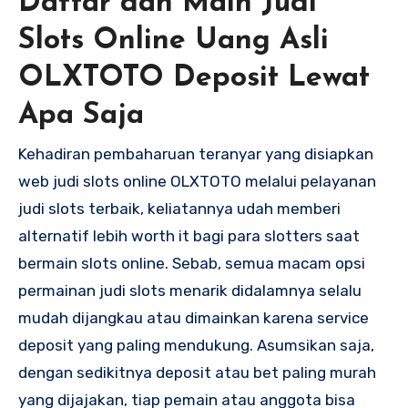
Daftar dan Main Judi
Slots Online Uang Asli
OLXTOTO Deposit Lewat
Apa Saja
Kehadiran pembaharuan teranyar yang disiapkan
web judi slots online OLXTOTO melalui pelayanan
judi slots terbaik, keliatannya udah memberi
alternatif lebih worth it bagi para slotters saat
bermain slots online. Sebab, semua macam opsi
permainan judi slots menarik didalamnya selalu
mudah dijangkau atau dimainkan karena service
deposit yang paling mendukung. Asumsikan saja,
dengan sedikitnya deposit atau bet paling murah
yang dijajakan, tiap pemain atau anggota bisa