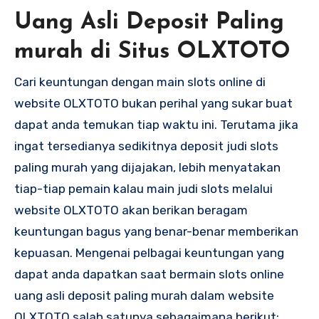
Uang Asli Deposit Paling
murah di Situs OLXTOTO
Cari keuntungan dengan main slots online di
website OLXTOTO bukan perihal yang sukar buat
dapat anda temukan tiap waktu ini. Terutama jika
ingat tersedianya sedikitnya deposit judi slots
paling murah yang dijajakan, lebih menyatakan
tiap-tiap pemain kalau main judi slots melalui
website OLXTOTO akan berikan beragam
keuntungan bagus yang benar-benar memberikan
kepuasan. Mengenai pelbagai keuntungan yang
dapat anda dapatkan saat bermain slots online
uang asli deposit paling murah dalam website
OLXTOTO salah satunya sebagaimana berikut: