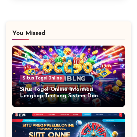
You Missed
Situs Togel Online
Situs Togel Online Informasi
Lengkap Tentang Sistem Dan
Mekanisme Digital untuk Pemula
dan Penggemar