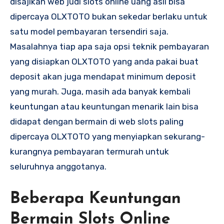
disajikan web judi slots online uang asli bisa
dipercaya OLXTOTO bukan sekedar berlaku untuk
satu model pembayaran tersendiri saja.
Masalahnya tiap apa saja opsi teknik pembayaran
yang disiapkan OLXTOTO yang anda pakai buat
deposit akan juga mendapat minimum deposit
yang murah. Juga, masih ada banyak kembali
keuntungan atau keuntungan menarik lain bisa
didapat dengan bermain di web slots paling
dipercaya OLXTOTO yang menyiapkan sekurang-
kurangnya pembayaran termurah untuk
seluruhnya anggotanya.
Beberapa Keuntungan
Bermain Slots Online