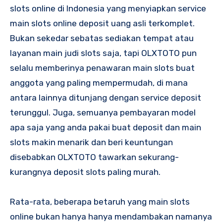
slots online di Indonesia yang menyiapkan service
main slots online deposit uang asli terkomplet.
Bukan sekedar sebatas sediakan tempat atau
layanan main judi slots saja, tapi OLXTOTO pun
selalu memberinya penawaran main slots buat
anggota yang paling mempermudah, di mana
antara lainnya ditunjang dengan service deposit
terunggul. Juga, semuanya pembayaran model
apa saja yang anda pakai buat deposit dan main
slots makin menarik dan beri keuntungan
disebabkan OLXTOTO tawarkan sekurang-
kurangnya deposit slots paling murah.
Rata-rata, beberapa betaruh yang main slots
online bukan hanya hanya mendambakan namanya