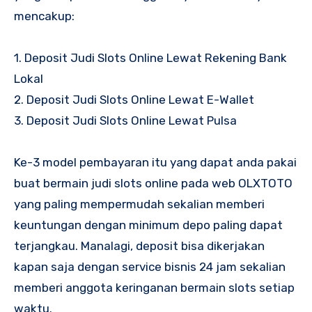
mencakup:
1. Deposit Judi Slots Online Lewat Rekening Bank
Lokal
2. Deposit Judi Slots Online Lewat E-Wallet
3. Deposit Judi Slots Online Lewat Pulsa
Ke-3 model pembayaran itu yang dapat anda pakai
buat bermain judi slots online pada web OLXTOTO
yang paling mempermudah sekalian memberi
keuntungan dengan minimum depo paling dapat
terjangkau. Manalagi, deposit bisa dikerjakan
kapan saja dengan service bisnis 24 jam sekalian
memberi anggota keringanan bermain slots setiap
waktu.