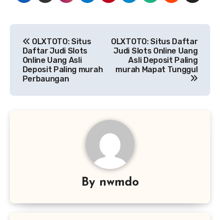
Post
OLXTOTO: Situs
OLXTOTO: Situs Daftar
navigation
Daftar Judi Slots
Judi Slots Online Uang
Online Uang Asli
Asli Deposit Paling
Deposit Paling murah
murah Mapat Tunggul
Perbaungan
By
nwmdo