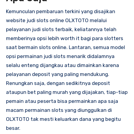
Kemunculan pembaruan terkini yang disajikan
website judi slots online OLXTOTO melalui
pelayanan judi slots terbaik, keliatannya telah
memberinya opsi lebih worth it bagi para slotters
saat bermain slots online. Lantaran, semua model
opsi permainan judi slots menarik didalamnya
selalu enteng dijangkau atau dimainkan karena
pelayanan deposit yang paling mendukung.
Renungkan saja, dengan sedikitnya deposit
ataupun bet paling murah yang dijajakan, tiap-tiap
pemain atau peserta bisa permainkan apa saja
macam permainan slots yang diunggulkan di
OLXTOTO tak mesti keluarkan dana yang begitu
besar.