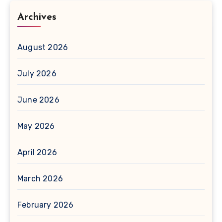
Archives
August 2026
July 2026
June 2026
May 2026
April 2026
March 2026
February 2026