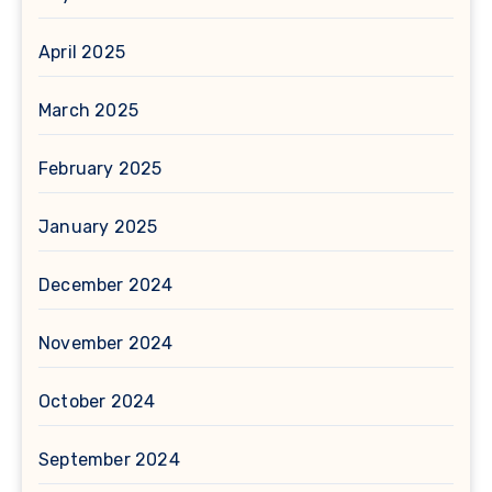
April 2025
March 2025
February 2025
January 2025
December 2024
November 2024
October 2024
September 2024