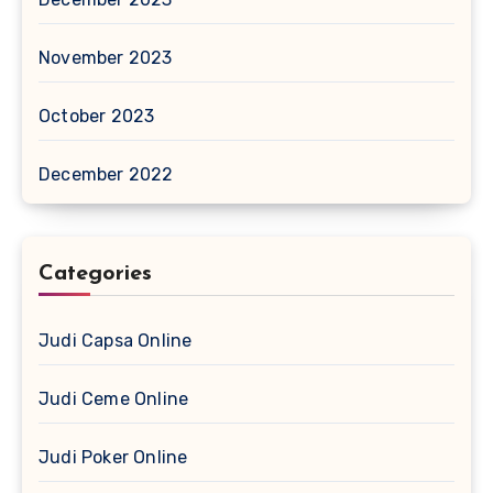
November 2023
October 2023
December 2022
Categories
Judi Capsa Online
Judi Ceme Online
Judi Poker Online