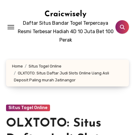
Skip
to
Craicwisely
content
Daftar Situs Bandar Togel Terpercaya
Resmi Terbesar Hadiah 4D 10 Juta Bet 100
Perak
Home
Situs Togel Online
OLXTOTO: Situs Daftar Judi Slots Online Uang Asli
Deposit Paling murah Jatinangor
Situs Togel Online
OLXTOTO: Situs