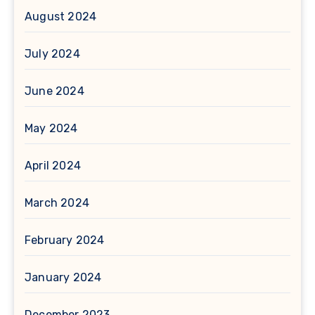
August 2024
July 2024
June 2024
May 2024
April 2024
March 2024
February 2024
January 2024
December 2023