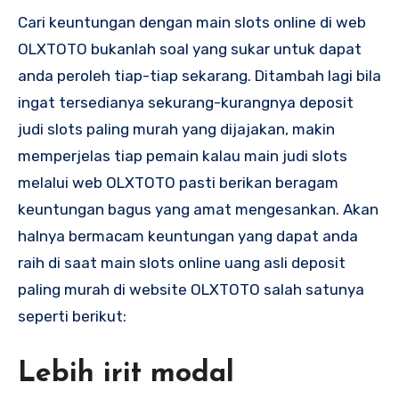
Cari keuntungan dengan main slots online di web
OLXTOTO bukanlah soal yang sukar untuk dapat
anda peroleh tiap-tiap sekarang. Ditambah lagi bila
ingat tersedianya sekurang-kurangnya deposit
judi slots paling murah yang dijajakan, makin
memperjelas tiap pemain kalau main judi slots
melalui web OLXTOTO pasti berikan beragam
keuntungan bagus yang amat mengesankan. Akan
halnya bermacam keuntungan yang dapat anda
raih di saat main slots online uang asli deposit
paling murah di website OLXTOTO salah satunya
seperti berikut:
Lebih irit modal