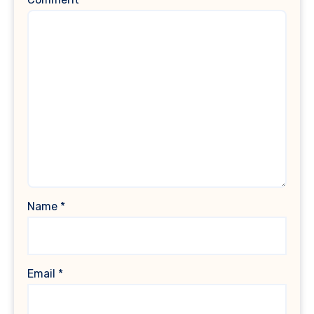
Name
*
Email
*