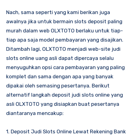
Nach, sama seperti yang kami berikan juga
awalnya jika untuk bermain slots deposit paling
murah dalam web OLXTOTO berlaku untuk tiap-
tiap apa saja model pembayaran yang disajikan.
Ditambah lagi, OLXTOTO menjadi web-site judi
slots online uang asli dapat dipercaya selalu
menyuguhkan opsi cara pembayaran yang paling
komplet dan sama dengan apa yang banyak
dipakai oleh semasing pesertanya. Berikut
alternatif langkah deposit judi slots online yang
asli OLXTOTO yang disiapkan buat pesertanya
diantaranya mencakup:
1. Deposit Judi Slots Online Lewat Rekening Bank