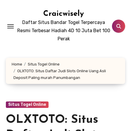
Skip
to
Craicwisely
content
Daftar Situs Bandar Togel Terpercaya
Resmi Terbesar Hadiah 4D 10 Juta Bet 100
Perak
Home
Situs Togel Online
OLXTOTO: Situs Daftar Judi Slots Online Uang Asli
Deposit Paling murah Panumbangan
Situs Togel Online
OLXTOTO: Situs