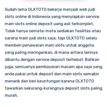
Sudah lama OLXTOTO bekerja menjadi web judi
slots online di Indonesia yang menyiapkan service
main slots online deposit uang asli terkomplet.
Tidak hanya semata-mata sediakan fasilitas atau
sarana main judi slots saja, tapi OLXTOTO selalu
memberi penawaran main slots untuk anggota
yang paling meringankan, di mana antara lainnya
dibantu dengan service deposit terhebat. Bahkan
juga, semuanya pembayaran macam apa saja yang
anda pakai untuk deposit dan main slots semakin
menarik dan beri keuntungan karena OLXTOTO
tawarkan sekurang-kurangnya deposit slots paling
murah.