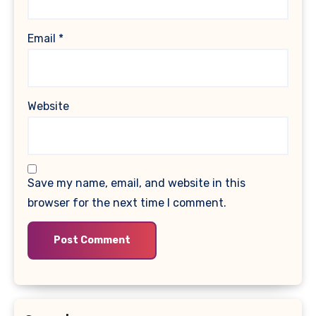
Email
*
Website
Save my name, email, and website in this
browser for the next time I comment.