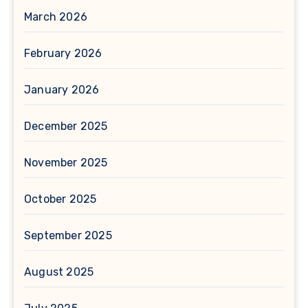
March 2026
February 2026
January 2026
December 2025
November 2025
October 2025
September 2025
August 2025