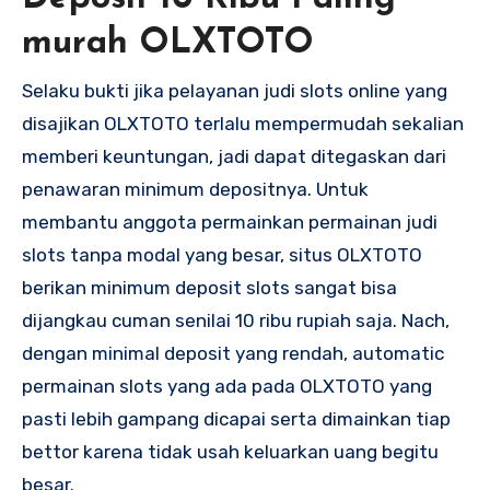
murah OLXTOTO
Selaku bukti jika pelayanan judi slots online yang
disajikan OLXTOTO terlalu mempermudah sekalian
memberi keuntungan, jadi dapat ditegaskan dari
penawaran minimum depositnya. Untuk
membantu anggota permainkan permainan judi
slots tanpa modal yang besar, situs OLXTOTO
berikan minimum deposit slots sangat bisa
dijangkau cuman senilai 10 ribu rupiah saja. Nach,
dengan minimal deposit yang rendah, automatic
permainan slots yang ada pada OLXTOTO yang
pasti lebih gampang dicapai serta dimainkan tiap
bettor karena tidak usah keluarkan uang begitu
besar.