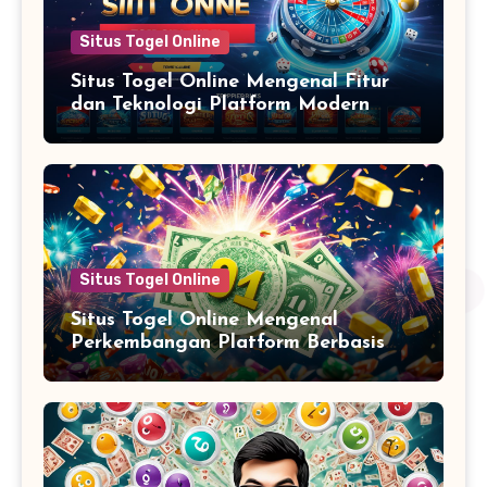
Situs Togel Online
Situs Togel Online Mengenal Fitur
dan Teknologi Platform Modern
yang Memudahkan Pemain
Situs Togel Online
Situs Togel Online Mengenal
Perkembangan Platform Berbasis
Internet dengan Mudah dan Cepat