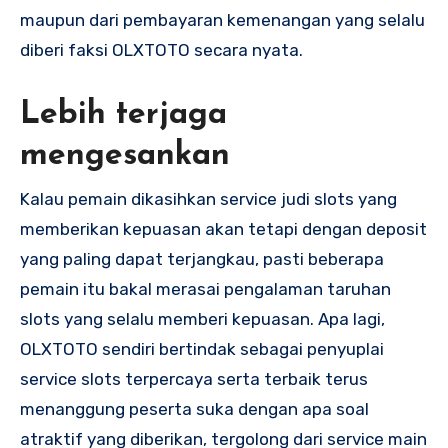
maupun dari pembayaran kemenangan yang selalu
diberi faksi OLXTOTO secara nyata.
Lebih terjaga
mengesankan
Kalau pemain dikasihkan service judi slots yang
memberikan kepuasan akan tetapi dengan deposit
yang paling dapat terjangkau, pasti beberapa
pemain itu bakal merasai pengalaman taruhan
slots yang selalu memberi kepuasan. Apa lagi,
OLXTOTO sendiri bertindak sebagai penyuplai
service slots terpercaya serta terbaik terus
menanggung peserta suka dengan apa soal
atraktif yang diberikan, tergolong dari service main