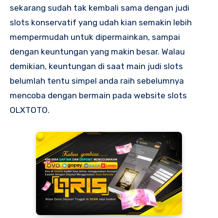
sekarang sudah tak kembali sama dengan judi
slots konservatif yang udah kian semakin lebih
mempermudah untuk dipermainkan, sampai
dengan keuntungan yang makin besar. Walau
demikian, keuntungan di saat main judi slots
belumlah tentu simpel anda raih sebelumnya
mencoba dengan bermain pada website slots
OLXTOTO.