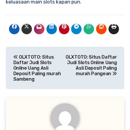
keluasaan main slots kapan pun.
Post
OLXTOTO: Situs
OLXTOTO: Situs Daftar
navigation
Daftar Judi Slots
Judi Slots Online Uang
Online Uang Asli
Asli Deposit Paling
Deposit Paling murah
murah Pangean
Sambeng