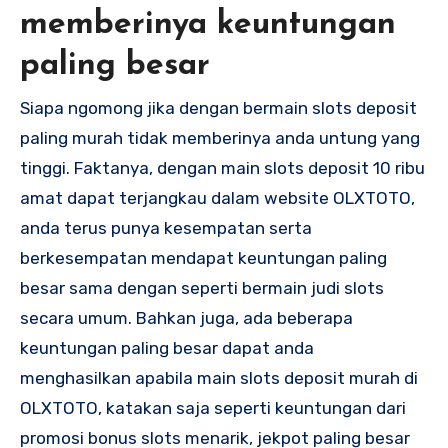
memberinya keuntungan
paling besar
Siapa ngomong jika dengan bermain slots deposit
paling murah tidak memberinya anda untung yang
tinggi. Faktanya, dengan main slots deposit 10 ribu
amat dapat terjangkau dalam website OLXTOTO,
anda terus punya kesempatan serta
berkesempatan mendapat keuntungan paling
besar sama dengan seperti bermain judi slots
secara umum. Bahkan juga, ada beberapa
keuntungan paling besar dapat anda
menghasilkan apabila main slots deposit murah di
OLXTOTO, katakan saja seperti keuntungan dari
promosi bonus slots menarik, jekpot paling besar