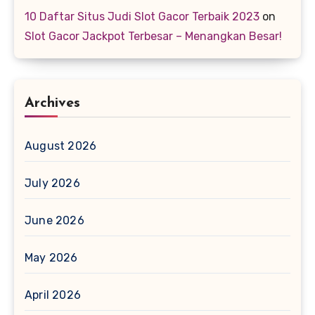
10 Daftar Situs Judi Slot Gacor Terbaik 2023
on
Slot Gacor Jackpot Terbesar – Menangkan Besar!
Archives
August 2026
July 2026
June 2026
May 2026
April 2026