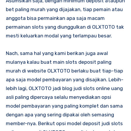
Asumsikan saja, dengan minimum deposit ataupun
bet paling murah yang dijajakan, tiap pemain atau
anggota bisa permainkan apa saja macam
permainan slots yang diunggulkan di OLXTOTO tak
mesti keluarkan modal yang terlampau besar.
Nach, sama hal yang kami berikan juga awal
mulanya kalau buat main slots deposit paling
murah di website OLXTOTO berlaku buat tiap-tiap
apa saja model pembayaran yang disajikan. Lebih-
lebih lagi, OLXTOTO jadi blog judi slots online uang
asli paling dipercaya selalu menyediakan opsi
model pembayaran yang paling komplet dan sama
dengan apa yang sering dipakai oleh semasing
member-nya. Berikut opsi model deposit judi slots