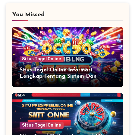
You Missed
Situs Togel Online
Situs Togel Online Informasi
Lengkap Tentang Sistem Dan
Mekanisme Digital untuk Pemula
dan Penggemar
Situs Togel Online