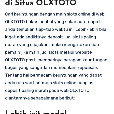
di Situs OLXTOTO
Cari keuntungan dengan main slots online di web
OLXTOTO bukan perihal yang sukar buat dapat
anda temukan tiap-tiap waktu ini. Lebih-lebih bila
ingat ada sedikitnya deposit judi slots paling
murah yang dijajakan, makin mengatakan tiap
pemain jika main judi slots melalui website
OLXTOTO pasti memberinya beragam keuntungan
bagus yang sangatlah memberikan kepuasan.
Tentang hal bermacam keuntungan yang dapat
anda raih saat bermain slots online uang asli
deposit paling murah pada web OLXTOTO
diantaranya sebagaimana berikut: