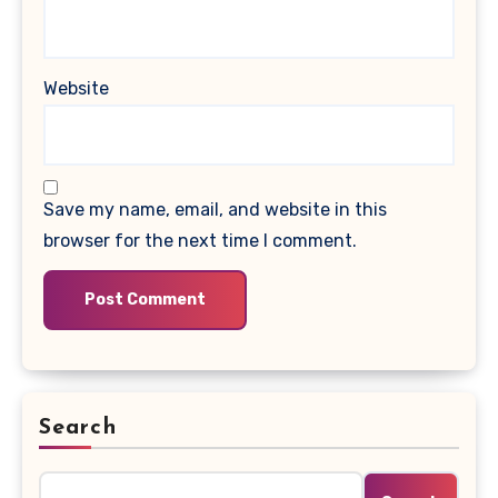
Website
Save my name, email, and website in this
browser for the next time I comment.
Search