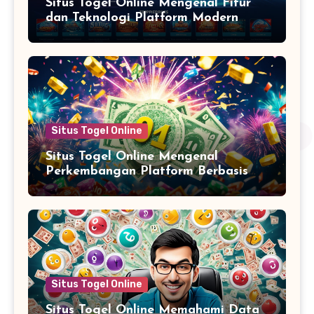
Situs Togel Online Mengenal Fitur
dan Teknologi Platform Modern
yang Memudahkan Pemain
Situs Togel Online
Situs Togel Online Mengenal
Perkembangan Platform Berbasis
Internet dengan Mudah dan Cepat
Situs Togel Online
Situs Togel Online Memahami Data