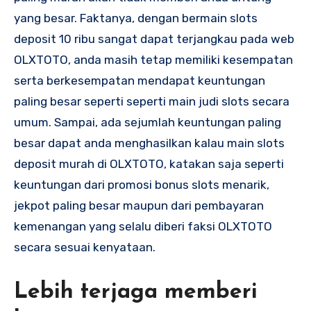
yang besar. Faktanya, dengan bermain slots
deposit 10 ribu sangat dapat terjangkau pada web
OLXTOTO, anda masih tetap memiliki kesempatan
serta berkesempatan mendapat keuntungan
paling besar seperti seperti main judi slots secara
umum. Sampai, ada sejumlah keuntungan paling
besar dapat anda menghasilkan kalau main slots
deposit murah di OLXTOTO, katakan saja seperti
keuntungan dari promosi bonus slots menarik,
jekpot paling besar maupun dari pembayaran
kemenangan yang selalu diberi faksi OLXTOTO
secara sesuai kenyataan.
Lebih terjaga memberi