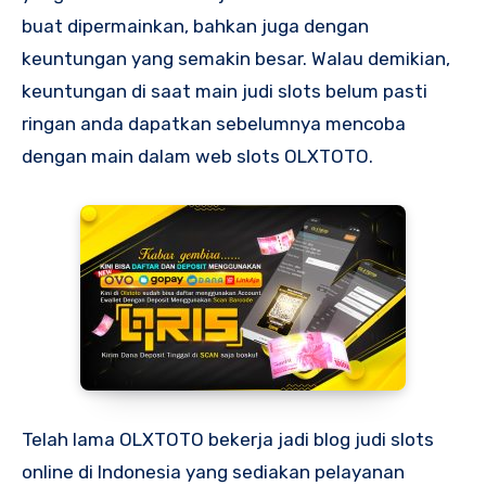
buat dipermainkan, bahkan juga dengan
keuntungan yang semakin besar. Walau demikian,
keuntungan di saat main judi slots belum pasti
ringan anda dapatkan sebelumnya mencoba
dengan main dalam web slots OLXTOTO.
Telah lama OLXTOTO bekerja jadi blog judi slots
online di Indonesia yang sediakan pelayanan