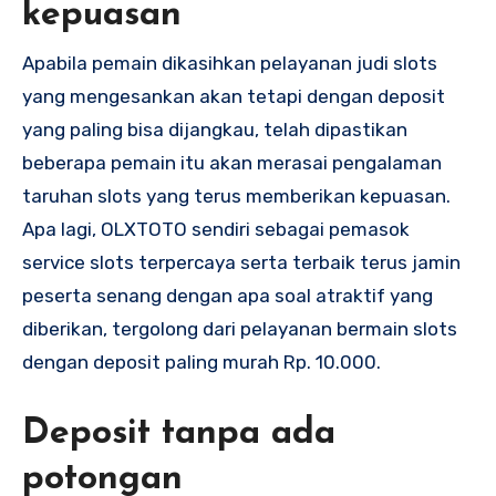
kepuasan
Apabila pemain dikasihkan pelayanan judi slots
yang mengesankan akan tetapi dengan deposit
yang paling bisa dijangkau, telah dipastikan
beberapa pemain itu akan merasai pengalaman
taruhan slots yang terus memberikan kepuasan.
Apa lagi, OLXTOTO sendiri sebagai pemasok
service slots terpercaya serta terbaik terus jamin
peserta senang dengan apa soal atraktif yang
diberikan, tergolong dari pelayanan bermain slots
dengan deposit paling murah Rp. 10.000.
Deposit tanpa ada
potongan