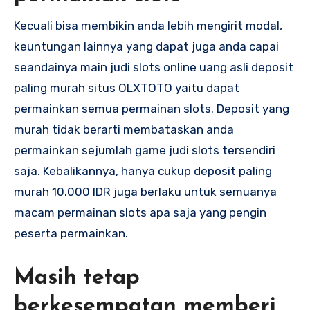
Kecuali bisa membikin anda lebih mengirit modal,
keuntungan lainnya yang dapat juga anda capai
seandainya main judi slots online uang asli deposit
paling murah situs OLXTOTO yaitu dapat
permainkan semua permainan slots. Deposit yang
murah tidak berarti membataskan anda
permainkan sejumlah game judi slots tersendiri
saja. Kebalikannya, hanya cukup deposit paling
murah 10.000 IDR juga berlaku untuk semuanya
macam permainan slots apa saja yang pengin
peserta permainkan.
Masih tetap
berkesempatan memberi