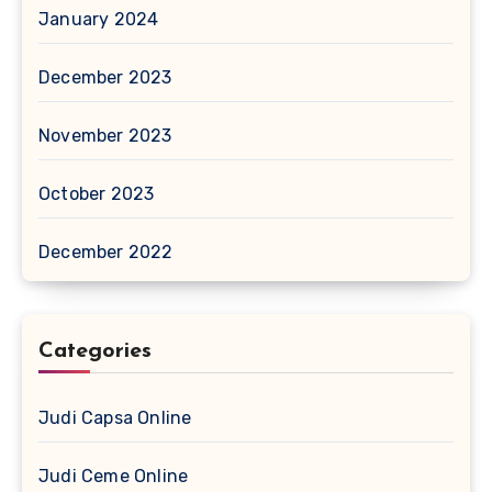
January 2024
December 2023
November 2023
October 2023
December 2022
Categories
Judi Capsa Online
Judi Ceme Online