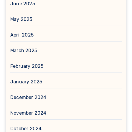
June 2025
May 2025
April 2025
March 2025
February 2025
January 2025
December 2024
November 2024
October 2024