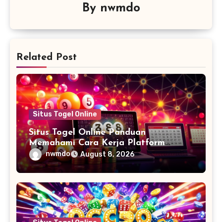
By
nwmdo
Related Post
Situs Togel Online
Situs Togel Online Panduan
Memahami Cara Kerja Platform
Digital untuk Pemula Friendly
nwmdo
August 8, 2026