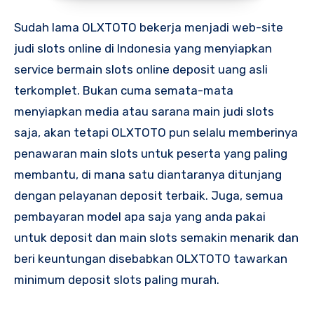
Sudah lama OLXTOTO bekerja menjadi web-site
judi slots online di Indonesia yang menyiapkan
service bermain slots online deposit uang asli
terkomplet. Bukan cuma semata-mata
menyiapkan media atau sarana main judi slots
saja, akan tetapi OLXTOTO pun selalu memberinya
penawaran main slots untuk peserta yang paling
membantu, di mana satu diantaranya ditunjang
dengan pelayanan deposit terbaik. Juga, semua
pembayaran model apa saja yang anda pakai
untuk deposit dan main slots semakin menarik dan
beri keuntungan disebabkan OLXTOTO tawarkan
minimum deposit slots paling murah.