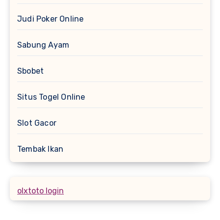
Judi Poker Online
Sabung Ayam
Sbobet
Situs Togel Online
Slot Gacor
Tembak Ikan
olxtoto login