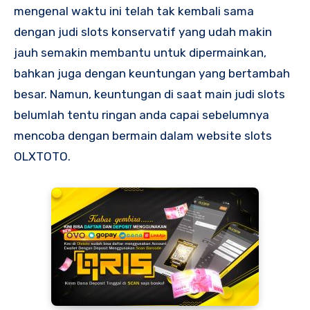
mengenal waktu ini telah tak kembali sama
dengan judi slots konservatif yang udah makin
jauh semakin membantu untuk dipermainkan,
bahkan juga dengan keuntungan yang bertambah
besar. Namun, keuntungan di saat main judi slots
belumlah tentu ringan anda capai sebelumnya
mencoba dengan bermain dalam website slots
OLXTOTO.