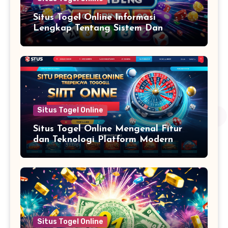
Situs Togel Online Informasi
Lengkap Tentang Sistem Dan
Mekanisme Digital untuk Pemula
dan Penggemar
Situs Togel Online
Situs Togel Online Mengenal Fitur
dan Teknologi Platform Modern
yang Memudahkan Pemain
Situs Togel Online