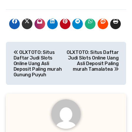
Post
OLXTOTO: Situs
OLXTOTO: Situs Daftar
navigation
Daftar Judi Slots
Judi Slots Online Uang
Online Uang Asli
Asli Deposit Paling
Deposit Paling murah
murah Tamalatea
Gunung Puyuh