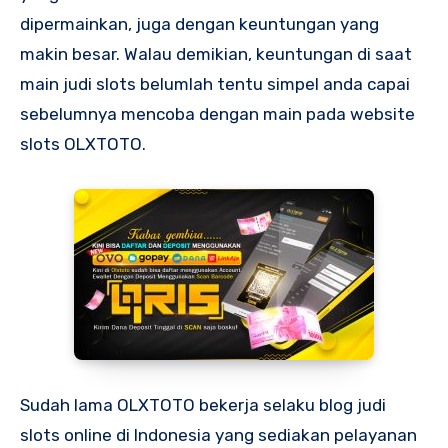
dipermainkan, juga dengan keuntungan yang
makin besar. Walau demikian, keuntungan di saat
main judi slots belumlah tentu simpel anda capai
sebelumnya mencoba dengan main pada website
slots OLXTOTO.
Sudah lama OLXTOTO bekerja selaku blog judi
slots online di Indonesia yang sediakan pelayanan