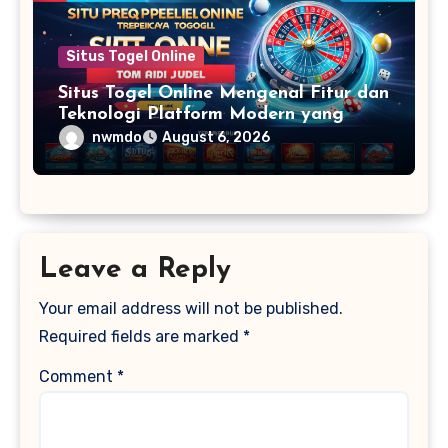
Situs Togel Online
Situs Togel Online Mengenal Fitur dan
Teknologi Platform Modern yang
Memudahkan Pemain
nwmdo
August 6, 2026
Leave a Reply
Your email address will not be published.
Required fields are marked
*
Comment
*