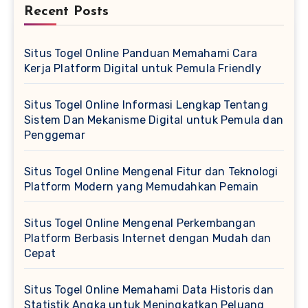
Recent Posts
Situs Togel Online Panduan Memahami Cara
Kerja Platform Digital untuk Pemula Friendly
Situs Togel Online Informasi Lengkap Tentang
Sistem Dan Mekanisme Digital untuk Pemula dan
Penggemar
Situs Togel Online Mengenal Fitur dan Teknologi
Platform Modern yang Memudahkan Pemain
Situs Togel Online Mengenal Perkembangan
Platform Berbasis Internet dengan Mudah dan
Cepat
Situs Togel Online Memahami Data Historis dan
Statistik Angka untuk Meningkatkan Peluang