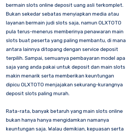
bermain slots online deposit uang asli terkomplet.
Bukan sekedar sebatas menyiapkan media atau
layanan bermain judi slots saja, namun OLXTOTO
pula terus-menerus memberinya penawaran main
slots buat peserta yang paling membantu, di mana
antara lainnya ditopang dengan service deposit
terpilih. Sampai, semuanya pembayaran model apa
saja yang anda pakai untuk deposit dan main slots
makin menarik serta memberikan keuntungan
dipicu OLXTOTO menjajakan sekurang-kurangnya
deposit slots paling murah.
Rata-rata, banyak betaruh yang main slots online
bukan hanya hanya mengidamkan namanya
keuntungan saja. Walau demikian, kepuasan serta