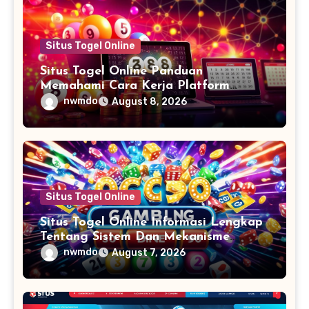
Situs Togel Online
Situs Togel Online Panduan
Memahami Cara Kerja Platform
Digital untuk Pemula Friendly
nwmdo
August 8, 2026
Situs Togel Online
Situs Togel Online Informasi Lengkap
Tentang Sistem Dan Mekanisme
Digital untuk Pemula dan Penggemar
nwmdo
August 7, 2026