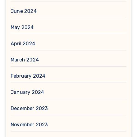
June 2024
May 2024
April 2024
March 2024
February 2024
January 2024
December 2023
November 2023