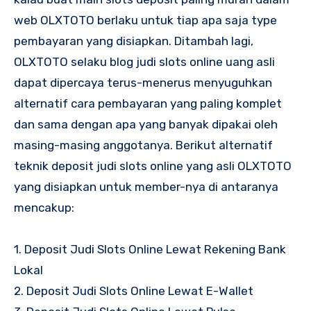
web OLXTOTO berlaku untuk tiap apa saja type
pembayaran yang disiapkan. Ditambah lagi,
OLXTOTO selaku blog judi slots online uang asli
dapat dipercaya terus-menerus menyuguhkan
alternatif cara pembayaran yang paling komplet
dan sama dengan apa yang banyak dipakai oleh
masing-masing anggotanya. Berikut alternatif
teknik deposit judi slots online yang asli OLXTOTO
yang disiapkan untuk member-nya di antaranya
mencakup:
1. Deposit Judi Slots Online Lewat Rekening Bank
Lokal
2. Deposit Judi Slots Online Lewat E-Wallet