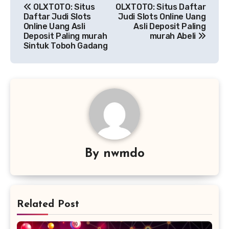
OLXTOTO: Situs
OLXTOTO: Situs Daftar
navigation
Daftar Judi Slots
Judi Slots Online Uang
Online Uang Asli
Asli Deposit Paling
Deposit Paling murah
murah Abeli
Sintuk Toboh Gadang
By
nwmdo
Related Post