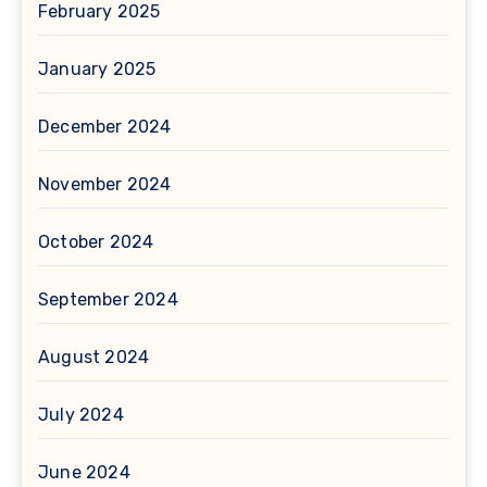
February 2025
January 2025
December 2024
November 2024
October 2024
September 2024
August 2024
July 2024
June 2024