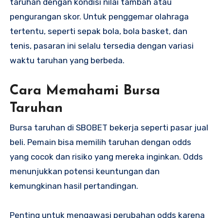
taruhan dengan kondisi nilai tambah atau
pengurangan skor. Untuk penggemar olahraga
tertentu, seperti sepak bola, bola basket, dan
tenis, pasaran ini selalu tersedia dengan variasi
waktu taruhan yang berbeda.
Cara Memahami Bursa
Taruhan
Bursa taruhan di SBOBET bekerja seperti pasar jual
beli. Pemain bisa memilih taruhan dengan odds
yang cocok dan risiko yang mereka inginkan. Odds
menunjukkan potensi keuntungan dan
kemungkinan hasil pertandingan.
Penting untuk mengawasi perubahan odds karena