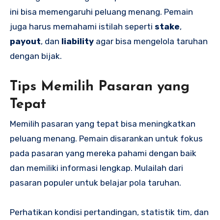
ini bisa memengaruhi peluang menang. Pemain
juga harus memahami istilah seperti
stake
,
payout
, dan
liability
agar bisa mengelola taruhan
dengan bijak.
Tips Memilih Pasaran yang
Tepat
Memilih pasaran yang tepat bisa meningkatkan
peluang menang. Pemain disarankan untuk fokus
pada pasaran yang mereka pahami dengan baik
dan memiliki informasi lengkap. Mulailah dari
pasaran populer untuk belajar pola taruhan.
Perhatikan kondisi pertandingan, statistik tim, dan