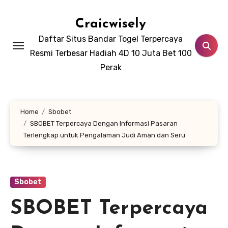
Skip
to
Craicwisely
content
Daftar Situs Bandar Togel Terpercaya
Resmi Terbesar Hadiah 4D 10 Juta Bet 100
Perak
Home
Sbobet
SBOBET Terpercaya Dengan Informasi Pasaran
Terlengkap untuk Pengalaman Judi Aman dan Seru
Sbobet
SBOBET Terpercaya