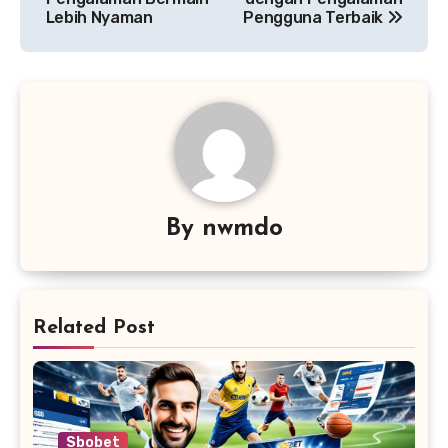
Lebih Nyaman
Pengguna Terbaik
By
nwmdo
Related Post
Sbobet