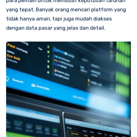
para pemain untuk membuat keputusan taruhan
yang tepat. Banyak orang mencari platform yang
tidak hanya aman, tapi juga mudah diakses
dengan data pasar yang jelas dan detail.