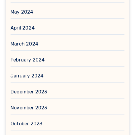
May 2024
April 2024
March 2024
February 2024
January 2024
December 2023
November 2023
October 2023