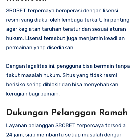
SBOBET terpercaya beroperasi dengan lisensi
resmi yang diakui oleh lembaga terkait. Ini penting
agar kegiatan taruhan teratur dan sesuai aturan
hukum. Lisensi tersebut juga menjamin keadilan
permainan yang disediakan.
Dengan legalitas ini, pengguna bisa bermain tanpa
takut masalah hukum. Situs yang tidak resmi
berisiko sering diblokir dan bisa menyebabkan
kerugian bagi pemain.
Dukungan Pelanggan Ramah
Layanan pelanggan SBOBET terpercaya tersedia
24 jam, siap membantu setiap masalah dengan