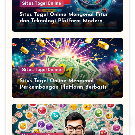
Situs Togel Online
Situs Togel Online Mengenal Fitur
dan Teknologi Platform Modern
yang Memudahkan Pemain
Situs Togel Online
Situs Togel Online Mengenal
Perkembangan Platform Berbasis
Internet dengan Mudah dan Cepat