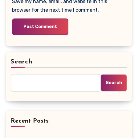
Save my name, email, and website in this
browser for the next time I comment.
Search
Search
Recent Posts