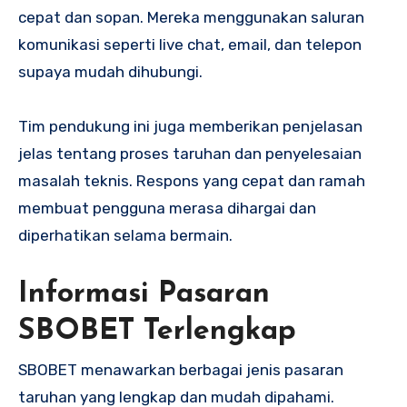
cepat dan sopan. Mereka menggunakan saluran
komunikasi seperti live chat, email, dan telepon
supaya mudah dihubungi.
Tim pendukung ini juga memberikan penjelasan
jelas tentang proses taruhan dan penyelesaian
masalah teknis. Respons yang cepat dan ramah
membuat pengguna merasa dihargai dan
diperhatikan selama bermain.
Informasi Pasaran
SBOBET Terlengkap
SBOBET menawarkan berbagai jenis pasaran
taruhan yang lengkap dan mudah dipahami.